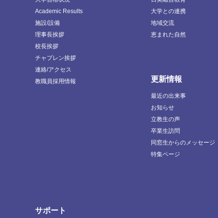
Academic Results
大学との連携
施設/設備
地域交流
理事長挨拶
恵まれた自然
校長挨拶
チャプレン挨拶
連絡/アクセス
更新情報
教職員採用情報
最近の出来事
お知らせ
立教生の声
卒業生訪問
同窓生からのメッセージ
特集ページ
サポート