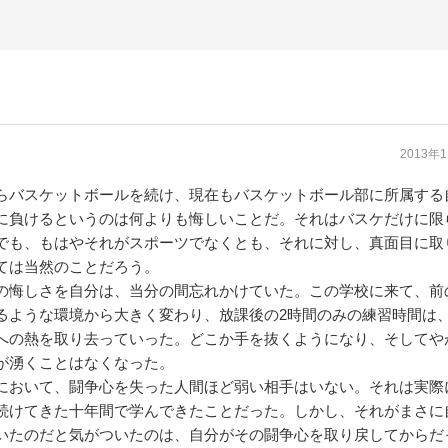
2013年
バスケットボールを続け、現在もバスケットボール部に所属する
に負けるというのは何よりも悔しいことだ。それはバスケだけに限
でも、もはやそれがスポーツでなくとも、それに対し、真面目に取
ては当然のことだろう。
悔しさを自分は、当分の間忘れかけていた。この学校に来て、前
るような環境から大きく変わり、放課後の2時間のみの練習時間は
への熱を取り去っていった。どこか手を抜くようになり、そしてや
が湧くことはなくなった。
おいて、闘争心を失った人間ほど弱い相手はいない。それは実際
続けてきた十年間で学んできたことだった。しかし、それがまさに
いたのだと気がついたのは、自分がその闘争心を取り戻してからだ