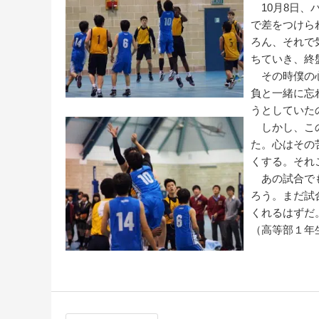
10月8日、
で差をつけら
ろん、それで
ちていき、終
その時僕の心
負と一緒に忘
うとしていた
しかし、この
た。心はその
くする。それ
あの試合でも
ろう。まだ試
くれるはずだ
（高等部１年