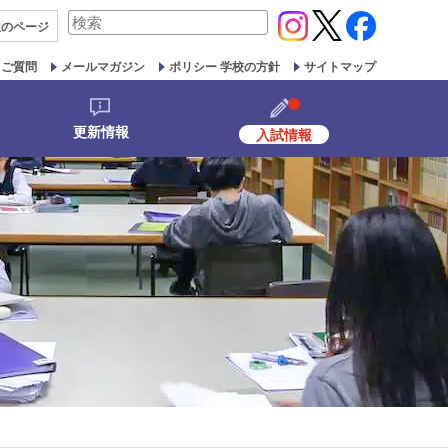
検
生の
ページ
索
対
るご質問
メールマガジン
ポリシー 学校の方針
サイトマップ
象:
更新情報
入試情報