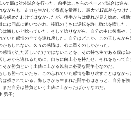
バスケ部は対外試合を行った。前半はこちらのペースで試合は進み
れながらも、走力を生かして得点を量産し、最大で17点差をつけた
気を緩めたわけではなかったが、後半からは疲れが見え始め、機動
盤には同点に追いつかれ、接戦のうちに逆転を許し敗北を喫した。
は悔しいと唸っていた。そして唸りながら、自分の中に後悔や、
れていた感情の全てを連れ戻した。自分はどこか、この苦しみから
のかもしれない。久々の感情は、心に重くのしかかった。
感情がただ苦しいだけではないことを、その持ち主である僕は知
苦しみから逃れるために、自らに向上心を持たせ、それをもって自
こそが勝負という土俵に上がる以前に必要な闘争心なのだ。
しも勝っていたら、この忘れていた感情を取り戻すことはなかっ
合は残されている。悔しさから生まれた闘争心はきっと、自分を強
。まだ自分は勝負という土俵に上がったばかりなのだ。
生 男子）