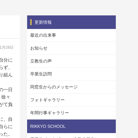
更新情報
最近の出来事
11月28日
お知らせ
自分に
立教生の声
らず、
卒業生訪問
り組ん
同窓生からのメッセージ
の一日
、徐々
フォトギャラリー
がて負
年間行事ギャラリー
に、自
自らに
RIKKYO SCHOOL
った。