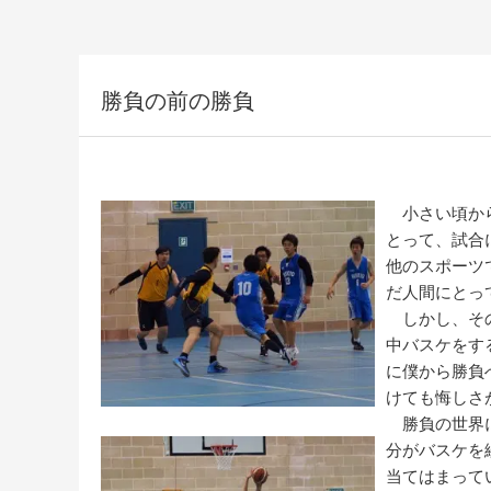
勝負の前の勝負
小さい頃から
とって、試合
他のスポーツ
だ人間にとっ
しかし、その
中バスケをす
に僕から勝負
けても悔しさ
勝負の世界に
分がバスケを
当てはまって