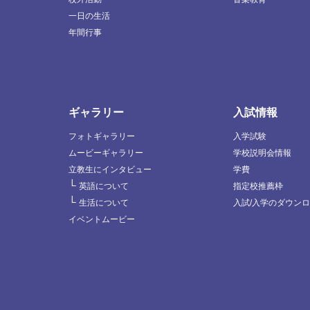
一日の生活
年間行事
ギャラリー
入試情報
フォトギャラリー
入学試験
ムービーギャラリー
学校説明会情報
立教生にインタビュー
学費
└
英語について
指定校推薦枠
└
生活について
入試/入学のダウン
イベントムービー