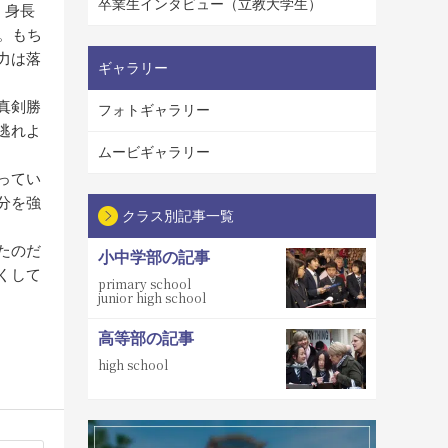
卒業生インタビュー（立教大学生）
、身長
。もち
力は落
ギャラリー
真剣勝
フォトギャラリー
逃れよ
ムービギャラリー
ってい
分を強
クラス別記事一覧
たのだ
小中学部の記事
くして
primary school
junior high school
高等部の記事
high school