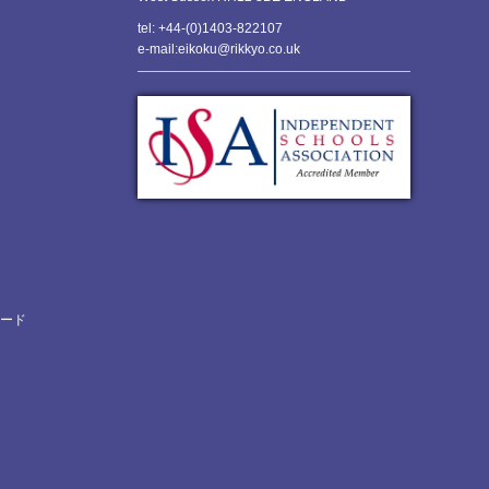
tel: +44-(0)1403-822107
e-mail:eikoku@rikkyo.co.uk
ロード