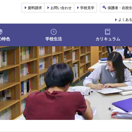
資料
請求
お問い合わせ
学校
見学
保護者
・在校
よくあ
の特色
学校生活
カリキュラム