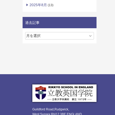
2025年8月
(13)
過去記事
Guildford Road,Rudgwick,
West Sussex RH12 3BE ENGLAND