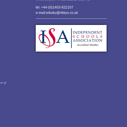
tel: +44-(0)1403-822107
e-mail:eikoku@rikkyo.co.uk
ロード