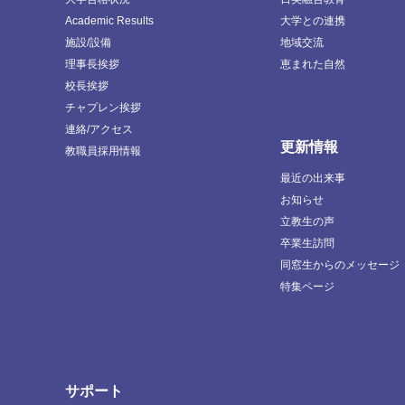
Academic Results
大学との連携
施設/設備
地域交流
理事長挨拶
恵まれた自然
校長挨拶
チャプレン挨拶
連絡/アクセス
更新情報
教職員採用情報
最近の出来事
お知らせ
立教生の声
卒業生訪問
同窓生からのメッセージ
特集ページ
サポート