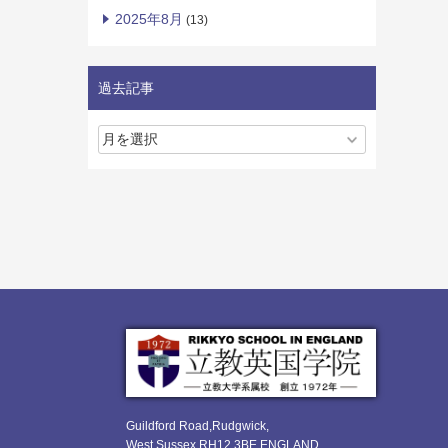
2025年8月
(13)
過去記事
Guildford Road,Rudgwick,
West Sussex RH12 3BE ENGLAND