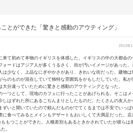
ることができた「驚きと感動のアウティング」
2013年
に来て初めて本物のイギリスを体感した。イギリスの中の大都会の
フォードはアジア人が多くうるさく、街が汚いイメージがあった。
人は少なく、上品なにぎやかさがあり、きれいな街だった。建物は
がらのものが混在していて独特な雰囲気をかもしだしていた。私が
は大分違っていたために驚きと感動のアウティングとなった。
の一つとして、現地のカフェに行ったことがあげられる。そこはメ
少しはずれた所にあるこぢんまりとしたものだ。たくさんの友人か
まずいと聞いていたので頼んだものがでてくるまでは不安でいっぱ
際に食べてみるとメインもデザートもおいしくて大満足だった。店
会ももつことができた。人種差別もあるときかされていたが彼らは
れた。