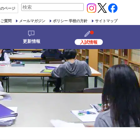
検
生の
ページ
索
対
るご質問
メールマガジン
ポリシー 学校の方針
サイトマップ
象:
更新情報
入試情報