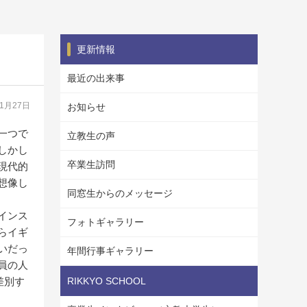
更新情報
最近の出来事
11月27日
お知らせ
一つで
立教生の声
しかし
卒業生訪問
現代的
想像し
同窓生からのメッセージ
インス
フォトギャラリー
らイギ
いだっ
年間行事ギャラリー
員の人
差別す
RIKKYO SCHOOL