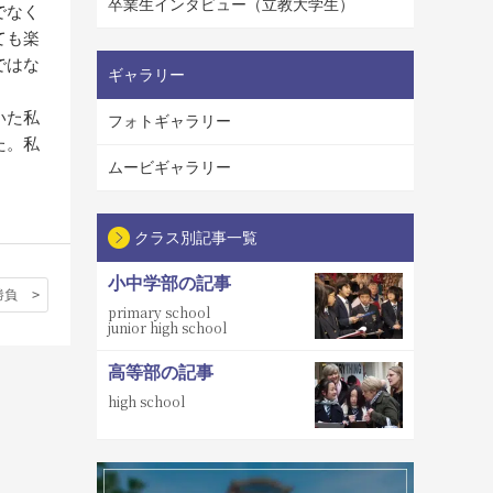
卒業生インタビュー（立教大学生）
でなく
ても楽
ではな
ギャラリー
いた私
フォトギャラリー
た。私
ムービギャラリー
クラス別記事一覧
小中学部の記事
勝負
primary school
junior high school
高等部の記事
high school