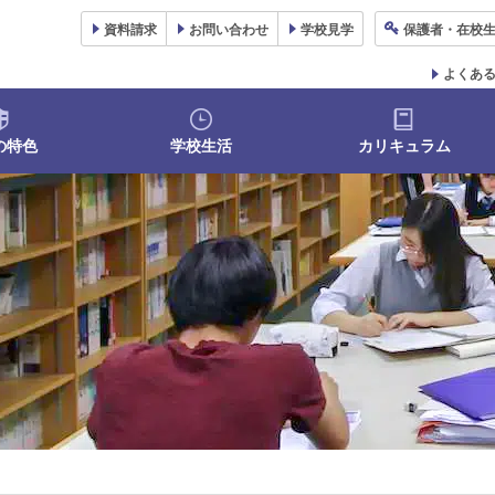
資料
請求
お問い合わせ
学校
見学
保護者
・在校
よくあ
の特色
学校生活
カリキュラム