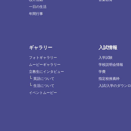
一日の生活
年間行事
ギャラリー
入試情報
フォトギャラリー
入学試験
ムービーギャラリー
学校説明会情報
立教生にインタビュー
学費
└
英語について
指定校推薦枠
└
生活について
入試/入学のダウン
イベントムービー