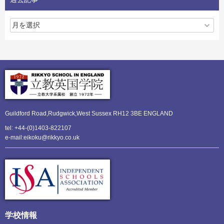
Guildford Road,Rudgwick,
West Sussex RH12 3BE ENGLAND
tel: +44-(0)1403-822107
e-mail:eikoku@rikkyo.co.uk
学校情報