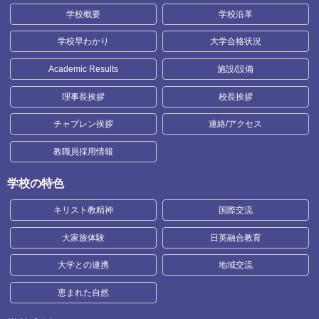
学校概要
学校沿革
学校早わかり
大学合格状況
Academic Results
施設/設備
理事長挨拶
校長挨拶
チャプレン挨拶
連絡/アクセス
教職員採用情報
学校の特色
キリスト教精神
国際交流
大家族体験
日英融合教育
大学との連携
地域交流
恵まれた自然