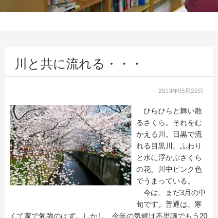
川と共に流れる・・・
2013年05月22日
ひらひらと舞い散
るさくら。それをむ
かえる川。目黒で流
れる目黒川。ふわり
と水に浮かぶさくら
の花。川中ピンク色
でうまっている。
今は、まだ3月の中
旬です。普通は、寒
くて家で勉強のはず。しかし、今年の気候は不思議でもう20