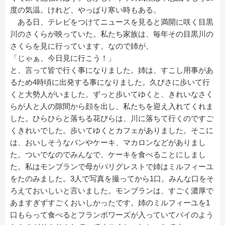
度の気温。けれど、やっぱり寒い時もある。
ある日、テレビをつけてニュースを見ると満開に咲く目黒
川のさくらが映っていた。私たち家族は、毎年その目黒川の
さくらを見に行っています。なので姉が、
「じゃぁ、今日見に行こう！」
と、言って皆で行く事になりました。姉は、すこし用事があ
るため4時頃に出発する事になりました。久びさに歩いて行
くと大勢人がいました。ずっと歩いてゆくと、きれいなさく
らが人と人の隙間から顔を出し、私たちを迎え入れてくれま
した。ひらひらと落ちる花びらは、川に落ちて行くのですご
くきれいでした。歩いてゆくとカフェがありました。そこに
は、おいしそうなパンやケーキ、マカロンなどがありまし
た。ついでなのでみんなで、ケーキを食べることにしまし
た。私はモンブランで母がパリグレストで姉はミルフィーユ
をたのみました。3人で写真を撮ってから1口。みんな口をそ
ろえておいしいと言いました。モンブランは、すごく濃厚で
あますぎずすごくおいしかったです。姉のミルフィーユを1
口もらって食べるとフランボワーズが入っていてパイのよう