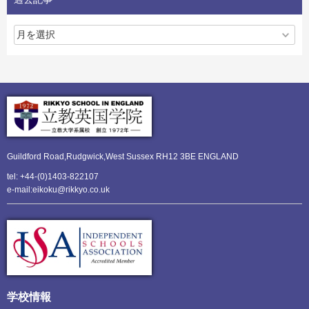
Guildford Road,Rudgwick,
West Sussex RH12 3BE ENGLAND
tel: +44-(0)1403-822107
e-mail:eikoku@rikkyo.co.uk
学校情報