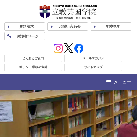
資料
請求
お問い合わせ
学校
見学
保護者
ページ
よくあるご質問
メールマガジン
ポリシー 学校の方針
サイトマップ
メニュー