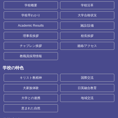
学校概要
学校沿革
学校早わかり
大学合格状況
Academic Results
施設/設備
理事長挨拶
校長挨拶
チャプレン挨拶
連絡/アクセス
教職員採用情報
学校の特色
キリスト教精神
国際交流
大家族体験
日英融合教育
大学との連携
地域交流
恵まれた自然