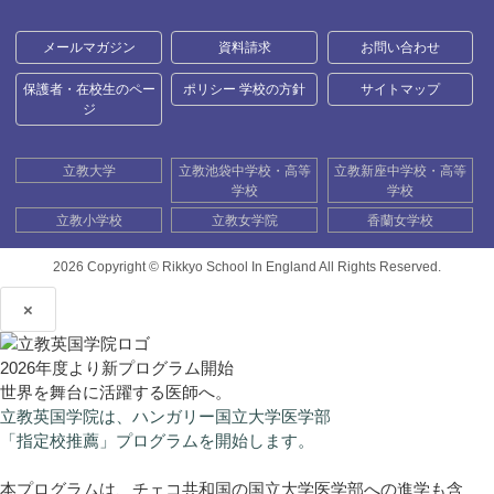
メールマガジン
資料請求
お問い合わせ
保護者・在校生のペー
ポリシー 学校の方針
サイトマップ
ジ
立教大学
立教池袋中学校・高等
立教新座中学校・高等
学校
学校
立教小学校
立教女学院
香蘭女学校
2026 Copyright ©
Rikkyo School In England All Rights Reserved.
×
2026年度より新プログラム開始
世界を舞台に活躍する医師へ。
立教英国学院は、ハンガリー国立大学医学部
「指定校推薦」プログラムを開始します。
本プログラムは、チェコ共和国の国立大学医学部への進学も含