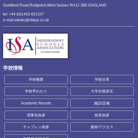
Guildford Road,Rudgwick,
West Sussex RH12 3BE ENGLAND
tel: +44-(0)1403-822107
e-mail:eikoku@rikkyo.co.uk
学校情報
学校概要
学校沿革
学校早わかり
大学合格状況
Academic Results
施設/設備
理事長挨拶
校長挨拶
チャプレン挨拶
連絡/アクセス