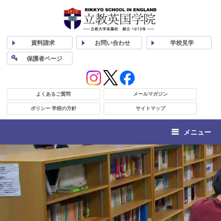
資料
請求
お問い合わせ
学校
見学
保護者
ページ
よくあるご質問
メールマガジン
ポリシー 学校の方針
サイトマップ
メニュー