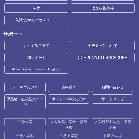
学費
指定校推薦枠
入試/入学のダウンロード
サポート
よくあるご質問
学校見学について
ISIレポート
COMPLAINTS PROCEDURE
About Rikkyo School In England
メールマガジン
資料請求
お問い合わせ
保護者・在校生のペー
ポリシー 学校の方針
サイトマップ
ジ
立教大学
立教池袋中学校・高等
立教新座中学校・高等
学校
学校
立教小学校
立教女学院
香蘭女学校