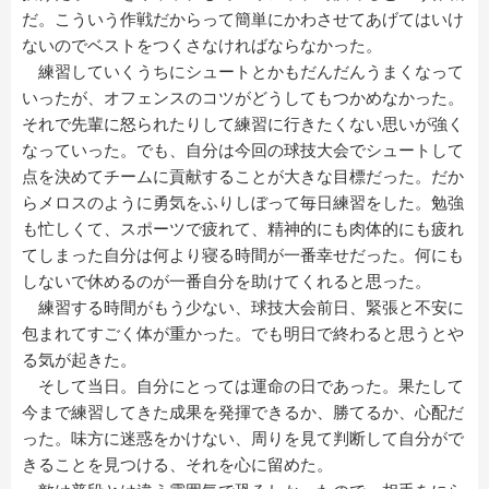
だ。こういう作戦だからって簡単にかわさせてあげてはいけ
ないのでベストをつくさなければならなかった。
練習していくうちにシュートとかもだんだんうまくなって
いったが、オフェンスのコツがどうしてもつかめなかった。
それで先輩に怒られたりして練習に行きたくない思いが強く
なっていった。でも、自分は今回の球技大会でシュートして
点を決めてチームに貢献することが大きな目標だった。だか
らメロスのように勇気をふりしぼって毎日練習をした。勉強
も忙しくて、スポーツで疲れて、精神的にも肉体的にも疲れ
てしまった自分は何より寝る時間が一番幸せだった。何にも
しないで休めるのが一番自分を助けてくれると思った。
練習する時間がもう少ない、球技大会前日、緊張と不安に
包まれてすごく体が重かった。でも明日で終わると思うとや
る気が起きた。
そして当日。自分にとっては運命の日であった。果たして
今まで練習してきた成果を発揮できるか、勝てるか、心配だ
った。味方に迷惑をかけない、周りを見て判断して自分がで
きることを見つける、それを心に留めた。