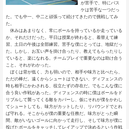
が苦手で、特にバス
ケは苦手な一つだっ
た。でも中一、中二と頑張って続けてきたので挑戦してみ
た。
休みはあまりなく、常にボールを持っているか走っている
か、それだけだった。平日は授業が終わると、着替えて練
習、土日の午後は全部練習。苦手な僕にとっては、地獄だっ
た。しかし、お互い声を掛け合ったり、教えてもらったりし
ていると、楽になれる。チームプレイで重要なのは助け合う
こと。それがわかった。
ぼくは背が低く、力も弱いので、相手や味方と比べたら、
ただの棒だ。遠くからシュートはできない、ディフェンスの
時も相手にかわされる、役立たずの存在だ。でもこんな僕に
合う良い作戦があった。ディフェンスの時に僕はボールをド
リブルして襲ってくる敵をカバーし、仮にそれが僕をかわし
てシュートしても、味方がカットしたり、リバウンドでとれ
ば守れる。そこからが僕の重要な任務だ。味方がとった瞬
間、敵がいないゴールに向かって走行し、そして味方が僕に
投げたボールをキャッチしてレイアップで決めるという作戦