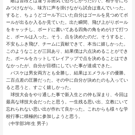
敵は普段とは違う雰囲気で恐ろしかったので、相手をにら
みつけながら、味方に声を掛けながら試合は進んでいった。
すると、ちょうどゴール下にいた自分はゴールを見つめてボ
ールが出るか入るか見ていた。出た瞬間、飛び上がりボール
をキャッチし、ボードに書いてある四角の角をめがけて打つ
と、ボールは入った。そう、点を決めたのだ。そうすると、
不安もふき飛び、チームに貢献できて、本当に嬉しかった。
このようなことが三回あり、結果僕は六点決めることができ
た。ボールをカットしてレイアップで点を決めることはでき
なかったが、自分が目標にしていた事が達成できた。
バスケは男女両方とも全勝し、結果はエメラルドの優勝。
二百点差の圧勝だった。その中に自分が決めたのも入ってい
ると思うと、すごく嬉しかった。
球技大会をやり通した事で新入生との仲も深まり、今回は
最高な球技大会だったと思う。一生残る思い出、立教にいて
忘れられない思い出が作れて良かった。これからも様々な学
校行事に積極的に参加しようと思う。
（中学部3年生 男子）