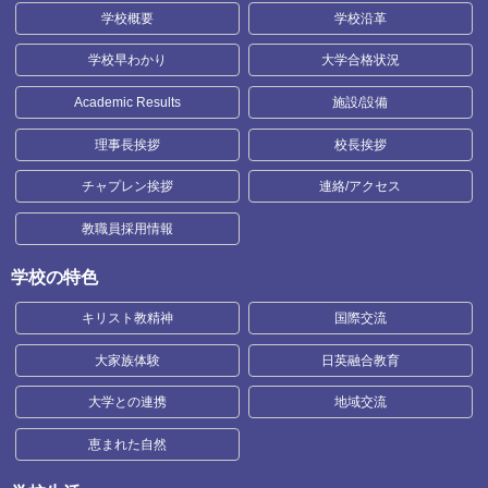
学校概要
学校沿革
学校早わかり
大学合格状況
Academic Results
施設/設備
理事長挨拶
校長挨拶
チャプレン挨拶
連絡/アクセス
教職員採用情報
学校の特色
キリスト教精神
国際交流
大家族体験
日英融合教育
大学との連携
地域交流
恵まれた自然