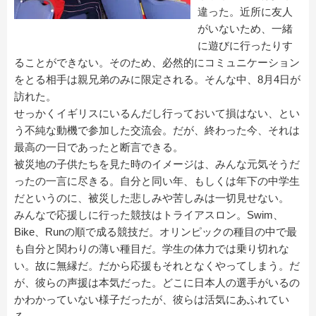
違った。近所に友人
がいないため、一緒
に遊びに行ったりす
ることができない。そのため、必然的にコミュニケーション
をとる相手は親兄弟のみに限定される。そんな中、8月4日が
訪れた。
せっかくイギリスにいるんだし行っておいて損はない、とい
う不純な動機で参加した交流会。だが、終わった今、それは
最高の一日であったと断言できる。
被災地の子供たちを見た時のイメージは、みんな元気そうだ
ったの一言に尽きる。自分と同い年、もしくは年下の中学生
だというのに、被災した悲しみや苦しみは一切見せない。
みんなで応援しに行った競技はトライアスロン。Swim、
Bike、Runの順で成る競技だ。オリンピックの種目の中で最
も自分と関わりの薄い種目だ。学生の体力では乗り切れな
い。故に無縁だ。だから応援もそれとなくやってしまう。だ
が、彼らの声援は本気だった。どこに日本人の選手がいるの
かわかっていない様子だったが、彼らは活気にあふれてい