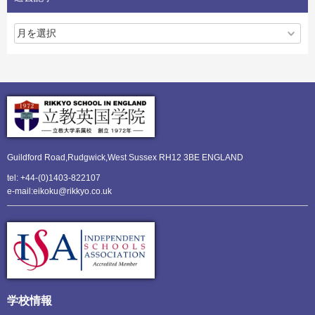
Guildford Road,Rudgwick,
West Sussex RH12 3BE ENGLAND
tel: +44-(0)1403-822107
e-mail:eikoku@rikkyo.co.uk
学校情報