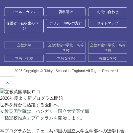
メールマガジン
資料請求
お問い合わせ
保護者・在校生のペー
ポリシー 学校の方針
サイトマップ
ジ
立教大学
立教池袋中学校・高等
立教新座中学校・高等
学校
学校
立教小学校
立教女学院
香蘭女学校
2026 Copyright ©
Rikkyo School In England All Rights Reserved.
×
2026年度より新プログラム開始
世界を舞台に活躍する医師へ。
立教英国学院は、ハンガリー国立大学医学部
「指定校推薦」プログラムを開始します。
本プログラムは、チェコ共和国の国立大学医学部への進学も含