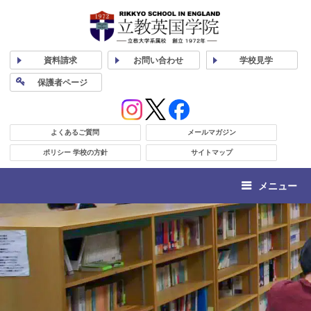
資料
請求
お問い合わせ
学校
見学
保護者
ページ
よくあるご質問
メールマガジン
ポリシー 学校の方針
サイトマップ
メニュー