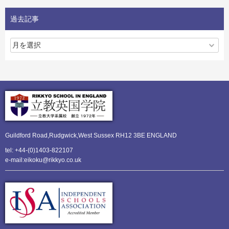
過去記事
Guildford Road,Rudgwick,
West Sussex RH12 3BE ENGLAND
tel: +44-(0)1403-822107
e-mail:eikoku@rikkyo.co.uk