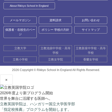
About Rikkyo School In England
メールマガジン
資料請求
お問い合わせ
保護者・在校生のペー
ポリシー 学校の方針
サイトマップ
ジ
立教大学
立教池袋中学校・高等
立教新座中学校・高等
学校
学校
立教小学校
立教女学院
香蘭女学校
2026 Copyright ©
Rikkyo School In England All Rights Reserved.
×
2026年度より新プログラム開始
世界を舞台に活躍する医師へ。
立教英国学院は、ハンガリー国立大学医学部
「指定校推薦」プログラムを開始します。