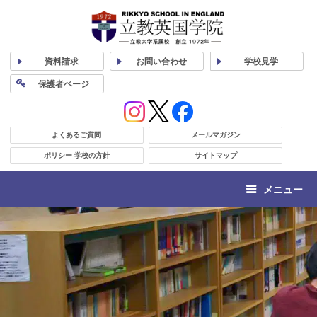
資料
請求
お問い合わせ
学校
見学
保護者
ページ
よくあるご質問
メールマガジン
ポリシー 学校の方針
サイトマップ
メニュー