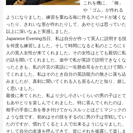
これを機に、「橋」
や「ゴム」が作れる
ようになりました。練習を重ねる毎に作るスピードが速くな
ったり、きれいな形が作れたりして、あやとりは思っていた
以上に深いなぁと実感しました。
Japanese Evening当日、私は自分が作って英人に説明する技
を何度も練習しました。そして時間になると私のところに１
人の英人女性が来てくれました。その女性はとても親切に私
の話を聞いてくれました。途中で私が英語で説明できなくな
ったときも、私の片言の英語に一生懸命耳をかたむけて聞い
てくれました。私はそのとき自分の英語能力の無さに落ち込
みましたが、真剣に聞いてくれる人も居るんだと知り、嬉し
く思いました。
最後に来てくれた、私より少し小さいくらいの男の子はとて
もあやとりを楽しんでくれました。特に喜んでくれたのは、
相手の手首に糸を巻き付けてからスルッとほどくマジックの
ような技です。初めはその技をするのに男の子は苦戦してい
たのですが、慣れてくると１人で出来るようになりました。
そして自分の友達を呼んできて、皆にそれを披露して楽しま