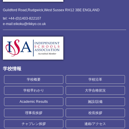
Guildford Road,Rudgwick,
West Sussex RH12 3BE ENGLAND
tel: +44-(0)1403-822107
e-mail:eikoku@rikkyo.co.uk
学校情報
学校概要
学校沿革
学校早わかり
大学合格状況
Academic Results
施設/設備
理事長挨拶
校長挨拶
チャプレン挨拶
連絡/アクセス