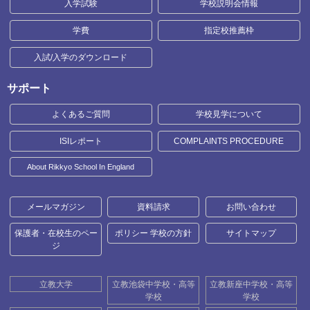
入学試験
学校説明会情報
学費
指定校推薦枠
入試/入学のダウンロード
サポート
よくあるご質問
学校見学について
ISIレポート
COMPLAINTS PROCEDURE
About Rikkyo School In England
メールマガジン
資料請求
お問い合わせ
保護者・在校生のペー
ポリシー 学校の方針
サイトマップ
ジ
立教大学
立教池袋中学校・高等
立教新座中学校・高等
学校
学校