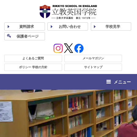
資料
請求
お問い合わせ
学校
見学
保護者
ページ
よくあるご質問
メールマガジン
ポリシー 学校の方針
サイトマップ
メニュー