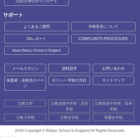
入試/入学のダウンロード
サポート
よくあるご質問
学校見学について
ISIレポート
COMPLAINTS PROCEDURE
About Rikkyo School In England
メールマガジン
資料請求
お問い合わせ
保護者・在校生のペー
ポリシー 学校の方針
サイトマップ
ジ
立教大学
立教池袋中学校・高等
立教新座中学校・高等
学校
学校
立教小学校
立教女学院
香蘭女学校
2026 Copyright ©
Rikkyo School In England All Rights Reserved.