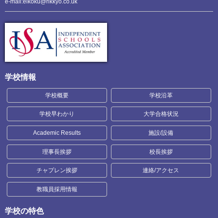
e-mail:eikoku@rikkyo.co.uk
学校情報
学校概要
学校沿革
学校早わかり
大学合格状況
Academic Results
施設/設備
理事長挨拶
校長挨拶
チャプレン挨拶
連絡/アクセス
教職員採用情報
学校の特色