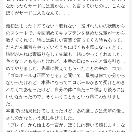
なかったらサードには置かない、と言っていたのに、こんな
ぼくがサードに入るなんて。。。
最初はまったく打てない・取れない・投げれないの状態から
のスタートで、今回初めてキャプテンを務めた先輩が一から
教えてくれて、時には厳しい言葉で言ってくる時もあって、
だんだん練習をやっているうちにぼくも本気になってきて、
時間があれば素振りをして先輩も一緒にやってくれました。
色々なこともあったけれど、本番の日はちゃんと気を引きし
めてやりました。先輩に教えてもらったことの中の一つで、
「ゴロボールは正面でとる」と聞いて、最初は何でか分から
なかったけれど、本番になってゴロボールがきて受けとめき
れなくてあせったけど、自分の体に当たって僕より後ろには
いかなかったので、そういうことかという風にわかりまし
た。
本番では結局負けてしまったけど、あの厳しさは先輩の優し
さなのかなという風に学びました。
「プレイ」から始まる一言が、ぼくには響いて感じます。な
ぜならぼくはサードという大事なポジションについていたか