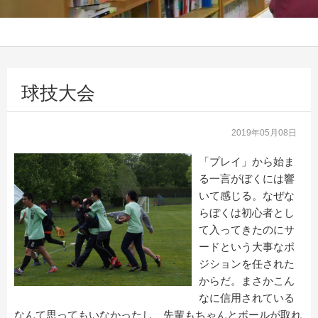
球技大会
2019年05月08日
「プレイ」から始ま
る一言がぼくには響
いて感じる。なぜな
らぼくは初心者とし
て入ってきたのにサ
ードという大事なポ
ジションを任された
からだ。まさかこん
なに信用されている
なんて思ってもいなかったし、先輩もちゃんとボールが取れ