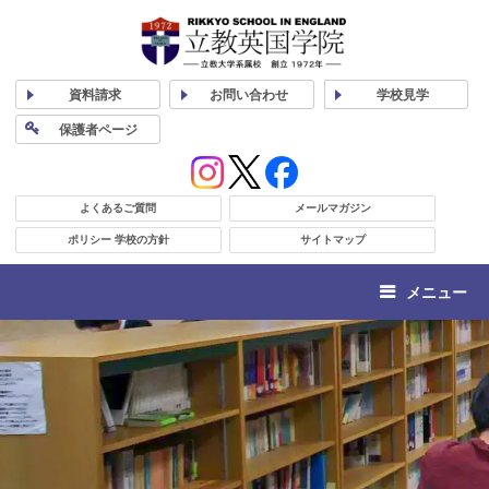
資料
請求
お問い合わせ
学校
見学
保護者
ページ
よくあるご質問
メールマガジン
ポリシー 学校の方針
サイトマップ
メニュー