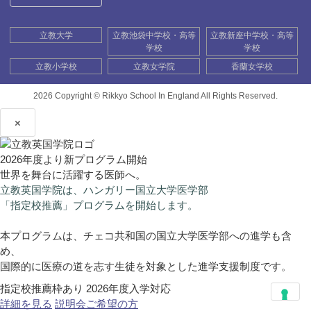
立教大学
立教池袋中学校・高等
立教新座中学校・高等
学校
学校
立教小学校
立教女学院
香蘭女学校
2026 Copyright ©
Rikkyo School In England All Rights Reserved.
×
2026年度より新プログラム開始
世界を舞台に活躍する医師へ。
立教英国学院は、ハンガリー国立大学医学部
「指定校推薦」プログラムを開始します。
本プログラムは、チェコ共和国の国立大学医学部への進学も含
め、
国際的に医療の道を志す生徒を対象とした進学支援制度です。
指定校推薦枠あり
2026年度入学対応
詳細を見る
説明会ご希望の方