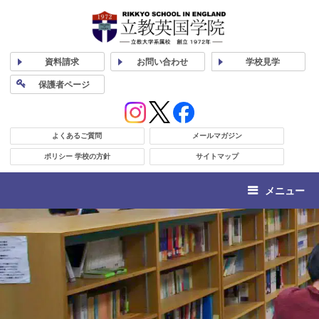
資料
請求
お問い合わせ
学校
見学
保護者
ページ
よくあるご質問
メールマガジン
ポリシー 学校の方針
サイトマップ
メニュー