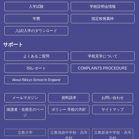
入学試験
学校説明会情報
学費
指定校推薦枠
入試/入学のダウンロード
サポート
よくあるご質問
学校見学について
ISIレポート
COMPLAINTS PROCEDURE
About Rikkyo School In England
メールマガジン
資料請求
お問い合わせ
保護者・在校生のペー
ポリシー 学校の方針
サイトマップ
ジ
立教大学
立教池袋中学校・高等
立教新座中学校・高等
学校
学校