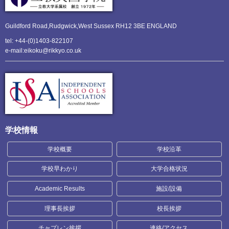
Guildford Road,Rudgwick,
West Sussex RH12 3BE ENGLAND
tel: +44-(0)1403-822107
e-mail:eikoku@rikkyo.co.uk
学校情報
学校概要
学校沿革
学校早わかり
大学合格状況
Academic Results
施設/設備
理事長挨拶
校長挨拶
チャプレン挨拶
連絡/アクセス