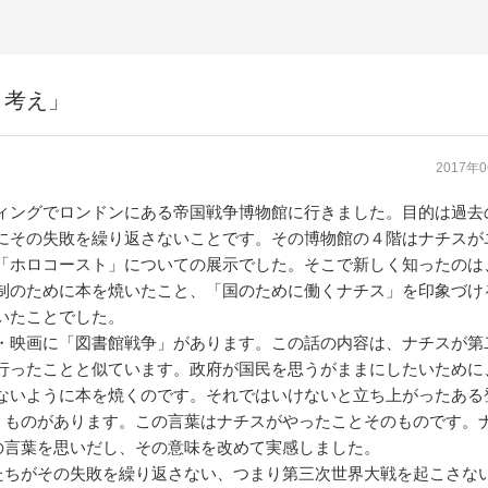
と考え」
2017年
ィングでロンドンにある帝国戦争博物館に行きました。目的は過去
にその失敗を繰り返さないことです。その博物館の４階はナチスが
「ホロコースト」についての展示でした。そこで新しく知ったのは
制のために本を焼いたこと、「国のために働くナチス」を印象づけ
いたことでした。
・映画に「図書館戦争」があります。この話の内容は、ナチスが第
行ったことと似ています。政府が国民を思うがままにしたいために
ないように本を焼くのです。それではいけないと立ち上がったある
うものがあります。この言葉はナチスがやったことそのものです。
の言葉を思いだし、その意味を改めて実感しました。
たちがその失敗を繰り返さない、つまり第三次世界大戦を起こさな