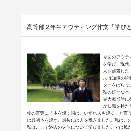
高等部２年生アウティング作文「学び
今回のアウテ
を学び、現代
人を虐殺した
スは知識の統
ターをばらま
私の好きな本
界大戦当時に
が知識を持た
物の言葉に「本を焼く国は、いずれ人も焼く」と言
は最初本を焼き、最後には人を焼きました。私はこ
私はここで過去の失敗について学びました。では私