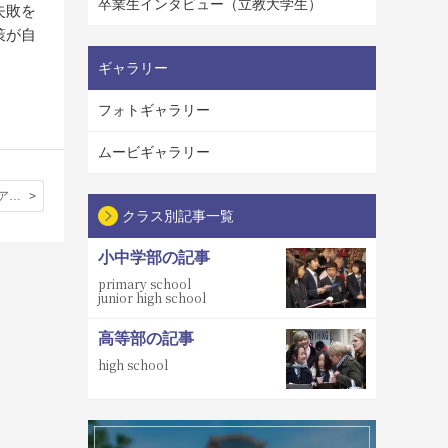
卒業生インタビュー（立教大学生）
失敗を
策が自
ギャラリー
フォトギャラリー
ムービギャラリー
高等部２年生アウティング作文「文系の私が行く王立研究所」
クラス別記事一覧
小中学部の記事
primary school
junior high school
高等部の記事
high school