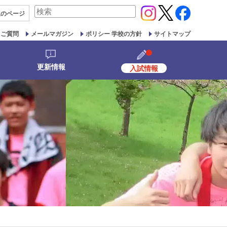
検
生の
ページ
索
対
るご質問
メールマガジン
ポリシー 学校の方針
サイトマップ
象:
更新情報
入試情報