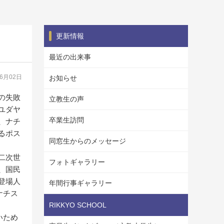
更新情報
最近の出来事
06月02日
お知らせ
の失敗
立教生の声
ユダヤ
卒業生訪問
、ナチ
るポス
同窓生からのメッセージ
二次世
フォトギャラリー
、国民
登場人
年間行事ギャラリー
ナチス
RIKKYO SCHOOL
いため