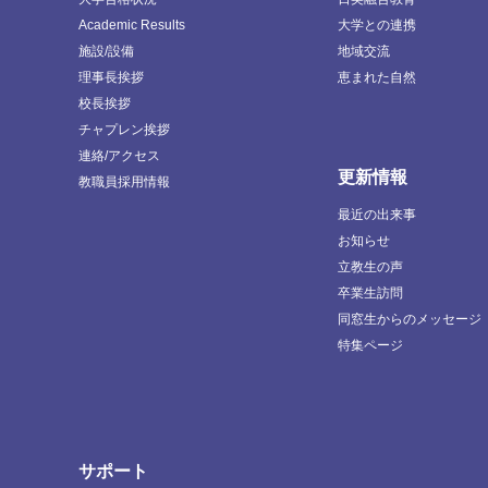
Academic Results
大学との連携
施設/設備
地域交流
理事長挨拶
恵まれた自然
校長挨拶
チャプレン挨拶
連絡/アクセス
更新情報
教職員採用情報
最近の出来事
お知らせ
立教生の声
卒業生訪問
同窓生からのメッセージ
特集ページ
サポート