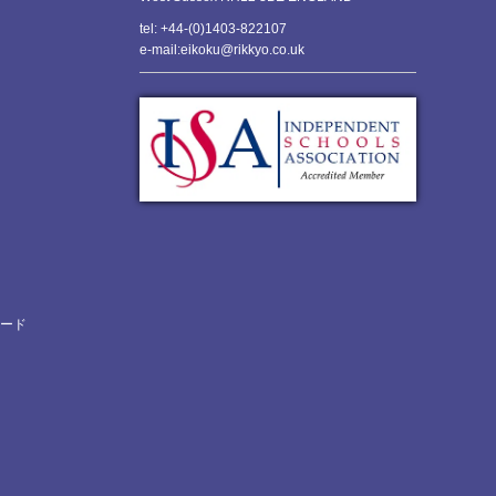
tel: +44-(0)1403-822107
e-mail:eikoku@rikkyo.co.uk
ロード