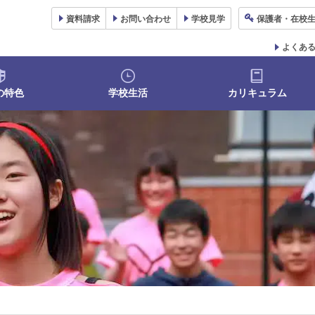
資料
請求
お問い合わせ
学校
見学
保護者
・在校
よくあ
の特色
学校生活
カリキュラム