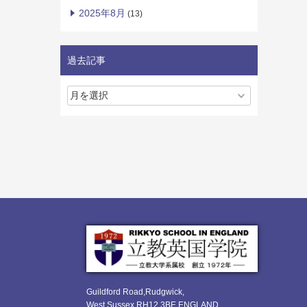
2025年8月
(13)
過去記事
Guildford Road,Rudgwick,
West Sussex RH12 3BE ENGLAND