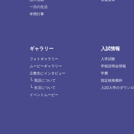
一日の生活
年間行事
ギャラリー
入試情報
フォトギャラリー
入学試験
ムービーギャラリー
学校説明会情報
立教生にインタビュー
学費
└
英語について
指定校推薦枠
└
生活について
入試/入学のダウン
イベントムービー