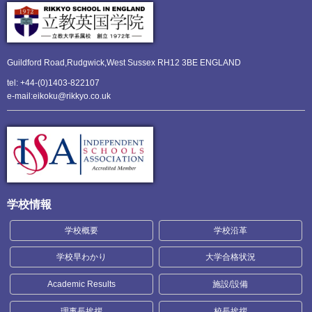
Guildford Road,Rudgwick,
West Sussex RH12 3BE ENGLAND
tel: +44-(0)1403-822107
e-mail:eikoku@rikkyo.co.uk
学校情報
学校概要
学校沿革
学校早わかり
大学合格状況
Academic Results
施設/設備
理事長挨拶
校長挨拶