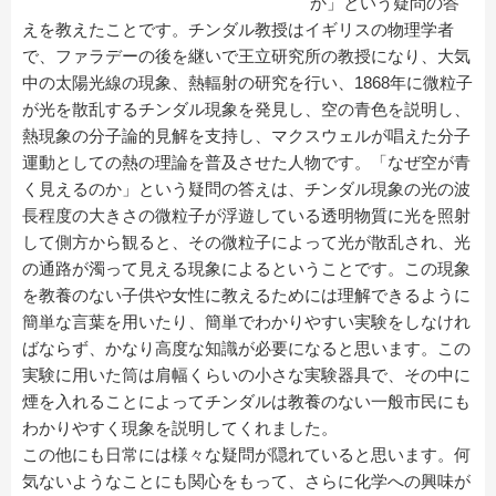
か」という疑問の答
えを教えたことです。チンダル教授はイギリスの物理学者
で、ファラデーの後を継いで王立研究所の教授になり、大気
中の太陽光線の現象、熱輻射の研究を行い、1868年に微粒子
が光を散乱するチンダル現象を発見し、空の青色を説明し、
熱現象の分子論的見解を支持し、マクスウェルが唱えた分子
運動としての熱の理論を普及させた人物です。「なぜ空が青
く見えるのか」という疑問の答えは、チンダル現象の光の波
長程度の大きさの微粒子が浮遊している透明物質に光を照射
して側方から観ると、その微粒子によって光が散乱され、光
の通路が濁って見える現象によるということです。この現象
を教養のない子供や女性に教えるためには理解できるように
簡単な言葉を用いたり、簡単でわかりやすい実験をしなけれ
ばならず、かなり高度な知識が必要になると思います。この
実験に用いた筒は肩幅くらいの小さな実験器具で、その中に
煙を入れることによってチンダルは教養のない一般市民にも
わかりやすく現象を説明してくれました。
この他にも日常には様々な疑問が隠れていると思います。何
気ないようなことにも関心をもって、さらに化学への興味が