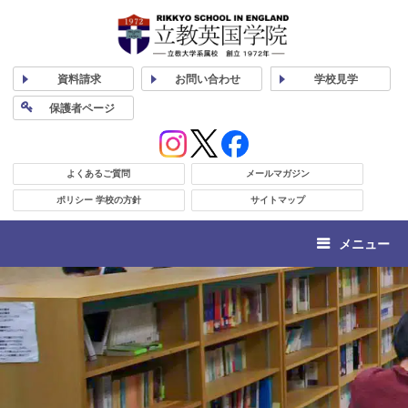
資料
請求
お問い合わせ
学校
見学
保護者
ページ
よくあるご質問
メールマガジン
ポリシー 学校の方針
サイトマップ
メニュー