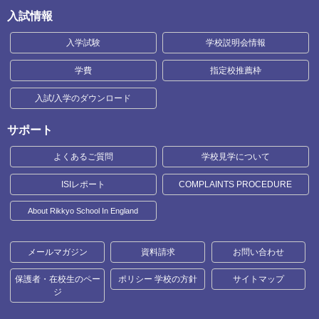
入試情報
入学試験
学校説明会情報
学費
指定校推薦枠
入試/入学のダウンロード
サポート
よくあるご質問
学校見学について
ISIレポート
COMPLAINTS PROCEDURE
About Rikkyo School In England
メールマガジン
資料請求
お問い合わせ
保護者・在校生のペー
ポリシー 学校の方針
サイトマップ
ジ