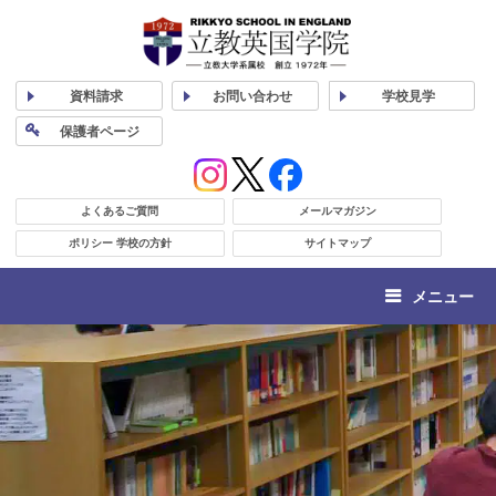
資料
請求
お問い合わせ
学校
見学
保護者
ページ
よくあるご質問
メールマガジン
ポリシー 学校の方針
サイトマップ
メニュー