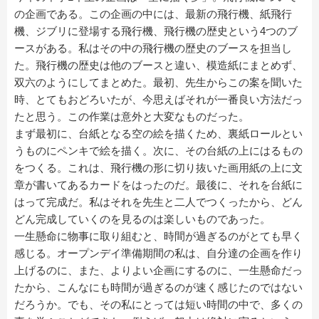
の企画である。この企画の中には、最新の飛行機、紙飛行
機、ジブリに登場する飛行機、飛行機の歴史という4つのブ
ースがある。私はその中の飛行機の歴史のブースを担当し
た。飛行機の歴史は他のブースと違い、模造紙にまとめず、
双六のようにしてまとめた。最初、先生からこの案を聞いた
時、とてもおどろいたが、今思えばそれが一番良い方法だっ
たと思う。この作業は意外と大変なものだった。
まず最初に、台紙となる空の絵を描くため、裏紙ロールとい
うものにペンキで絵を描く。次に、その台紙の上にはるもの
をつくる。これは、飛行機の形に切り抜いた画用紙の上に文
章が書いてあるカードをはったのだ。最後に、それを台紙に
はって完成だ。私はそれを先生と二人でつくったから、どん
どん完成していくのを見るのは楽しいものであった。
一生懸命に物事に取り組むと、時間が過ぎるのがとても早く
感じる。オープンデイ準備期間の私は、自分達の企画を作り
上げるのに、また、よりよい企画にするのに、一生懸命だっ
たから、こんなにも時間が過ぎるのが速く感じたのではない
だろうか。でも、その私にとっては短い時間の中で、多くの