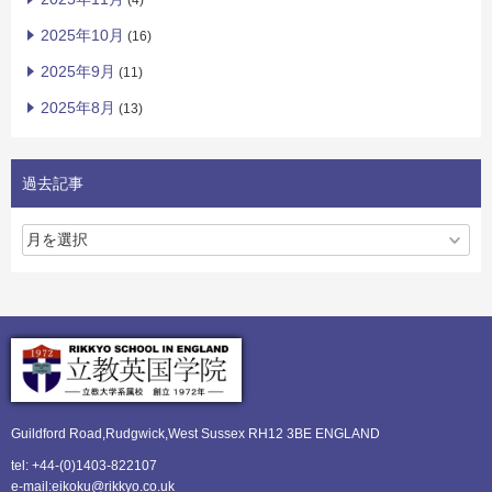
(4)
2025年10月
(16)
2025年9月
(11)
2025年8月
(13)
過去記事
Guildford Road,Rudgwick,
West Sussex RH12 3BE ENGLAND
tel: +44-(0)1403-822107
e-mail:eikoku@rikkyo.co.uk