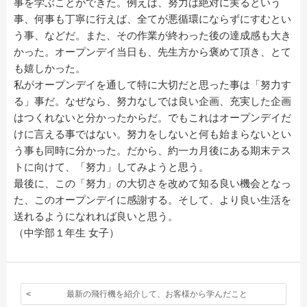
事を学ぶことができた。例えば、努力は絶対に実るという
事、何事も丁寧に行えば、全てが悪循環にならずにすむとい
う事、などだ。また、その作業が終わった後の達成感も大き
かった。オープンデイ当日も、先生方から褒めて頂き、とて
も嬉しかった。
私がオープンデイを通して特に大切だと思った事は「努力す
る」事だ。なぜなら、努力なしでは良い企画、充実した企画
はつくれないと分かったからだ。でもこれはオープンデイだ
けに言える事ではない。努力をしないと何も始まらないとい
う事も同時に分かった。だから、約一カ月後にある期末テス
トに向けて、「努力」してみようと思う。
最後に、この「努力」の大切さを改めて知る良い機会となっ
た、このオープンデイに感謝する。そして、より良い生活を
送れるようになれれば良いと思う。
（中学部１年生 女子）
最新の飛行機を紹介して、お客様から学んだこと