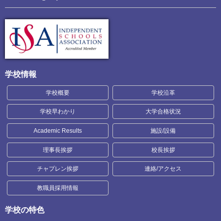
学校情報
学校概要
学校沿革
学校早わかり
大学合格状況
Academic Results
施設/設備
理事長挨拶
校長挨拶
チャプレン挨拶
連絡/アクセス
教職員採用情報
学校の特色