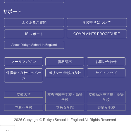
サポート
よくあるご質問
学校見学について
ISIレポート
COMPLAINTS PROCEDURE
About Rikkyo School In England
メールマガジン
資料請求
お問い合わせ
保護者・在校生のペー
ポリシー 学校の方針
サイトマップ
ジ
立教大学
立教池袋中学校・高等
立教新座中学校・高等
学校
学校
立教小学校
立教女学院
香蘭女学校
2026 Copyright ©
Rikkyo School In England All Rights Reserved.