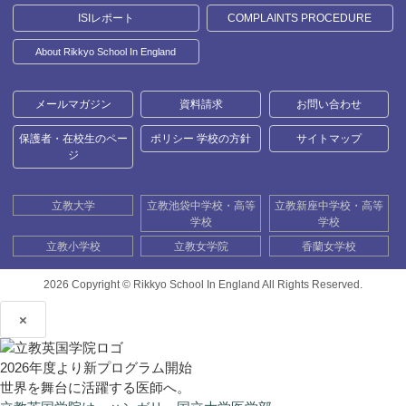
ISIレポート
COMPLAINTS PROCEDURE
About Rikkyo School In England
メールマガジン
資料請求
お問い合わせ
保護者・在校生のペー
ポリシー 学校の方針
サイトマップ
ジ
立教大学
立教池袋中学校・高等
立教新座中学校・高等
学校
学校
立教小学校
立教女学院
香蘭女学校
2026 Copyright ©
Rikkyo School In England All Rights Reserved.
×
2026年度より新プログラム開始
世界を舞台に活躍する医師へ。