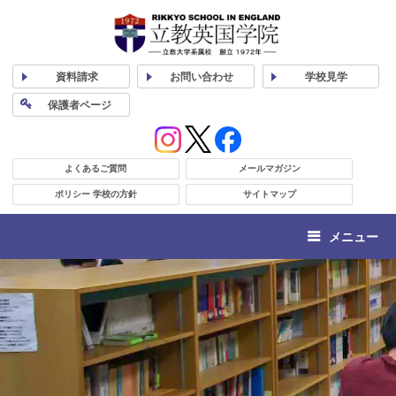
資料
請求
お問い合わせ
学校
見学
保護者
ページ
よくあるご質問
メールマガジン
ポリシー 学校の方針
サイトマップ
メニュー