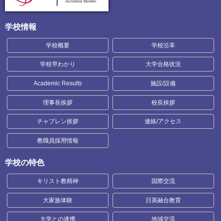
学校情報
学校概要
学校沿革
学校早わかり
大学合格状況
Academic Results
施設/設備
理事長挨拶
校長挨拶
チャプレン挨拶
連絡/アクセス
教職員採用情報
学校の特色
キリスト教精神
国際交流
大家族体験
日英融合教育
大学との連携
地域交流