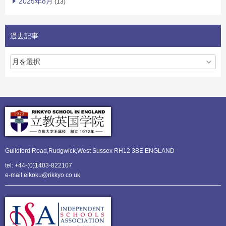
2025年8月
(13)
過去記事
Guildford Road,Rudgwick,
West Sussex RH12 3BE ENGLAND
tel: +44-(0)1403-822107
e-mail:eikoku@rikkyo.co.uk