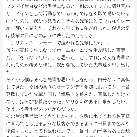
プンデイ屋台などの準備になると、別のスイッチに切り替わ
り、メインとして活動しているわけではなく影で働いている
はずなのに、僕から見ると、そんな先輩はとてつもなくクー
ルで輝いて見えた。それから早くも１年が経った。僕達の姿
は後輩の目にどのように映ったのだろうか。
「クリスマスコンサートで泣かれる先輩になれ。」
僕らが高校３年になってホームルームで先生が話した言葉
だ。「そうなりたい。」と思った。どうすればそんな先輩に
なれるのか考えた時に、僕が尊敬していた先輩達を思い出し
た。
それから僕はそんな先輩を思い出しながら、自分なりに真似
してきた。今回の高３のオープンデイ参加においても、一番
尊敬していた先輩と同じ「焼鳥」を選んだ。真似しただけで
なく、はっぴを着たかった、やりがいのある仕事がしたい、
そういう考えがあったからだった。
その屋台準備はとても忙しかった。立教に来てくれるお客様
に喜んでもらえるような接客ができるように当日まで色んな
準備をした。とても疲れた。でも、当日、約千本もあった焼