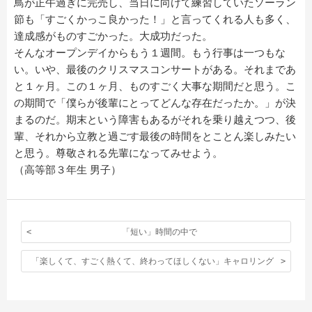
鳥が正午過ぎに完売し、当日に向けて練習していたソーラン
節も「すごくかっこ良かった！」と言ってくれる人も多く、
達成感がものすごかった。大成功だった。
そんなオープンデイからもう１週間。もう行事は一つもな
い。いや、最後のクリスマスコンサートがある。それまであ
と１ヶ月。この１ヶ月、ものすごく大事な期間だと思う。こ
の期間で「僕らが後輩にとってどんな存在だったか。」が決
まるのだ。期末という障害もあるがそれを乗り越えつつ、後
輩、それから立教と過ごす最後の時間をとことん楽しみたい
と思う。尊敬される先輩になってみせよう。
（高等部３年生 男子）
「短い」時間の中で
「楽しくて、すごく熱くて、終わってほしくない」キャロリング