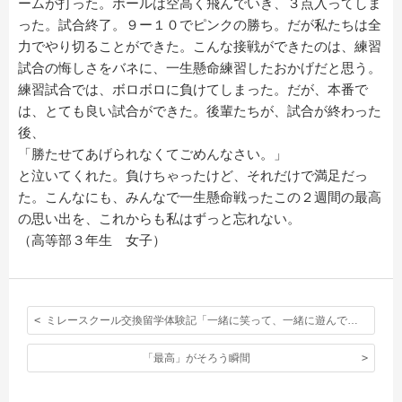
ームが打った。ボールは空高く飛んでいき、３点入ってしま
った。試合終了。９ー１０でピンクの勝ち。だが私たちは全
力でやり切ることができた。こんな接戦ができたのは、練習
試合の悔しさをバネに、一生懸命練習したおかげだと思う。
練習試合では、ボロボロに負けてしまった。だが、本番で
は、とても良い試合ができた。後輩たちが、試合が終わった
後、
「勝たせてあげられなくてごめんなさい。」
と泣いてくれた。負けちゃったけど、それだけで満足だっ
た。こんなにも、みんなで一生懸命戦ったこの２週間の最高
の思い出を、これからも私はずっと忘れない。
（高等部３年生 女子）
ミレースクール交換留学体験記「一緒に笑って、一緒に遊んで、そうしたらもう掛け替えのない友達だった。」
「最高」がそろう瞬間