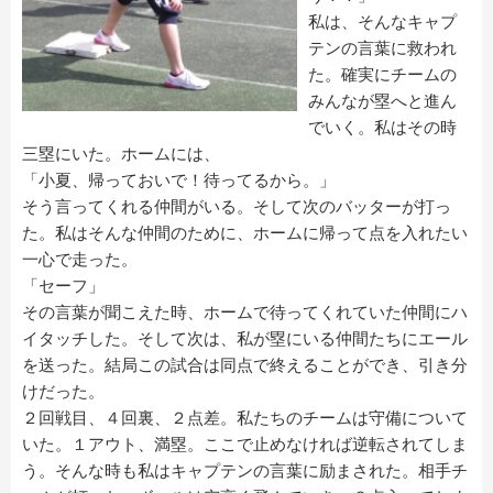
私は、そんなキャプ
テンの言葉に救われ
た。確実にチームの
みんなが塁へと進ん
でいく。私はその時
三塁にいた。ホームには、
「小夏、帰っておいで！待ってるから。」
そう言ってくれる仲間がいる。そして次のバッターが打っ
た。私はそんな仲間のために、ホームに帰って点を入れたい
一心で走った。
「セーフ」
その言葉が聞こえた時、ホームで待ってくれていた仲間にハ
イタッチした。そして次は、私が塁にいる仲間たちにエール
を送った。結局この試合は同点で終えることができ、引き分
けだった。
２回戦目、４回裏、２点差。私たちのチームは守備について
いた。１アウト、満塁。ここで止めなければ逆転されてしま
う。そんな時も私はキャプテンの言葉に励まされた。相手チ