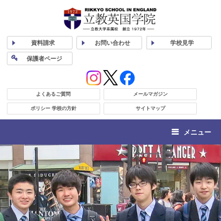
資料
請求
お問い合わせ
学校
見学
保護者
ページ
よくあるご質問
メールマガジン
ポリシー 学校の方針
サイトマップ
メニュー