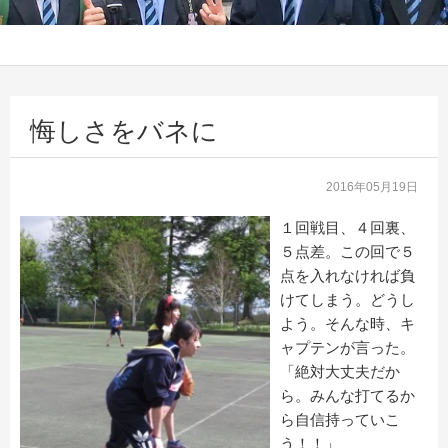
悔しさをバネに
2016年05月19日
１回戦目、４回裏、
５点差。この回で５
点を入れなければ負
けてしまう。どうし
よう。そんな時、キ
ャプテンが言った。
「絶対大丈夫だか
ら。みんな打てるか
ら自信持っていこ
う！！」