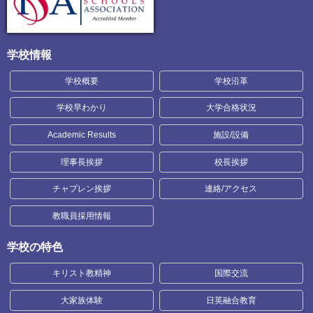
学校情報
学校概要
学校沿革
学校早わかり
大学合格状況
Academic Results
施設/設備
理事長挨拶
校長挨拶
チャプレン挨拶
連絡/アクセス
教職員採用情報
学校の特色
キリスト教精神
国際交流
大家族体験
日英融合教育