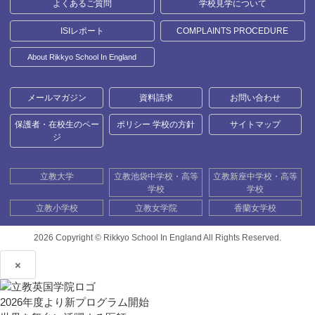
よくあるご質問
学校見学について
ISIレポート
COMPLAINTS PROCEDURE
About Rikkyo School In England
メールマガジン
資料請求
お問い合わせ
保護者・在校生のペー
ポリシー 学校の方針
サイトマップ
ジ
立教大学
立教池袋中学校・高等
立教新座中学校・高等
学校
学校
立教小学校
立教女学院
香蘭女学校
2026 Copyright ©
Rikkyo School In England All Rights Reserved.
×
2026年度より新プログラム開始