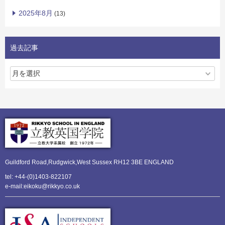
2025年8月
(13)
過去記事
Guildford Road,Rudgwick,
West Sussex RH12 3BE ENGLAND
tel: +44-(0)1403-822107
e-mail:eikoku@rikkyo.co.uk