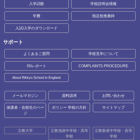
入学試験
学校説明会情報
学費
指定校推薦枠
入試/入学のダウンロード
サポート
よくあるご質問
学校見学について
ISIレポート
COMPLAINTS PROCEDURE
About Rikkyo School In England
メールマガジン
資料請求
お問い合わせ
保護者・在校生のペー
ポリシー 学校の方針
サイトマップ
ジ
立教大学
立教池袋中学校・高等
立教新座中学校・高等
学校
学校