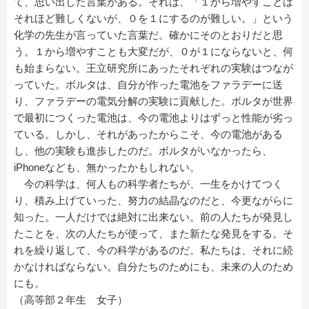
て、思い出した言葉がある。それは、「１から増やすことは
それほど難しくないが、０を１にするのが難しい。」という
化学の先生が言っていた言葉だ。確かにそのとおりだと思
う。１から増やすことも大変だが、０が１にならないと、何
も始まらない。王立研究所にあったそれぞれの実験はつなが
っていた。ボルタは、自分が作った電池をファラデーに送
り、ファラデーの電気分解の実験に貢献した。ボルタが世界
で最初につくった電池は、今の電池よりはずっと性能が劣っ
ている。しかし、それがあったからこそ、今の電池がある
し、他の実験も進歩したのだ。ボルタがいなかったら、
iPhoneなども、無かったかもしれない。
今の科学は、何人もの科学者たちが、一生をかけてつく
り、積み上げていった、努力の結晶なのだと、今更ながらに
知った。一人だけでは絶対に出来ない。前の人たちが発見し
たことを、次の人たちが使って、また新たな発見をする。そ
れを繰り返して、今の科学があるのだ。私たちは、それに続
かなければならない。自分たちのためにも、未来の人のため
にも。
（高等部２年生 女子）