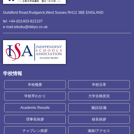
Guildford Road,Rudgwick,
West Sussex RH12 3BE ENGLAND
tel: +44-(0)1403-822107
e-mail:eikoku@rikkyo.co.uk
学校情報
学校概要
学校沿革
学校早わかり
大学合格状況
Academic Results
施設/設備
理事長挨拶
校長挨拶
チャプレン挨拶
連絡/アクセス