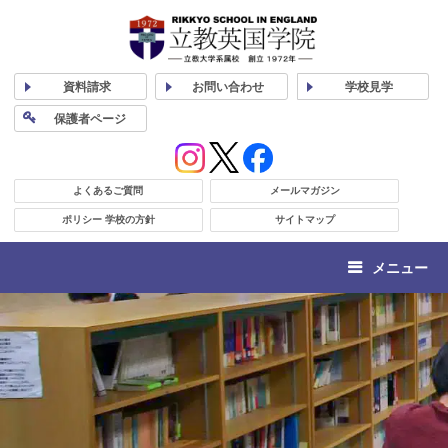
資料
請求
お問い合わせ
学校
見学
保護者
ページ
よくあるご質問
メールマガジン
ポリシー 学校の方針
サイトマップ
メニュー