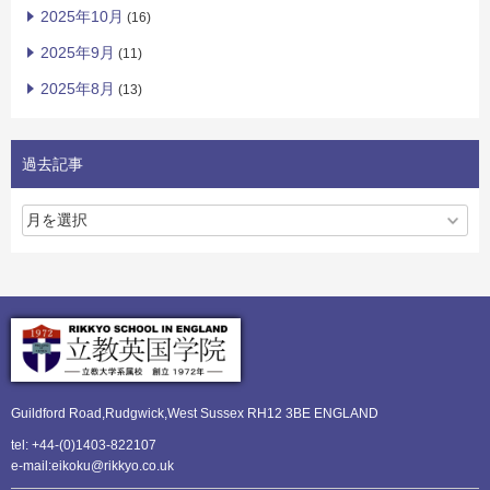
2025年10月
(16)
2025年9月
(11)
2025年8月
(13)
過去記事
Guildford Road,Rudgwick,
West Sussex RH12 3BE ENGLAND
tel: +44-(0)1403-822107
e-mail:eikoku@rikkyo.co.uk