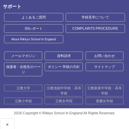
サポート
よくあるご質問
学校見学について
ISIレポート
COMPLAINTS PROCEDURE
About Rikkyo School In England
メールマガジン
資料請求
お問い合わせ
保護者・在校生のペー
ポリシー 学校の方針
サイトマップ
ジ
立教大学
立教池袋中学校・高等
立教新座中学校・高等
学校
学校
立教小学校
立教女学院
香蘭女学校
2026 Copyright ©
Rikkyo School In England All Rights Reserved.
×