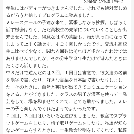
の都合で私達中学３
年生にはバディーがつきませんでした。それでも絶対楽しめ
るだろうと信じてプログラムに臨みました。
ミレースクールの子達が来て、緊張しながら挨拶。しばらく
話す機会はなく、ただ高校生の先輩についていくことしか出
来ませんでした。得意なはずの英語も、頭が真っ白になって
しまって上手く話せず、すごく悔しかったです。交流も高校
生に比べて少なく、関わる回数はそれほど多かったわけでは
ありませんでしたが、その分中学３年生だけで遊んだときに
たくさん話しました。
中３だけで遊んだのは３回。１回目は書道で、彼女達の名前
を漢字で書いたり、好きな言葉を日本語で書いたりしまし
た。そのときに、自然と英語が出てきてコミュニケーション
をとることができました。クラスの男子が漢字を使って一発
芸をして、場を和ませてくれて、とても助かりました。ミレ
ーの子も楽しんでくれたようでよかったです。
２回目、３回目はいろいろな遊びをしました。教室でスプラ
ットゲームをしたり、椅子取りゲームをしたり。私達が知ら
ないゲームをするときに、一生懸命説明をしてくれて、私達