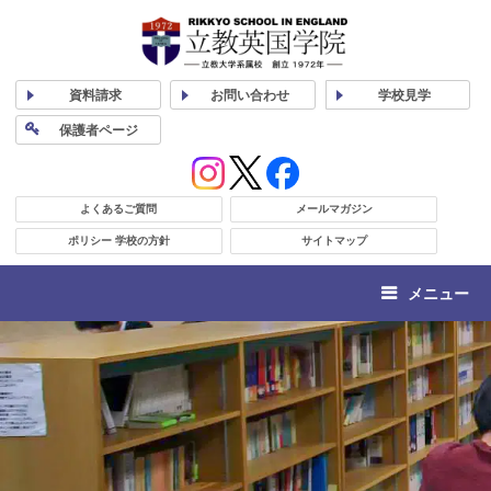
資料
請求
お問い合わせ
学校
見学
保護者
ページ
よくあるご質問
メールマガジン
ポリシー 学校の方針
サイトマップ
メニュー