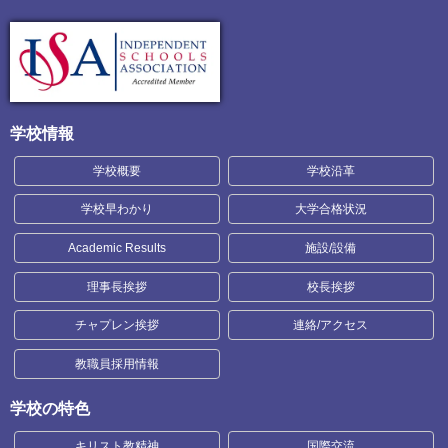
学校情報
学校概要
学校沿革
学校早わかり
大学合格状況
Academic Results
施設/設備
理事長挨拶
校長挨拶
チャプレン挨拶
連絡/アクセス
教職員採用情報
学校の特色
キリスト教精神
国際交流