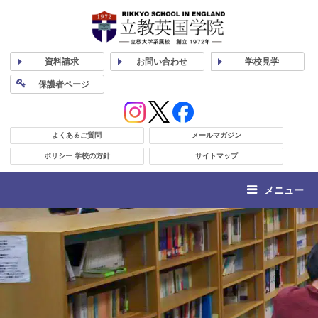
資料
請求
お問い合わせ
学校
見学
保護者
ページ
よくあるご質問
メールマガジン
ポリシー 学校の方針
サイトマップ
メニュー