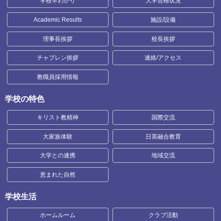
学校早わかり
大学合格状況
Academic Results
施設/設備
理事長挨拶
校長挨拶
チャプレン挨拶
連絡/アクセス
教職員採用情報
学校の特色
キリスト教精神
国際交流
大家族体験
日英融合教育
大学との連携
地域交流
恵まれた自然
学校生活
ホームルーム
クラブ活動