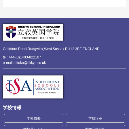
Guildford Road,Rudgwick,
West Sussex RH12 3BE ENGLAND
tel: +44-(0)1403-822107
e-mail:eikoku@rikkyo.co.uk
学校情報
学校概要
学校沿革