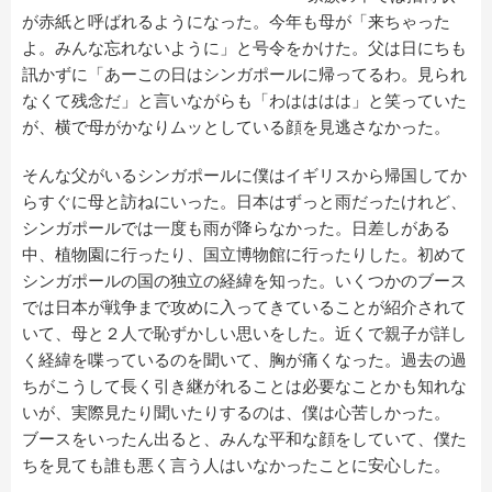
が赤紙と呼ばれるようになった。今年も母が「来ちゃった
よ。みんな忘れないように」と号令をかけた。父は日にちも
訊かずに「あーこの日はシンガポールに帰ってるわ。見られ
なくて残念だ」と言いながらも「わはははは」と笑っていた
が、横で母がかなりムッとしている顔を見逃さなかった。
そんな父がいるシンガポールに僕はイギリスから帰国してか
らすぐに母と訪ねにいった。日本はずっと雨だったけれど、
シンガポールでは一度も雨が降らなかった。日差しがある
中、植物園に行ったり、国立博物館に行ったりした。初めて
シンガポールの国の独立の経緯を知った。いくつかのブース
では日本が戦争まで攻めに入ってきていることが紹介されて
いて、母と２人で恥ずかしい思いをした。近くで親子が詳し
く経緯を喋っているのを聞いて、胸が痛くなった。過去の過
ちがこうして長く引き継がれることは必要なことかも知れな
いが、実際見たり聞いたりするのは、僕は心苦しかった。
ブースをいったん出ると、みんな平和な顔をしていて、僕た
ちを見ても誰も悪く言う人はいなかったことに安心した。