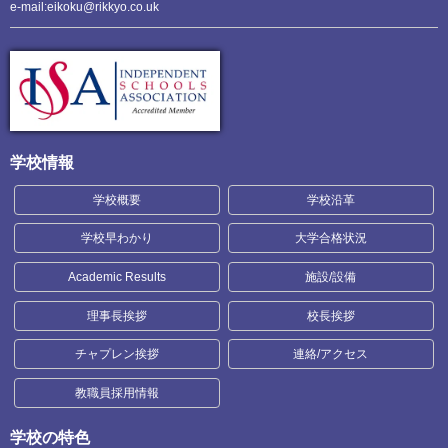
e-mail:eikoku@rikkyo.co.uk
学校情報
学校概要
学校沿革
学校早わかり
大学合格状況
Academic Results
施設/設備
理事長挨拶
校長挨拶
チャプレン挨拶
連絡/アクセス
教職員採用情報
学校の特色