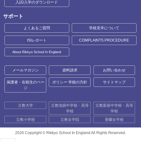
入試/入学のダウンロード
サポート
よくあるご質問
学校見学について
ISIレポート
COMPLAINTS PROCEDURE
About Rikkyo School In England
メールマガジン
資料請求
お問い合わせ
保護者・在校生のペー
ポリシー 学校の方針
サイトマップ
ジ
立教大学
立教池袋中学校・高等
立教新座中学校・高等
学校
学校
立教小学校
立教女学院
香蘭女学校
2026 Copyright ©
Rikkyo School In England All Rights Reserved.