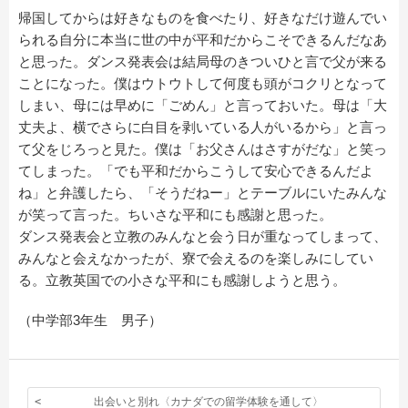
帰国してからは好きなものを食べたり、好きなだけ遊んでい
られる自分に本当に世の中が平和だからこそできるんだなあ
と思った。ダンス発表会は結局母のきついひと言で父が来る
ことになった。僕はウトウトして何度も頭がコクリとなって
しまい、母には早めに「ごめん」と言っておいた。母は「大
丈夫よ、横でさらに白目を剥いている人がいるから」と言っ
て父をじろっと見た。僕は「お父さんはさすがだな」と笑っ
てしまった。「でも平和だからこうして安心できるんだよ
ね」と弁護したら、「そうだねー」とテーブルにいたみんな
が笑って言った。ちいさな平和にも感謝と思った。
ダンス発表会と立教のみんなと会う日が重なってしまって、
みんなと会えなかったが、寮で会えるのを楽しみにしてい
る。立教英国での小さな平和にも感謝しようと思う。
（中学部3年生 男子）
出会いと別れ〈カナダでの留学体験を通して〉