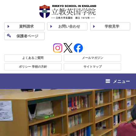
資料
請求
お問い合わせ
学校
見学
保護者
ページ
よくあるご質問
メールマガジン
ポリシー 学校の方針
サイトマップ
メニュー