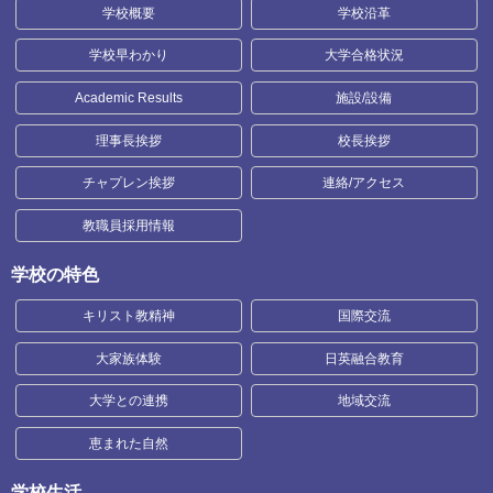
学校概要
学校沿革
学校早わかり
大学合格状況
Academic Results
施設/設備
理事長挨拶
校長挨拶
チャプレン挨拶
連絡/アクセス
教職員採用情報
学校の特色
キリスト教精神
国際交流
大家族体験
日英融合教育
大学との連携
地域交流
恵まれた自然
学校生活