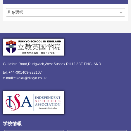
Guildford Road,Rudgwick,
West Sussex RH12 3BE ENGLAND
tel: +44-(0)1403-822107
e-mail:eikoku@rikkyo.co.uk
学校情報