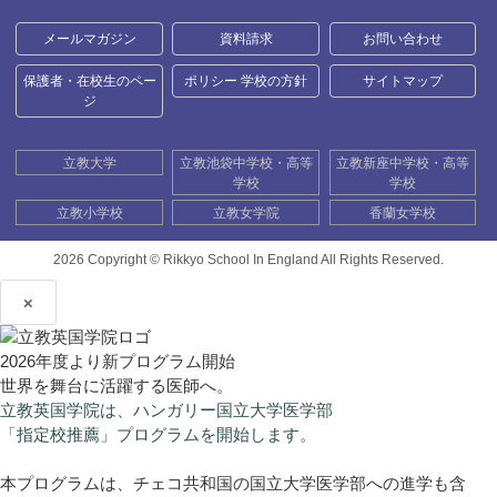
メールマガジン
資料請求
お問い合わせ
保護者・在校生のペー
ポリシー 学校の方針
サイトマップ
ジ
立教大学
立教池袋中学校・高等
立教新座中学校・高等
学校
学校
立教小学校
立教女学院
香蘭女学校
2026 Copyright ©
Rikkyo School In England All Rights Reserved.
×
2026年度より新プログラム開始
世界を舞台に活躍する医師へ。
立教英国学院は、ハンガリー国立大学医学部
「指定校推薦」プログラムを開始します。
本プログラムは、チェコ共和国の国立大学医学部への進学も含