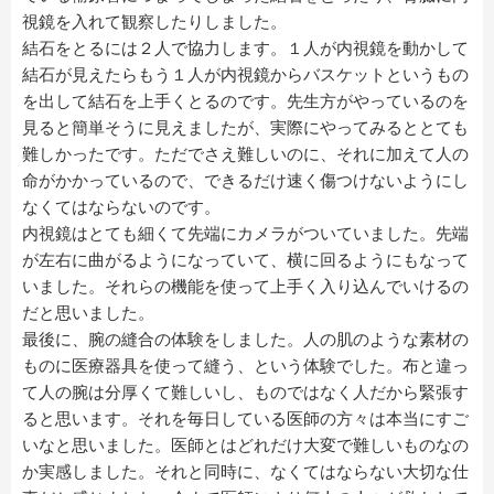
視鏡を入れて観察したりしました。
結石をとるには２人で協力します。１人が内視鏡を動かして
結石が見えたらもう１人が内視鏡からバスケットというもの
を出して結石を上手くとるのです。先生方がやっているのを
見ると簡単そうに見えましたが、実際にやってみるととても
難しかったです。ただでさえ難しいのに、それに加えて人の
命がかかっているので、できるだけ速く傷つけないようにし
なくてはならないのです。
内視鏡はとても細くて先端にカメラがついていました。先端
が左右に曲がるようになっていて、横に回るようにもなって
いました。それらの機能を使って上手く入り込んでいけるの
だと思いました。
最後に、腕の縫合の体験をしました。人の肌のような素材の
ものに医療器具を使って縫う、という体験でした。布と違っ
て人の腕は分厚くて難しいし、ものではなく人だから緊張す
ると思います。それを毎日している医師の方々は本当にすご
いなと思いました。医師とはどれだけ大変で難しいものなの
か実感しました。それと同時に、なくてはならない大切な仕