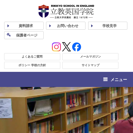
資料
請求
お問い合わせ
学校
見学
保護者
ページ
よくあるご質問
メールマガジン
ポリシー 学校の方針
サイトマップ
メニュー