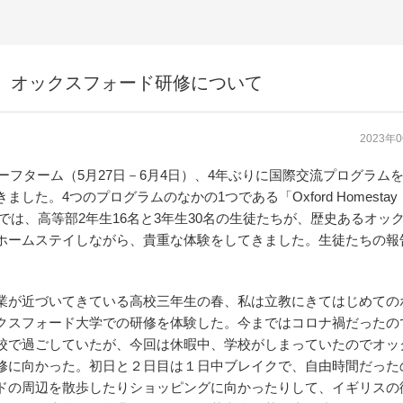
e報告書① オックスフォード研修について
2023年
ーフターム（5月27日－6月4日）、4年ぶりに国際交流プログラム
ました。4つのプログラムのなかの1つである「Oxford Homestay
me」では、高等部2年生16名と3年生30名の生徒たちが、歴史あるオッ
ホームステイしながら、貴重な体験をしてきました。生徒たちの報
。
が近づいてきている高校三年生の春、私は立教にきてはじめての
クスフォード大学での研修を体験した。今まではコロナ禍だったの
校で過ごしていたが、今回は休暇中、学校がしまっていたのでオッ
修に向かった。初日と２日目は１日中ブレイクで、自由時間だった
ドの周辺を散歩したりショッピングに向かったりして、イギリスの