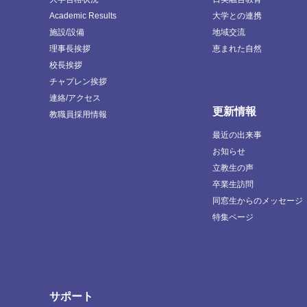
Academic Results
大学との連携
施設/設備
地域交流
理事長挨拶
恵まれた自然
校長挨拶
チャプレン挨拶
連絡/アクセス
更新情報
教職員採用情報
最近の出来事
お知らせ
立教生の声
卒業生訪問
同窓生からのメッセージ
特集ページ
サポート