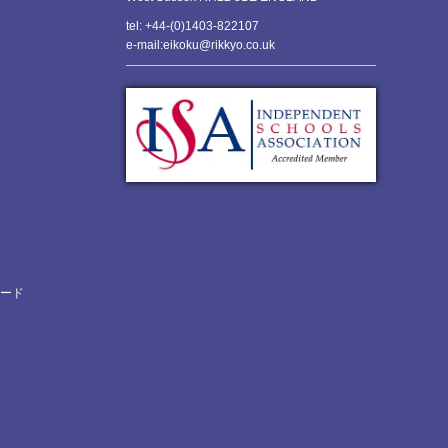
tel: +44-(0)1403-822107
e-mail:eikoku@rikkyo.co.uk
ロード