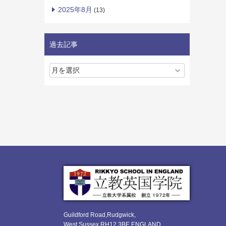
2025年8月
(13)
過去記事
Guildford Road,Rudgwick,
West Sussex RH12 3BE ENGLAND