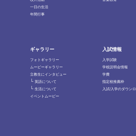
一日の生活
年間行事
ギャラリー
入試情報
フォトギャラリー
入学試験
ムービーギャラリー
学校説明会情報
立教生にインタビュー
学費
└
英語について
指定校推薦枠
└
生活について
入試/入学のダウン
イベントムービー