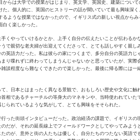
目からは大学での授業がはじまり、英文学、英国史、建築について
けた。個人的に、英国のヒストリーの話が聞いていて最も興味深く
するような授業ではなかったので、イギリス式の新しい視点からみ
面白く楽しかった。
手くやっていけるかとか、上手く自分の伝えたいことが伝わるか
そうで親切な老夫婦が出迎えてくださって、とても話しやすく親し
分の英語力だった。私は彼らの家につくまで、多分自分の英語力じ
あまり喋れずに終わってしまうんじゃないかと思っていたが、実際
い雑談程度なら難なくできたので楽しかった。最後に帰る際には一
て、日本とはまったく異なる景観で、おもしろい歴史や文化に触
の首相であるチャーチルの等身大のマネキンや、当時使われていた
感じられているような気がして、とても興味をそそられた。
行った街頭インタビューだった。政治経済の課題で、イギリスの
たのだが、それの延長線上でフィールドワークとしてやってみよう
じたのが、意外と街の人たちは優しく、自分たちのつたない英語で