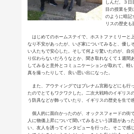
しんだ。３日
目の授業を受
のように暗記
リスの歴史も
はじめてのホームステイで、ホストファミリーと上
なり不安があったが、いざ家についてみると、優し
い人たちで安心した。そして何より驚いたのが、自
り伝わらないだろうなとか、聞き取れなくて１週間
してみると意外とコミュニケーションが取れて、軽
真を撮ったりして、良い思い出になった。
また、アウティングではブレナム宮殿などにも行っ
たのでとてもワクワクした。二次大戦時のイギリス
う防具などが飾っていたり、イギリスの歴史を生で
個人的に面白かったのが、オックスフォードの街で
人に物価上昇について聞いてみるという課題があっ
い、友人を誘ってインタビューを行った。そこで感