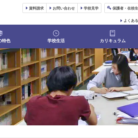
資料
請求
お問い合わせ
学校
見学
保護者
・在校
よくあ
の特色
学校生活
カリキュラム