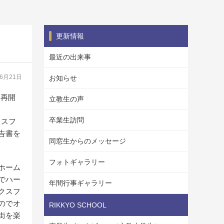
更新情報
最近の出来事
06月21日
お知らせ
を再開
立教生の声
卒業生訪問
クスフ
告書を
同窓生からのメッセージ
フォトギャラリー
ホーム
でハー
年間行事ギャラリー
クスフ
のでオ
RIKKYO SCHOOL
街を楽