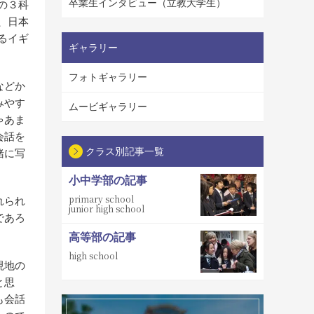
卒業生インタビュー（立教大学生）
の３科
、日本
るイギ
ギャラリー
フォトギャラリー
などか
みやす
ムービギャラリー
ゃあま
会話を
クラス別記事一覧
緒に写
小中学部の記事
primary school
れられ
junior high school
であろ
高等部の記事
high school
現地の
と思
も会話