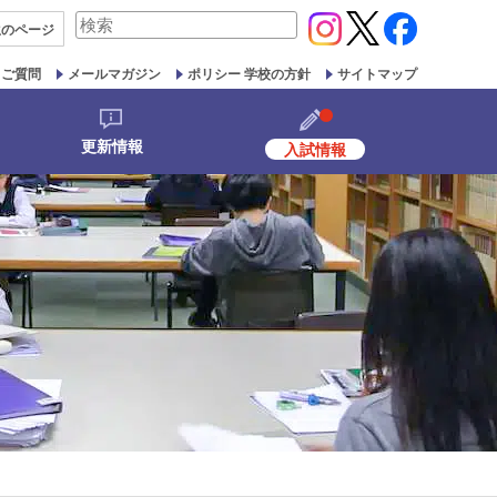
検
生の
ページ
索
対
るご質問
メールマガジン
ポリシー 学校の方針
サイトマップ
象:
更新情報
入試情報