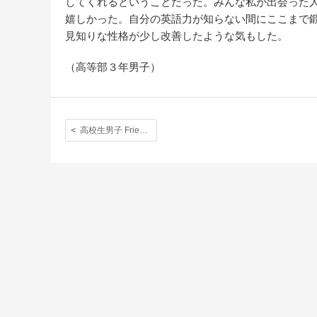
してくれるということだった。みんな私が出会った
嬉しかった。自分の英語力が知らない間にここまで
見知りな性格が少し改善したような気もした。
（高等部３年男子）
高校生男子 Friendly Relay Match with Christ’s Hospital