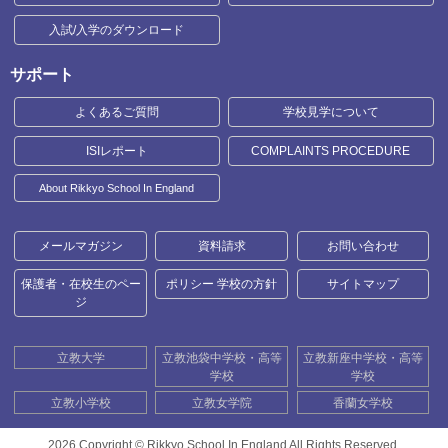
入試/入学のダウンロード
サポート
よくあるご質問
学校見学について
ISIレポート
COMPLAINTS PROCEDURE
About Rikkyo School In England
メールマガジン
資料請求
お問い合わせ
保護者・在校生のペー
ポリシー 学校の方針
サイトマップ
ジ
立教大学
立教池袋中学校・高等
立教新座中学校・高等
学校
学校
立教小学校
立教女学院
香蘭女学校
2026 Copyright ©
Rikkyo School In England All Rights Reserved.