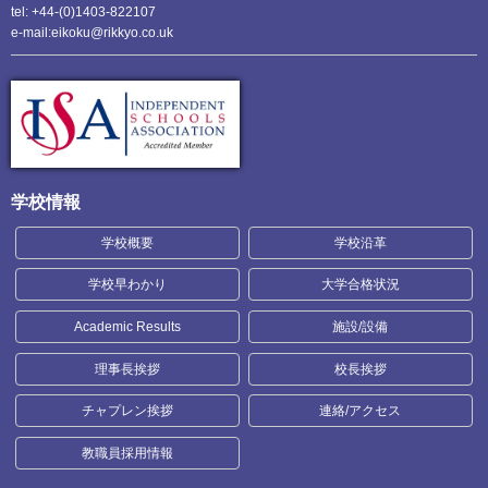
tel: +44-(0)1403-822107
e-mail:eikoku@rikkyo.co.uk
学校情報
学校概要
学校沿革
学校早わかり
大学合格状況
Academic Results
施設/設備
理事長挨拶
校長挨拶
チャプレン挨拶
連絡/アクセス
教職員採用情報