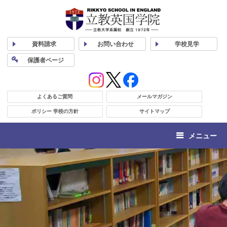
資料
請求
お問い合わせ
学校
見学
保護者
ページ
よくあるご質問
メールマガジン
ポリシー 学校の方針
サイトマップ
メニュー