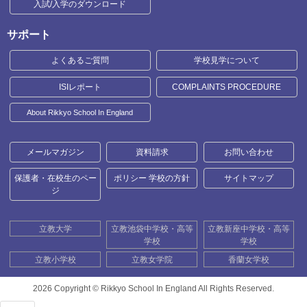
入試/入学のダウンロード
サポート
よくあるご質問
学校見学について
ISIレポート
COMPLAINTS PROCEDURE
About Rikkyo School In England
メールマガジン
資料請求
お問い合わせ
保護者・在校生のペー
ポリシー 学校の方針
サイトマップ
ジ
立教大学
立教池袋中学校・高等
立教新座中学校・高等
学校
学校
立教小学校
立教女学院
香蘭女学校
2026 Copyright ©
Rikkyo School In England All Rights Reserved.