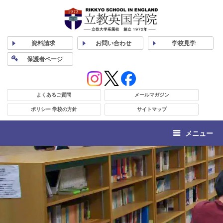
資料
請求
お問い合わせ
学校
見学
保護者
ページ
よくあるご質問
メールマガジン
ポリシー 学校の方針
サイトマップ
メニュー