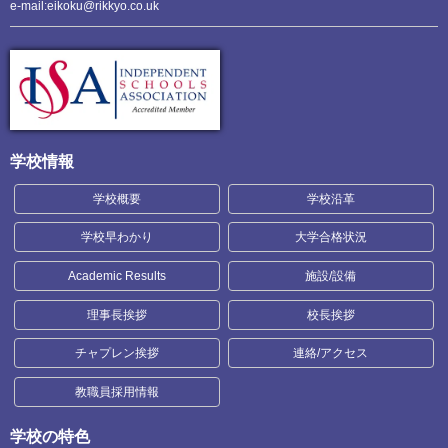
e-mail:eikoku@rikkyo.co.uk
学校情報
学校概要
学校沿革
学校早わかり
大学合格状況
Academic Results
施設/設備
理事長挨拶
校長挨拶
チャプレン挨拶
連絡/アクセス
教職員採用情報
学校の特色