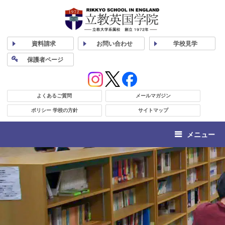
資料
請求
お問い合わせ
学校
見学
保護者
ページ
よくあるご質問
メールマガジン
ポリシー 学校の方針
サイトマップ
メニュー