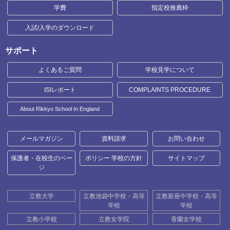
学費
指定校推薦枠
入試/入学のダウンロード
サポート
よくあるご質問
学校見学について
ISIレポート
COMPLAINTS PROCEDURE
About Rikkyo School In England
メールマガジン
資料請求
お問い合わせ
保護者・在校生のペー
ポリシー 学校の方針
サイトマップ
ジ
立教大学
立教池袋中学校・高等
立教新座中学校・高等
学校
学校
立教小学校
立教女学院
香蘭女学校