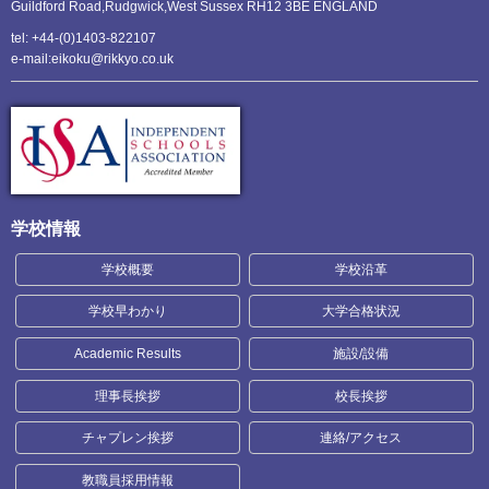
Guildford Road,Rudgwick,
West Sussex RH12 3BE ENGLAND
tel: +44-(0)1403-822107
e-mail:eikoku@rikkyo.co.uk
学校情報
学校概要
学校沿革
学校早わかり
大学合格状況
Academic Results
施設/設備
理事長挨拶
校長挨拶
チャプレン挨拶
連絡/アクセス
教職員採用情報