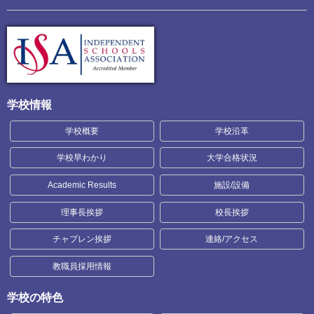
学校情報
学校概要
学校沿革
学校早わかり
大学合格状況
Academic Results
施設/設備
理事長挨拶
校長挨拶
チャプレン挨拶
連絡/アクセス
教職員採用情報
学校の特色