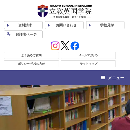
資料
請求
お問い合わせ
学校
見学
保護者
ページ
よくあるご質問
メールマガジン
ポリシー 学校の方針
サイトマップ
メニュー