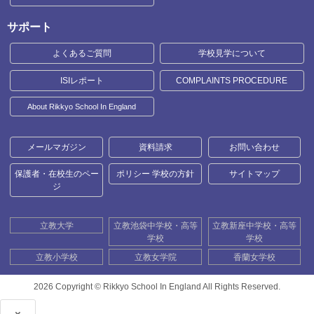
サポート
よくあるご質問
学校見学について
ISIレポート
COMPLAINTS PROCEDURE
About Rikkyo School In England
メールマガジン
資料請求
お問い合わせ
保護者・在校生のペー
ポリシー 学校の方針
サイトマップ
ジ
立教大学
立教池袋中学校・高等
立教新座中学校・高等
学校
学校
立教小学校
立教女学院
香蘭女学校
2026 Copyright ©
Rikkyo School In England All Rights Reserved.
×