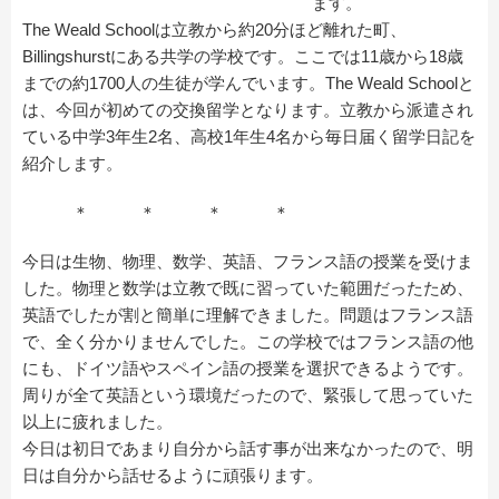
ます。
The Weald Schoolは立教から約20分ほど離れた町、
Billingshurstにある共学の学校です。ここでは11歳から18歳
までの約1700人の生徒が学んでいます。The Weald Schoolと
は、今回が初めての交換留学となります。立教から派遣され
ている中学3年生2名、高校1年生4名から毎日届く留学日記を
紹介します。
＊ ＊ ＊ ＊
今日は生物、物理、数学、英語、フランス語の授業を受けま
した。物理と数学は立教で既に習っていた範囲だったため、
英語でしたが割と簡単に理解できました。問題はフランス語
で、全く分かりませんでした。この学校ではフランス語の他
にも、ドイツ語やスペイン語の授業を選択できるようです。
周りが全て英語という環境だったので、緊張して思っていた
以上に疲れました。
今日は初日であまり自分から話す事が出来なかったので、明
日は自分から話せるように頑張ります。