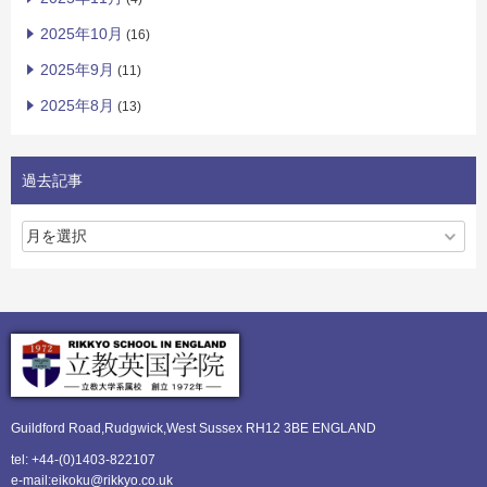
2025年10月
(16)
2025年9月
(11)
2025年8月
(13)
過去記事
Guildford Road,Rudgwick,
West Sussex RH12 3BE ENGLAND
tel: +44-(0)1403-822107
e-mail:eikoku@rikkyo.co.uk