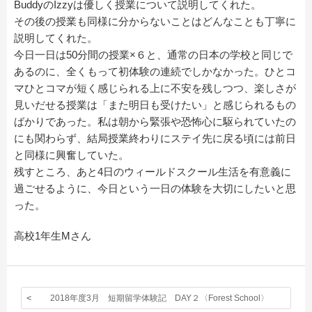
BuddyのIzzyは優しく授業について説明してくれた。
その後の授業も同様に分からないことはどんなことも丁寧に
説明してくれた。
今日一日は50分間の授業×６と、通常の日本の学校と同じで
あるのに、全くもって初体験の連続でしかなかった。ひとコ
マひとコマが短く感じられる上に不安を残しつつ、楽しさが
見いだせる授業は「また明日も受けたい」と感じられるもの
ばかりであった。私は朝から緊張や恐怖心に駆られていたの
にも関わらず、結局授業終わりにステイ先に戻る頃には前日
と同様に興奮していた。
残すところ、あと4日のウィールドスクール生活を有意義に
過ごせるように、今日という一日の体験を大切にしたいと思
った。
高校1年生Mさん
2018年度3月 短期留学体験記 DAY２〈Forest School〉