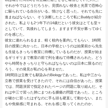
それが今ではどうだろうか。見慣れない校舎と光景で恐怖心
に駆られている自分がいる。情けなく思った。それでも先に
進まねばならない。そう決断したところで私にBuddyが紹介
された。私よりも2つ年下の14歳だという彼女はとても堂々
としていて、気後れしてしまう。ますます不安が募ってゆく
のを感じた。
彼女に連れられるまま、軽く校内を案内してもらい、1時間
目の授業に向かった。日本の学校というのは始業前から先生
も生徒もきっちり教室に待機しているものだが、授業が始ま
るギリギリまで教室の前で列を連ねて待機されられた。どう
やら時間をきっちりと守らればならないのは日本に限るのだ
ろう。その発見が私の心を和ませた。
1時間目は立教でも馴染みのBiologyであった。私は中三から
立教で授業を受けてきたので、それには自信があった。授業
では、問題演習で指定されたページの問題に取り組んだ。そ
れは中三で習った肺にまつわる腫瘍の問題であった。ところ
が確かに習ったはずなのに手も頭も硬直して動かない。また
もや焦燥感に苛まれる。それを感じ取ってくれたのか、