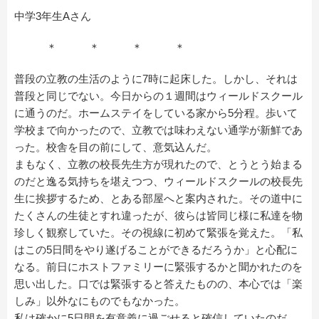
中学3年生Aさん
＊ ＊ ＊ ＊
普段の立教の生活のように7時に起床した。しかし、それは
普段と同じでない。今日からの１週間はウィールドスクール
に通うのだ。ホームステイをしている家から5分程。歩いて
学校まで向かったので、立教では味わえない通学が新鮮であ
った。校舎を目の前にして、意気込んだ。
まもなく、立教の校長先生方が現れたので、とうとう始まる
のだと逸る気持ちを堪えつつ、ウィールドスクールの校長先
生に挨拶するため、とある部屋へと案内された。その道中に
たくさんの生徒とすれ違ったが、彼らは皆同じ様に私達を物
珍しく観察していた。その視線に初めて緊張を覚えた。「私
はこの5日間をやり遂げることができるだろうか」と心配に
なる。前日にホストファミリーに緊張するかと聞かれたのを
思い出した。口では緊張すると答えたものの、本心では「楽
しみ」以外なにものでもなかった。
私は確かに5日間を有意義に過ごせると確信していたのだ。