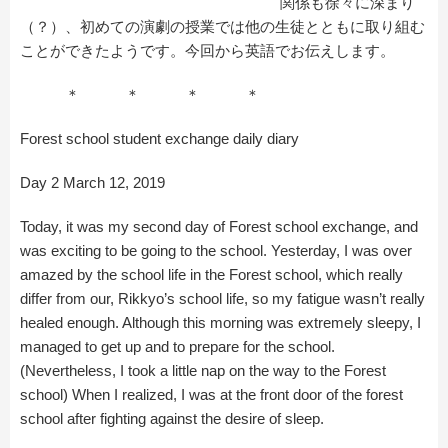
関係も徐々に深まり
（？）、初めての演劇の授業では他の生徒とともに取り組む
ことができたようです。今回から英語でお伝えします。
＊ ＊ ＊ ＊
Forest school student exchange daily diary
Day 2 March 12, 2019
Today, it was my second day of Forest school exchange, and
was exciting to be going to the school. Yesterday, I was over
amazed by the school life in the Forest school, which really
differ from our, Rikkyo’s school life, so my fatigue wasn’t really
healed enough. Although this morning was extremely sleepy, I
managed to get up and to prepare for the school.
(Nevertheless, I took a little nap on the way to the Forest
school) When I realized, I was at the front door of the forest
school after fighting against the desire of sleep.