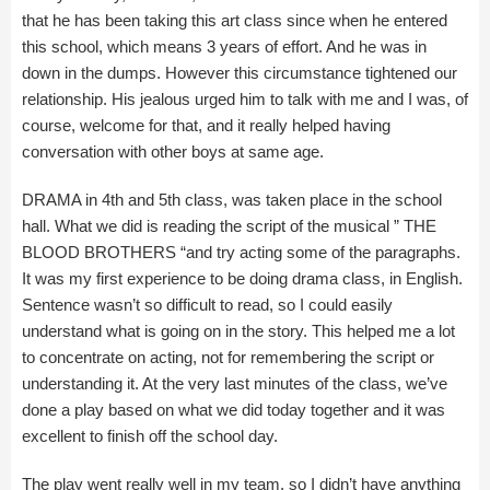
that he has been taking this art class since when he entered
this school, which means 3 years of effort. And he was in
down in the dumps. However this circumstance tightened our
relationship. His jealous urged him to talk with me and I was, of
course, welcome for that, and it really helped having
conversation with other boys at same age.
DRAMA in 4th and 5th class, was taken place in the school
hall. What we did is reading the script of the musical ” THE
BLOOD BROTHERS “and try acting some of the paragraphs.
It was my first experience to be doing drama class, in English.
Sentence wasn’t so difficult to read, so I could easily
understand what is going on in the story. This helped me a lot
to concentrate on acting, not for remembering the script or
understanding it. At the very last minutes of the class, we’ve
done a play based on what we did today together and it was
excellent to finish off the school day.
The play went really well in my team, so I didn’t have anything