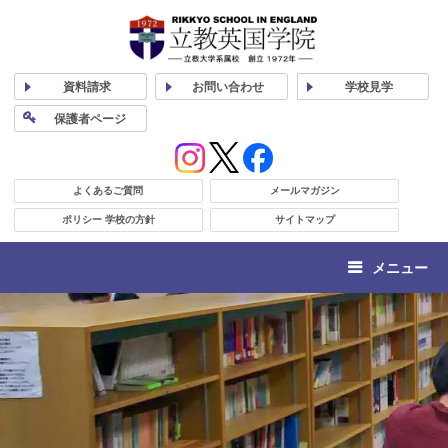
資料
請求
お問い合わせ
学校
見学
保護者
ページ
よくあるご質問
メールマガジン
ポリシー 学校の方針
サイトマップ
メニュー