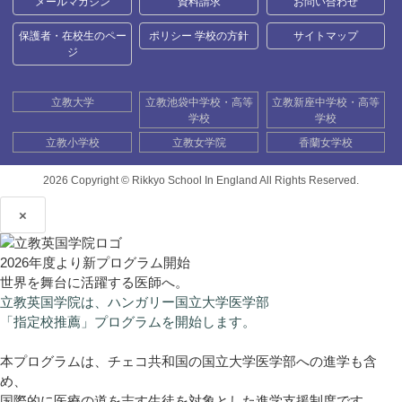
メールマガジン
資料請求
お問い合わせ
保護者・在校生のペー
ポリシー 学校の方針
サイトマップ
ジ
立教大学
立教池袋中学校・高等
立教新座中学校・高等
学校
学校
立教小学校
立教女学院
香蘭女学校
2026 Copyright ©
Rikkyo School In England All Rights Reserved.
×
2026年度より新プログラム開始
世界を舞台に活躍する医師へ。
立教英国学院は、ハンガリー国立大学医学部
「指定校推薦」プログラムを開始します。
本プログラムは、チェコ共和国の国立大学医学部への進学も含
め、
国際的に医療の道を志す生徒を対象とした進学支援制度です。