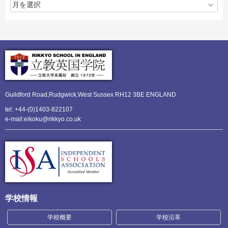
Guildford Road,Rudgwick,
West Sussex RH12 3BE ENGLAND
tel: +44-(0)1403-822107
e-mail:eikoku@rikkyo.co.uk
学校情報
学校概要
学校沿革