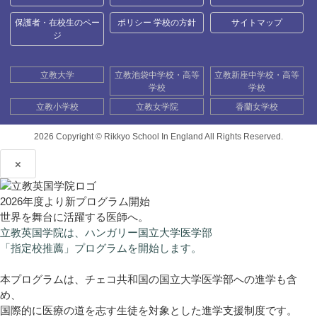
保護者・在校生のペー
ポリシー 学校の方針
サイトマップ
ジ
立教大学
立教池袋中学校・高等
立教新座中学校・高等
学校
学校
立教小学校
立教女学院
香蘭女学校
2026 Copyright ©
Rikkyo School In England All Rights Reserved.
×
2026年度より新プログラム開始
世界を舞台に活躍する医師へ。
立教英国学院は、ハンガリー国立大学医学部
「指定校推薦」プログラムを開始します。
本プログラムは、チェコ共和国の国立大学医学部への進学も含
め、
国際的に医療の道を志す生徒を対象とした進学支援制度です。