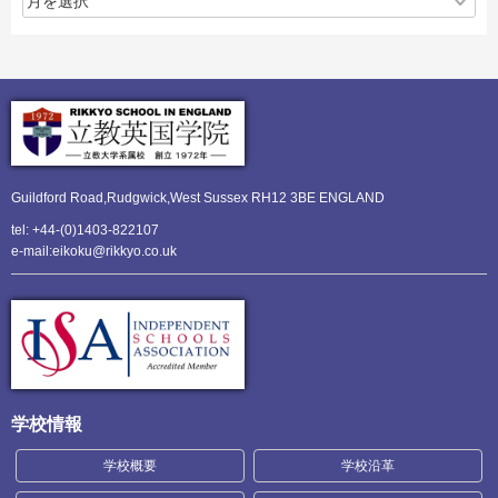
Guildford Road,Rudgwick,
West Sussex RH12 3BE ENGLAND
tel: +44-(0)1403-822107
e-mail:eikoku@rikkyo.co.uk
学校情報
学校概要
学校沿革