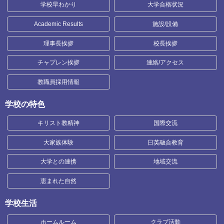
学校早わかり
大学合格状況
Academic Results
施設/設備
理事長挨拶
校長挨拶
チャプレン挨拶
連絡/アクセス
教職員採用情報
学校の特色
キリスト教精神
国際交流
大家族体験
日英融合教育
大学との連携
地域交流
恵まれた自然
学校生活
ホームルーム
クラブ活動