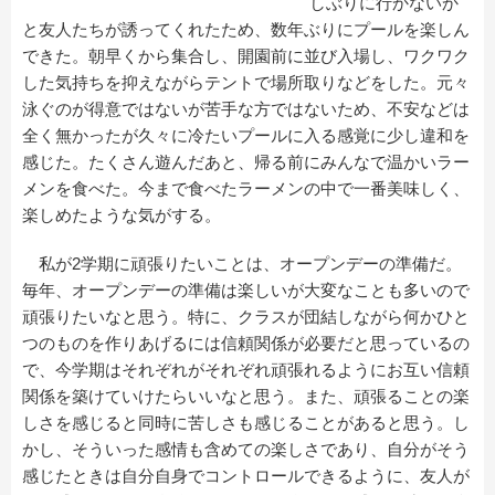
しぶりに行かないか
と友人たちが誘ってくれたため、数年ぶりにプールを楽しん
できた。朝早くから集合し、開園前に並び入場し、ワクワク
した気持ちを抑えながらテントで場所取りなどをした。元々
泳ぐのが得意ではないが苦手な方ではないため、不安などは
全く無かったが久々に冷たいプールに入る感覚に少し違和を
感じた。たくさん遊んだあと、帰る前にみんなで温かいラー
メンを食べた。今まで食べたラーメンの中で一番美味しく、
楽しめたような気がする。
私が2学期に頑張りたいことは、オープンデーの準備だ。
毎年、オープンデーの準備は楽しいが大変なことも多いので
頑張りたいなと思う。特に、クラスが団結しながら何かひと
つのものを作りあげるには信頼関係が必要だと思っているの
で、今学期はそれぞれがそれぞれ頑張れるようにお互い信頼
関係を築けていけたらいいなと思う。また、頑張ることの楽
しさを感じると同時に苦しさも感じることがあると思う。し
かし、そういった感情も含めての楽しさであり、自分がそう
感じたときは自分自身でコントロールできるように、友人が