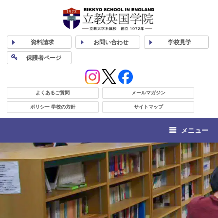
資料
請求
お問い合わせ
学校
見学
保護者
ページ
よくあるご質問
メールマガジン
ポリシー 学校の方針
サイトマップ
メニュー