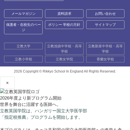
メールマガジン
資料請求
お問い合わせ
保護者・在校生のペー
ポリシー 学校の方針
サイトマップ
ジ
立教大学
立教池袋中学校・高等
立教新座中学校・高等
学校
学校
立教小学校
立教女学院
香蘭女学校
2026 Copyright ©
Rikkyo School In England All Rights Reserved.
×
2026年度より新プログラム開始
世界を舞台に活躍する医師へ。
立教英国学院は、ハンガリー国立大学医学部
「指定校推薦」プログラムを開始します。
本プログラムは、チェコ共和国の国立大学医学部への進学も含