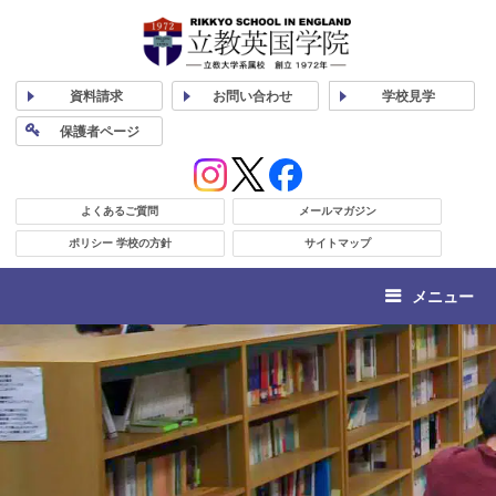
資料
請求
お問い合わせ
学校
見学
保護者
ページ
よくあるご質問
メールマガジン
ポリシー 学校の方針
サイトマップ
メニュー