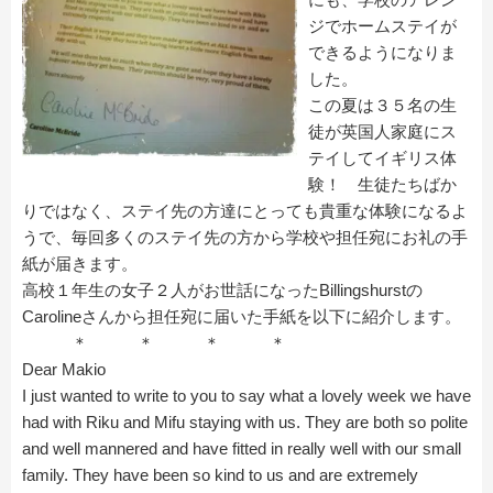
ジでホームステイが
できるようになりま
した。
この夏は３５名の生
徒が英国人家庭にス
テイしてイギリス体
験！ 生徒たちばか
りではなく、ステイ先の方達にとっても貴重な体験になるよ
うで、毎回多くのステイ先の方から学校や担任宛にお礼の手
紙が届きます。
高校１年生の女子２人がお世話になったBillingshurstの
Carolineさんから担任宛に届いた手紙を以下に紹介します。
＊ ＊ ＊ ＊
Dear Makio
I just wanted to write to you to say what a lovely week we have
had with Riku and Mifu staying with us. They are both so polite
and well mannered and have fitted in really well with our small
family. They have been so kind to us and are extremely