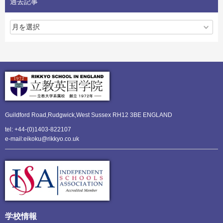
過去記事
Guildford Road,Rudgwick,
West Sussex RH12 3BE ENGLAND
tel: +44-(0)1403-822107
e-mail:eikoku@rikkyo.co.uk
学校情報