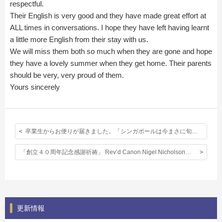
respectful.
Their English is very good and they have made great effort at
ALL times in conversations. I hope they have left having learnt
a little more English from their stay with us.
We will miss them both so much when they are gone and hope
they have a lovely summer when they get home. Their parents
should be very, very proud of them.
Yours sincerely
卒業生からお便りが届きました。「シンガポールは今まさに旬の場所。」在シンガポール立教英国学院同窓会！
「創立４０周年記念感謝祈祷」 Rev’d Canon Nigel Nicholson（地元の町クランレーの教会牧師）
更新情報