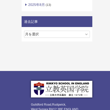
2025年8月
(13)
過去記事
Guildford Road,Rudgwick,
West Sussex RH12 3BE ENGLAND