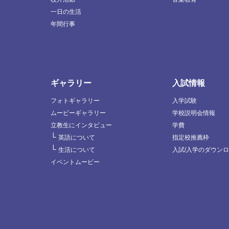
一日の生活
年間行事
ギャラリー
入試情報
フォトギャラリー
入学試験
ムービーギャラリー
学校説明会情報
立教生にインタビュー
学費
└
英語について
指定校推薦枠
└
生活について
入試/入学のダウン
イベントムービー