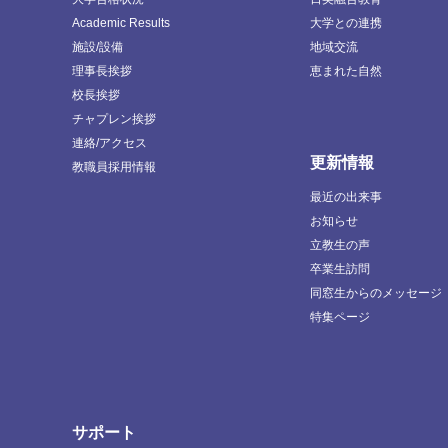
Academic Results
大学との連携
施設/設備
地域交流
理事長挨拶
恵まれた自然
校長挨拶
チャプレン挨拶
連絡/アクセス
更新情報
教職員採用情報
最近の出来事
お知らせ
立教生の声
卒業生訪問
同窓生からのメッセージ
特集ページ
サポート