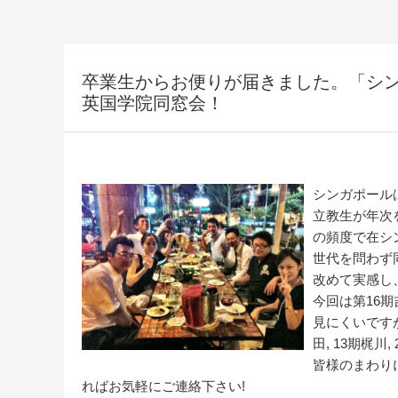
卒業生からお便りが届きました。「シ
英国学院同窓会！
シンガポール
立教生が年次
の頻度で在シ
世代を問わず
改めて実感し
今回は第16
見にくいですが右
田, 13期梶
皆様のまわり
ればお気軽にご連絡下さい!