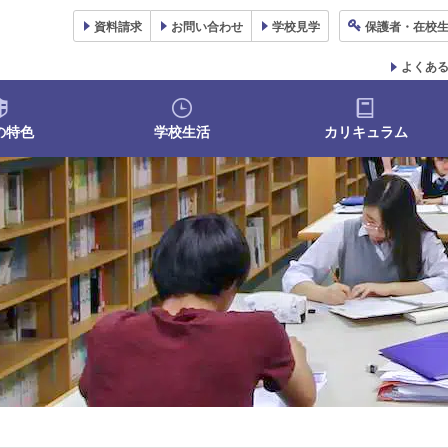
資料
請求
お問い合わせ
学校
見学
保護者
・在校
よくあ
の特色
学校生活
カリキュラム