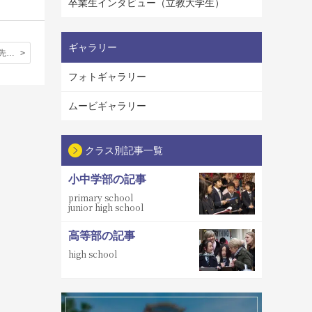
卒業生インタビュー（立教大学生）
ギャラリー
ホームステイ先から届いた手紙：”They are both so polite and well mannered and have fitted in really well with our small family….”
フォトギャラリー
ムービギャラリー
クラス別記事一覧
小中学部の記事
primary school
junior high school
高等部の記事
high school