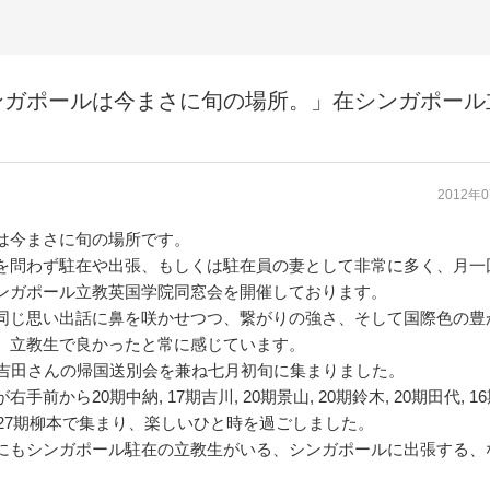
ンガポールは今まさに旬の場所。」在シンガポール
2012年
は今まさに旬の場所です。
を問わず駐在や出張、もしくは駐在員の妻として非常に多く、月一
ンガポール立教英国学院同窓会を開催しております。
同じ思い出話に鼻を咲かせつつ、繋がりの強さ、そして国際色の豊
、立教生で良かったと常に感じています。
期吉田さんの帰国送別会を兼ね七月初旬に集まりました。
手前から20期中納, 17期吉川, 20期景山, 20期鈴木, 20期田代, 1
川, 27期柳本で集まり、楽しいひと時を過ごしました。
にもシンガポール駐在の立教生がいる、シンガポールに出張する、