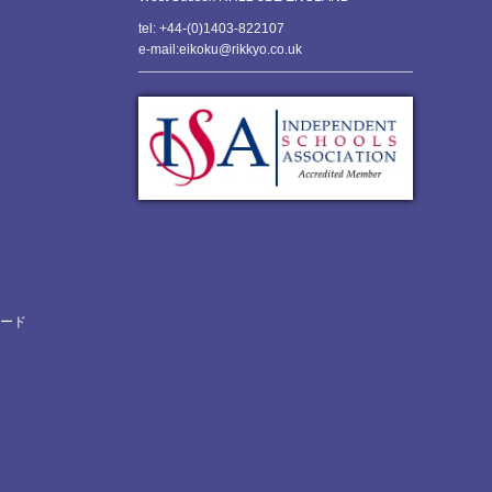
tel: +44-(0)1403-822107
e-mail:eikoku@rikkyo.co.uk
ロード