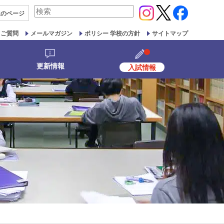
検
生の
ページ
索
対
るご質問
メールマガジン
ポリシー 学校の方針
サイトマップ
象:
更新情報
入試情報