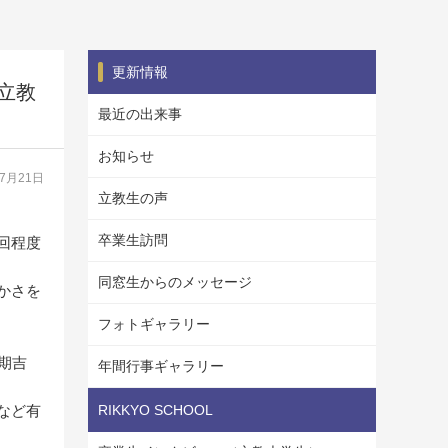
更新情報
立教
最近の出来事
お知らせ
07月21日
立教生の声
卒業生訪問
回程度
同窓生からのメッセージ
かさを
フォトギャラリー
6期吉
年間行事ギャラリー
など有
RIKKYO SCHOOL