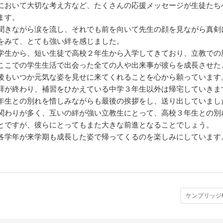
において大切な考え方など、たくさんの応援メッセージが生徒たち
ます。
聞きながら涙を流し、それでも前を向いて先生の顔を見ながら真剣
をみて、とても強い絆を感じました。
学生から、短い生徒で高校２年生から入学してきており、立教での
ここでの学生生活で出会った全ての人や出来事が彼らを成長させた
後もいつか元気な姿を見せに来てくれることを心から願っています
拝が終わり、補習をひかえている中学３年生以外は帰宅していきま
年生との別れを惜しみながらも最後の挨拶をし、送り出していまし
関わりが多く、互いの絆が強い立教生にとって、高校３年生との別
とですが、彼らにとってもまた大きな前進となることでしょう。
各学年が来学期も成長した姿で帰ってくるのを楽しみにしています