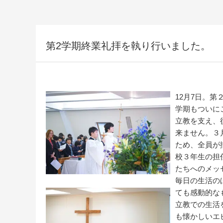
第2学期終業礼拝を執り行いました。
12月7日。
学期もついに
立教を支え、
来ません。３
ため、全員が
校３年生の担
たちへのメッ
毎日の生活の
ても感動的な
立教での生活
も懐かしいエ