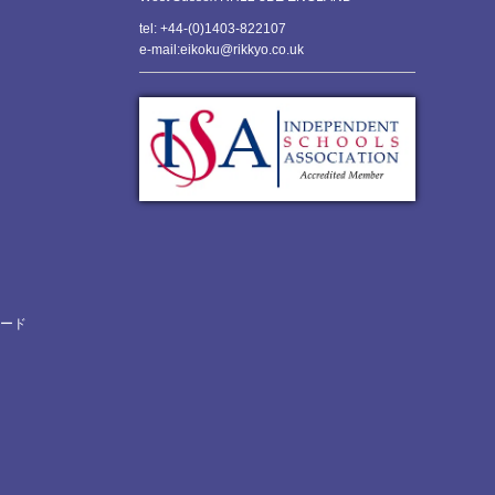
tel: +44-(0)1403-822107
e-mail:eikoku@rikkyo.co.uk
ロード