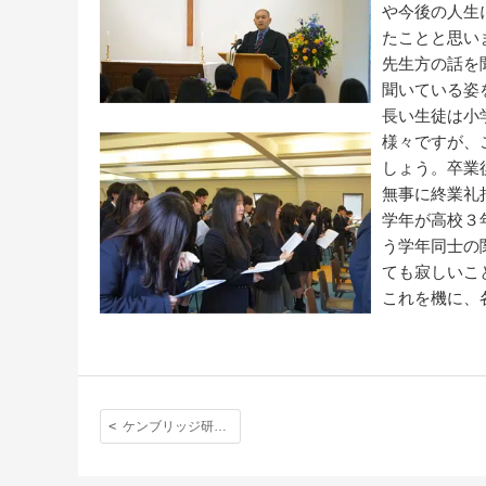
や今後の人生
たことと思い
先生方の話を
聞いている姿
長い生徒は小
様々ですが、
しょう。卒業
無事に終業礼
学年が高校３
う学年同士の
ても寂しいこ
これを機に、
ケンブリッジ研修第３日目