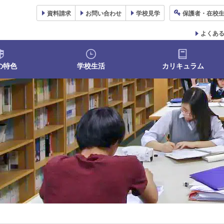
資料
請求
お問い合わせ
学校
見学
保護者
・在校
よくあ
の特色
学校生活
カリキュラム