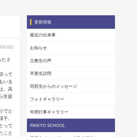
更新情報
最近の出来事
12月13日
お知らせ
った２
立教生の声
卒業生訪問
戻って
もいる
同窓生からのメッセージ
は、高
ら生徒
フォトギャラリー
りでと
年間行事ギャラリー
様子、
とって
RIKKYO SCHOOL
たこと