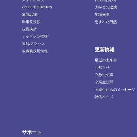
Academic Results
大学との連携
施設/設備
地域交流
理事長挨拶
恵まれた自然
校長挨拶
チャプレン挨拶
連絡/アクセス
更新情報
教職員採用情報
最近の出来事
お知らせ
立教生の声
卒業生訪問
同窓生からのメッセージ
特集ページ
サポート