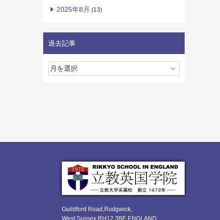
2025年8月
(13)
過去記事
Guildford Road,Rudgwick,
West Sussex RH12 3BE ENGLAND