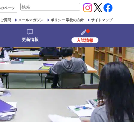
検
生の
ページ
索
対
るご質問
メールマガジン
ポリシー 学校の方針
サイトマップ
象:
更新情報
入試情報