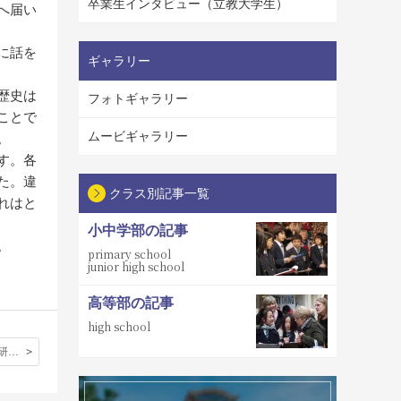
卒業生インタビュー（立教大学生）
へ届い
に話を
ギャラリー
歴史は
フォトギャラリー
ことで
ムービギャラリー
。
す。各
た。違
クラス別記事一覧
れはと
小中学部の記事
。
primary school
junior high school
高等部の記事
high school
ケンブリッジ研修 第３日目ジャーナル