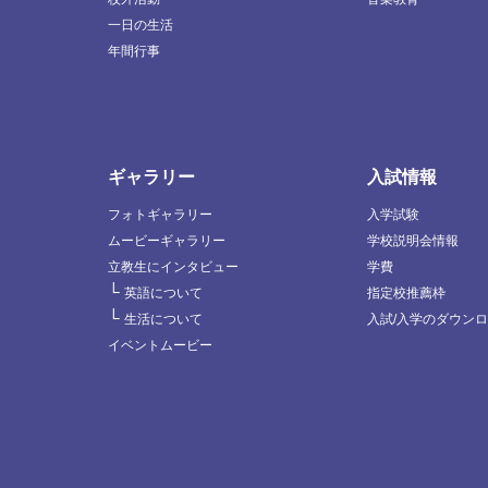
一日の生活
年間行事
ギャラリー
入試情報
フォトギャラリー
入学試験
ムービーギャラリー
学校説明会情報
立教生にインタビュー
学費
└
英語について
指定校推薦枠
└
生活について
入試/入学のダウン
イベントムービー