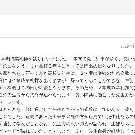
2019年
第２学期終業礼拝を執り行いました。１年間で最も行事が多く、長か
この日を迎え、また高校３年生にとっては門出の日となりました。
後輩たちを見守ってきた高校３年生は、３学期は受験のため立教に
月には卒業終業礼拝がありますが、帰ってくることができない生徒
揃う機会はこの日が最後となります。そのため、２学期終業礼拝で
任の先生方から式辞が述べられます。長い間共に過ごした先生方か
セージです。
ほとんどを一緒に過ごした先生たちからの式辞は、笑いあり、涙あ
ものでした。過去にあった出来事や先生方から見ていた生徒たちの
を通して学んだことなど、先生方の思いの丈が語られ、生徒たちに
ピソードが溢れていたことでしょう。また、先生自身が経験してき