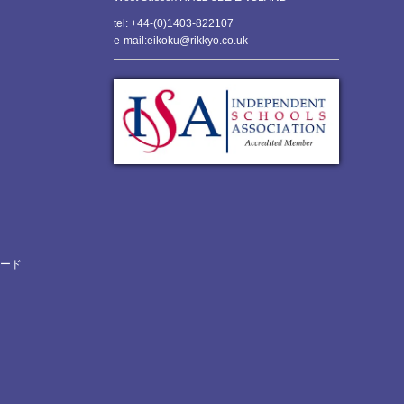
tel: +44-(0)1403-822107
e-mail:eikoku@rikkyo.co.uk
ロード