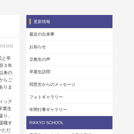
更新情報
最近の出来事
03月10日
お知らせ
式と卒
立教生の声
部３年
卒業生訪問
以来の
からご
同窓生からのメッセージ
ありま
フォトギャラリー
ィック
卒業生
年間行事ギャラリー
返り、
退職す
RIKKYO SCHOOL
いただ