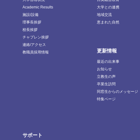
Academic Results
大学との連携
施設/設備
地域交流
理事長挨拶
恵まれた自然
校長挨拶
チャプレン挨拶
連絡/アクセス
更新情報
教職員採用情報
最近の出来事
お知らせ
立教生の声
卒業生訪問
同窓生からのメッセージ
特集ページ
サポート