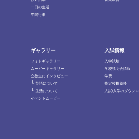
一日の生活
年間行事
ギャラリー
入試情報
フォトギャラリー
入学試験
ムービーギャラリー
学校説明会情報
立教生にインタビュー
学費
└
英語について
指定校推薦枠
└
生活について
入試/入学のダウン
イベントムービー