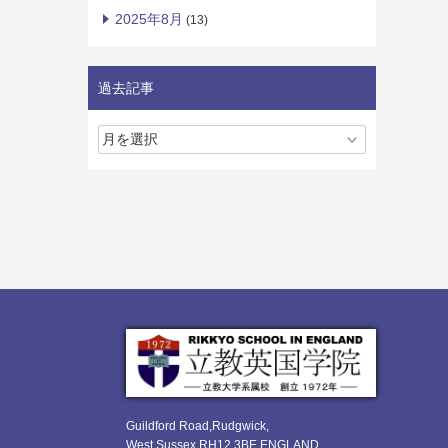
2025年8月
(13)
過去記事
Guildford Road,Rudgwick,
West Sussex RH12 3BE ENGLAND