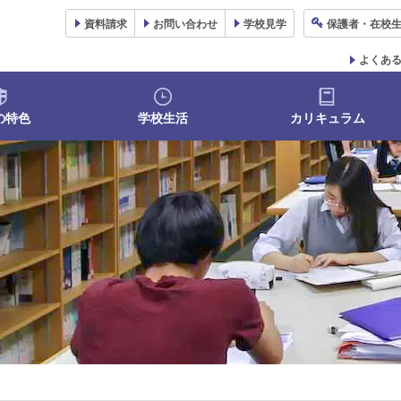
資料
請求
お問い合わせ
学校
見学
保護者
・在校
よくあ
の特色
学校生活
カリキュラム