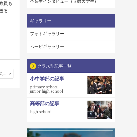
卒業生インタビュー（立教大学生）
教員も
送る
。
ギャラリー
フォトギャラリー
ムービギャラリー
クラス別記事一覧
「東日本大震災を覚えて」
小中学部の記事
primary school
junior high school
高等部の記事
high school