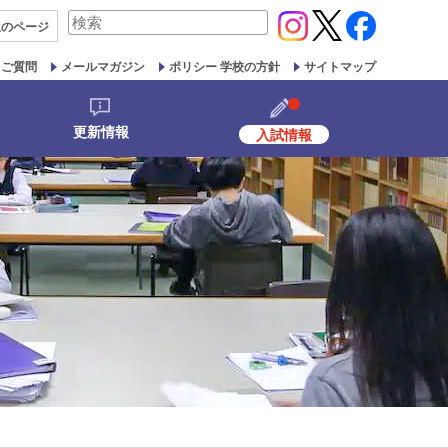
検
生の
ページ
索
対
るご質問
メールマガジン
ポリシー 学校の方針
サイトマップ
象:
更新情報
入試情報