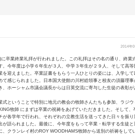
2014年
)に卒業終業礼拝が行われました。この礼拝はその名の通り、終業
す。今年度は小学６年生が３人、中学３年生が２９人、そして高等
業を迎えました。卒業証書をもらう一人ひとりの姿には、入学して
めて感じられました。日本国大使館の川村総領事と校友の須藤理事
き、ホーシャム市議会議長からは日英交流に寄与した生徒の表彰が
式ということで特別に地元の教会の牧師さんたちも参加、ラジウ
N KING牧師 にまずは卒業の祝祷をあげていただきました。そして、
チが各学年で行われ、それぞれの立教生活を送ってきた日々を振り
出が語られました。最後に、今年度をもって卒業・転学する生徒と
に、クランレイ村のROY WOODHAMS牧師から送別の祈祷をして