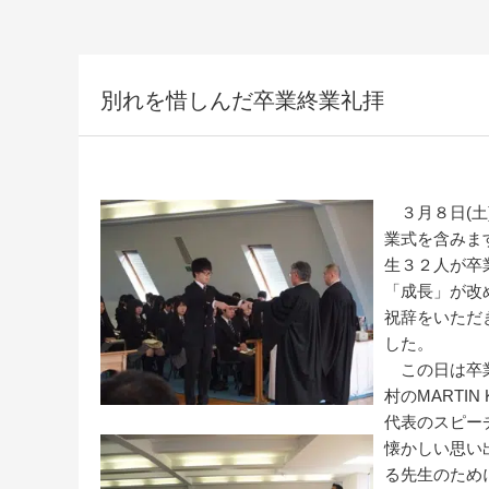
別れを惜しんだ卒業終業礼拝
３月８日(土
業式を含みま
生３２人が卒
「成長」が改
祝辞をいただ
した。
この日は卒業
村のMARTI
代表のスピー
懐かしい思い
る先生のため