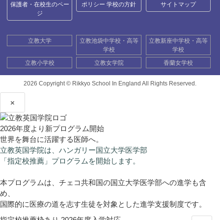
保護者・在校生のペー
ポリシー 学校の方針
サイトマップ
ジ
立教大学
立教池袋中学校・高等
立教新座中学校・高等
学校
学校
立教小学校
立教女学院
香蘭女学校
2026 Copyright ©
Rikkyo School In England All Rights Reserved.
×
2026年度より新プログラム開始
世界を舞台に活躍する医師へ。
立教英国学院は、ハンガリー国立大学医学部
「指定校推薦」プログラムを開始します。
本プログラムは、チェコ共和国の国立大学医学部への進学も含
め、
国際的に医療の道を志す生徒を対象とした進学支援制度です。
指定校推薦枠あり
2026年度入学対応