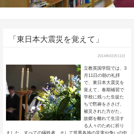
「東日本大震災を覚えて」
2014年03月11日
立教英国学院では、3
月11日の朝の礼拝
で、東日本大震災を
覚えて、春期補習で
学校に残った生徒た
ちで黙祷をささげ、
被災された方がた、
故郷を離れて生活す
る人々のために祈り
ました。すべての犠牲者、そして世界各地の災害や争いの中