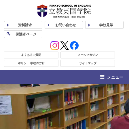
資料
請求
お問い合わせ
学校
見学
保護者
ページ
よくあるご質問
メールマガジン
ポリシー 学校の方針
サイトマップ
メニュー