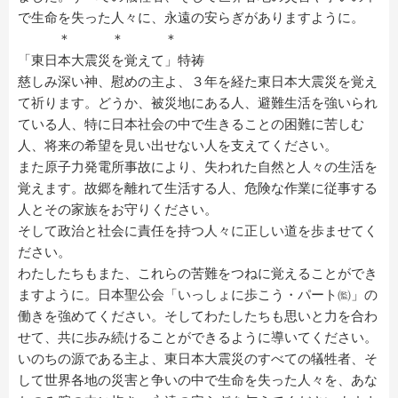
で生命を失った人々に、永遠の安らぎがありますように。
＊ ＊ ＊
「東日本大震災を覚えて」特祷
慈しみ深い神、慰めの主よ、３年を経た東日本大震災を覚え
て祈ります。どうか、被災地にある人、避難生活を強いられ
ている人、特に日本社会の中で生きることの困難に苦しむ
人、将来の希望を見い出せない人を支えてください。
また原子力発電所事故により、失われた自然と人々の生活を
覚えます。故郷を離れて生活する人、危険な作業に従事する
人とその家族をお守りください。
そして政治と社会に責任を持つ人々に正しい道を歩ませてく
ださい。
わたしたちもまた、これらの苦難をつねに覚えることができ
ますように。日本聖公会「いっしょに歩こう・パート㈼」の
働きを強めてください。そしてわたしたちも思いと力を合わ
せて、共に歩み続けることができるように導いてください。
いのちの源である主よ、東日本大震災のすべての犠牲者、そ
して世界各地の災害と争いの中で生命を失った人々を、あな