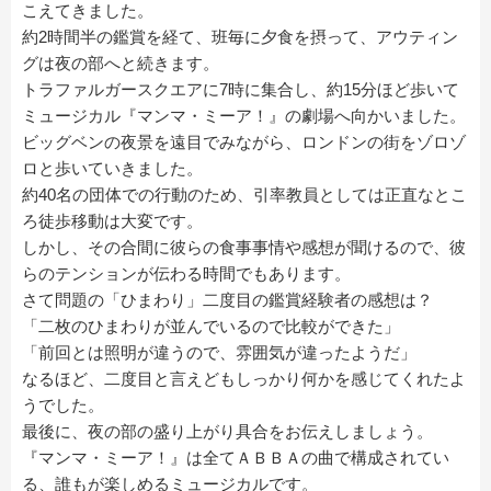
こえてきました。
約2時間半の鑑賞を経て、班毎に夕食を摂って、アウティン
グは夜の部へと続きます。
トラファルガースクエアに7時に集合し、約15分ほど歩いて
ミュージカル『マンマ・ミーア！』の劇場へ向かいました。
ビッグベンの夜景を遠目でみながら、ロンドンの街をゾロゾ
ロと歩いていきました。
約40名の団体での行動のため、引率教員としては正直なとこ
ろ徒歩移動は大変です。
しかし、その合間に彼らの食事事情や感想が聞けるので、彼
らのテンションが伝わる時間でもあります。
さて問題の「ひまわり」二度目の鑑賞経験者の感想は？
「二枚のひまわりが並んでいるので比較ができた」
「前回とは照明が違うので、雰囲気が違ったようだ」
なるほど、二度目と言えどもしっかり何かを感じてくれたよ
うでした。
最後に、夜の部の盛り上がり具合をお伝えしましょう。
『マンマ・ミーア！』は全てＡＢＢＡの曲で構成されてい
る、誰もが楽しめるミュージカルです。