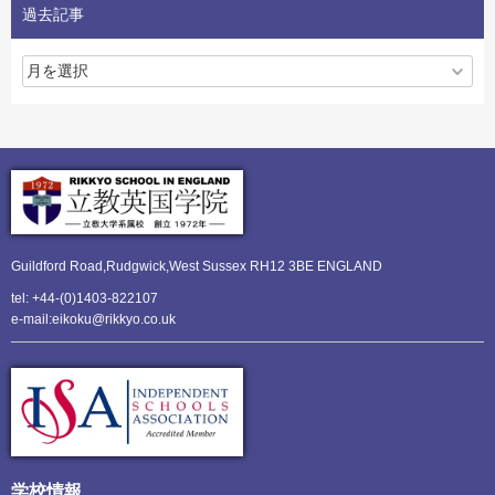
過去記事
Guildford Road,Rudgwick,
West Sussex RH12 3BE ENGLAND
tel: +44-(0)1403-822107
e-mail:eikoku@rikkyo.co.uk
学校情報