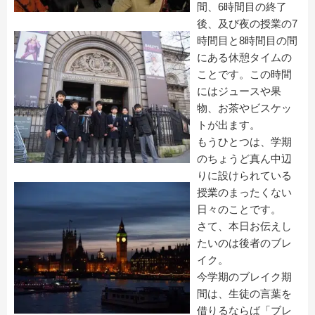
間、6時間目の終了
後、及び夜の授業の7
時間目と8時間目の間
にある休憩タイムの
ことです。この時間
にはジュースや果
物、お茶やビスケッ
トが出ます。
もうひとつは、学期
のちょうど真ん中辺
りに設けられている
授業のまったくない
日々のことです。
さて、本日お伝えし
たいのは後者のブレ
イク。
今学期のブレイク期
間は、生徒の言葉を
借りるならば「ブレ