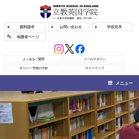
資料
請求
お問い合わせ
学校
見学
保護者
ページ
よくあるご質問
メールマガジン
ポリシー 学校の方針
サイトマップ
メニュー