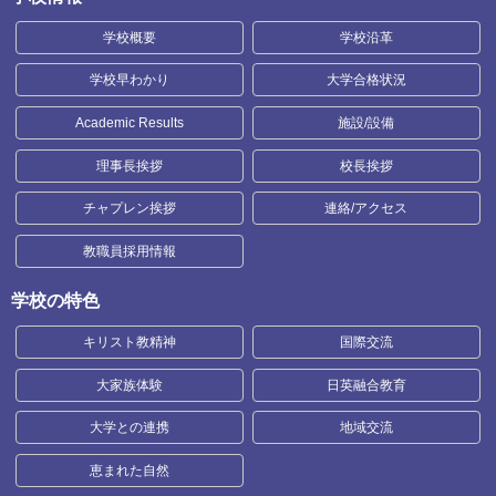
学校概要
学校沿革
学校早わかり
大学合格状況
Academic Results
施設/設備
理事長挨拶
校長挨拶
チャプレン挨拶
連絡/アクセス
教職員採用情報
学校の特色
キリスト教精神
国際交流
大家族体験
日英融合教育
大学との連携
地域交流
恵まれた自然