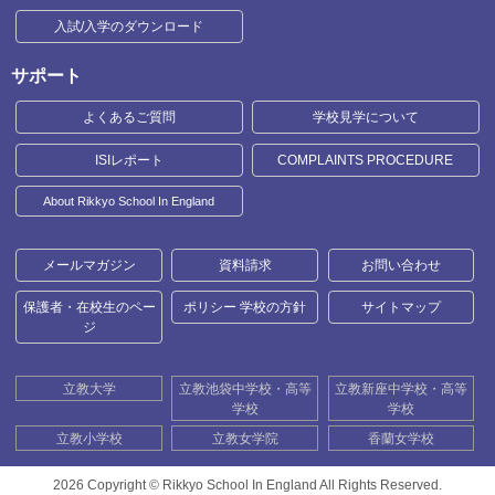
入試/入学のダウンロード
サポート
よくあるご質問
学校見学について
ISIレポート
COMPLAINTS PROCEDURE
About Rikkyo School In England
メールマガジン
資料請求
お問い合わせ
保護者・在校生のペー
ポリシー 学校の方針
サイトマップ
ジ
立教大学
立教池袋中学校・高等
立教新座中学校・高等
学校
学校
立教小学校
立教女学院
香蘭女学校
2026 Copyright ©
Rikkyo School In England All Rights Reserved.