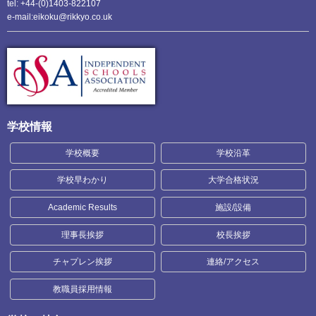
tel: +44-(0)1403-822107
e-mail:eikoku@rikkyo.co.uk
学校情報
学校概要
学校沿革
学校早わかり
大学合格状況
Academic Results
施設/設備
理事長挨拶
校長挨拶
チャプレン挨拶
連絡/アクセス
教職員採用情報