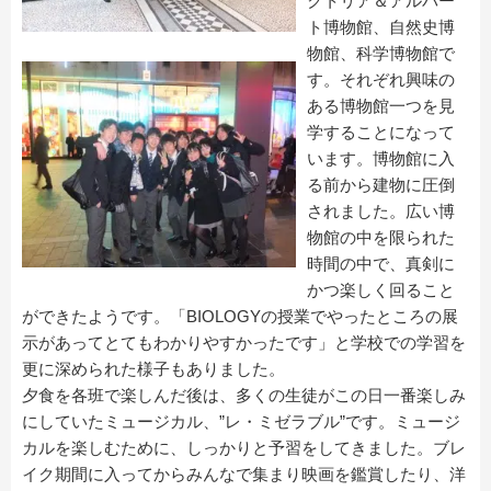
クトリア＆アルバー
ト博物館、自然史博
物館、科学博物館で
す。それぞれ興味の
ある博物館一つを見
学することになって
います。博物館に入
る前から建物に圧倒
されました。広い博
物館の中を限られた
時間の中で、真剣に
かつ楽しく回ること
ができたようです。「BIOLOGYの授業でやったところの展
示があってとてもわかりやすかったです」と学校での学習を
更に深められた様子もありました。
夕食を各班で楽しんだ後は、多くの生徒がこの日一番楽しみ
にしていたミュージカル、”レ・ミゼラブル”です。ミュージ
カルを楽しむために、しっかりと予習をしてきました。ブレ
イク期間に入ってからみんなで集まり映画を鑑賞したり、洋