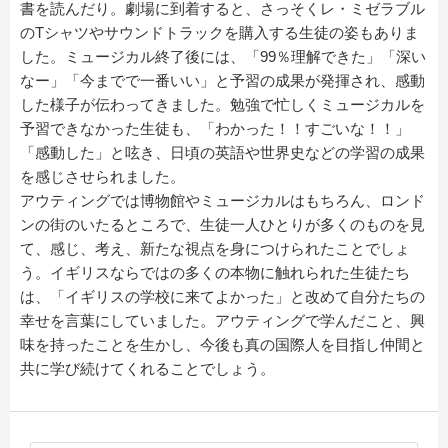
書を読んだり。劇場に到着すると、さっそくレ・ミゼラブル
のTシャツやサウンドトラックを購入する生徒の姿もありま
した。ミュージカル終了後には、「99％理解できた」「深い
なー」「今までで一番いい」と予習の成果が発揮され、感動
した様子が伝わってきました。勉強で忙しくミュージカルを
予習できなかった生徒も、「わかった！！すごいな！！」
「感動した」と呟き、日頃の英語や世界史などの学習の成果
を感じさせられました。
アウティングでは博物館やミュージカルはもちろん、ロンド
ンの街のいたるところで、生徒一人ひとりが多くのものを見
て、感じ、考え、新たな視点を身につけられたことでしょ
う。イギリスならではの多くの本物に触れられた生徒たち
は、「イギリスの学校に来てよかった」と改めて自分たちの
幸せを言葉にしていました。アウティングで学んだこと、興
味を持ったことを生かし、今後も真の国際人を目指し仲間と
共に学び続けてくれることでしょう。