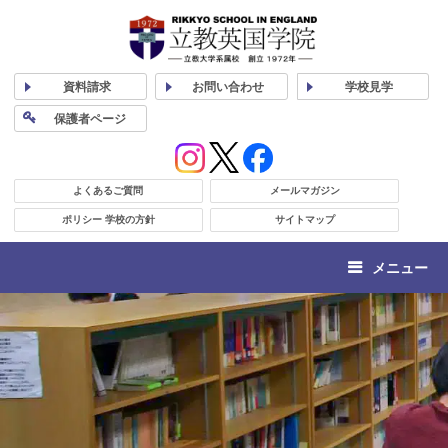
資料
請求
お問い合わせ
学校
見学
保護者
ページ
よくあるご質問
メールマガジン
ポリシー 学校の方針
サイトマップ
メニュー