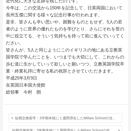
近代化に大きな足跡を残したのです。
今年は、この交流から150年を記念して、日英両国において
長州五傑に関する様々な記念行事が行われます。
是非、皆さんも辛い思いや、困難をものともせず、5人の若
者のように世界の優れたものを学びとり、さらにそれを世の
中に役立てる、そういう気持ちを持って前に進んでいってく
ださい。
皆さんが、5人と同じようにこのイギリスの地にある立教英
国学院で学んだことを、いつまでも大切にして、これからの
歩む道に生かしていって欲しいと願いつつ、立教英国学院卒
業・終業礼拝に寄せる私の祝辞とさせていただきます。
平成25年3月9日
在英国日本国大使館
総領事 今村 朗
短期交換留学：3学期本校に１週間滞在したMillais Schoolの生徒達からお礼の手紙が届きました！〈第2回〉
短期交換留学：3学期本校に１週間滞在したMillais Schoolの生徒達からお礼の手紙が届きました！〈第3回〉