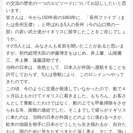
の交流の歴史の一つのエピソードについてお話ししたいと思
います。
皆さんは、今から150年前の1863年に、「長州ファイブ（ま
たは長州五傑）」と呼ばれる5人の長州（今の山口県の一
部）の若い武士達がイギリスに留学したことをご存じでしょ
うか。
その5人とは、みなさんも名前を聞いたことがあると思いま
すが、初代総理大臣の伊藤博文をはじめ、井上馨、山尾庸
三、井上勝、遠藤謹助です。
当時の日本は、依然として、日本人が外国へ渡航することを
許可しておらず、5人は密航により、このロンドンへやって
きたのです。
この頃、今のように交通が発達していなかったので、船で４
ヶ月以上もかけてイギリスに着きました。もちろん、お客さ
んとして乗船したわけではなく、船の上でも甲板掃除をさせ
られる等、困難の連続でした。そこまでして彼らがイギリス
に来たのは、当時の日本が外国とどのように係わるべきか、
欧米の強国を相手に日本がどうしたら生き残れるか、自分た
ちは、国のために何をなすべきかと深く考え、そして、強い