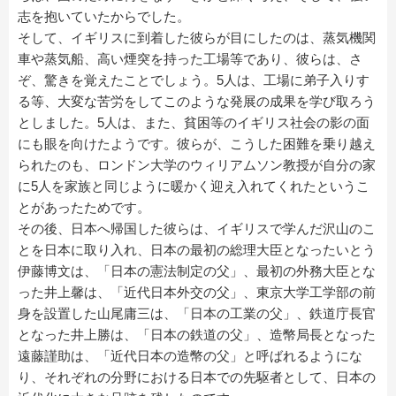
志を抱いていたからでした。
そして、イギリスに到着した彼らが目にしたのは、蒸気機関
車や蒸気船、高い煙突を持った工場等であり、彼らは、さ
ぞ、驚きを覚えたことでしょう。5人は、工場に弟子入りす
る等、大変な苦労をしてこのような発展の成果を学び取ろう
としました。5人は、また、貧困等のイギリス社会の影の面
にも眼を向けたようです。彼らが、こうした困難を乗り越え
られたのも、ロンドン大学のウィリアムソン教授が自分の家
に5人を家族と同じように暖かく迎え入れてくれたというこ
とがあったためです。
その後、日本へ帰国した彼らは、イギリスで学んだ沢山のこ
とを日本に取り入れ、日本の最初の総理大臣となったいとう
伊藤博文は、「日本の憲法制定の父」、最初の外務大臣とな
った井上馨は、「近代日本外交の父」、東京大学工学部の前
身を設置した山尾庸三は、「日本の工業の父」、鉄道庁長官
となった井上勝は、「日本の鉄道の父」、造幣局長となった
遠藤謹助は、「近代日本の造幣の父」と呼ばれるようにな
り、それぞれの分野における日本での先駆者として、日本の