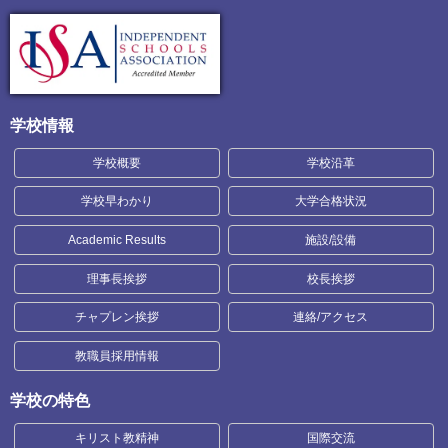
学校情報
学校概要
学校沿革
学校早わかり
大学合格状況
Academic Results
施設/設備
理事長挨拶
校長挨拶
チャプレン挨拶
連絡/アクセス
教職員採用情報
学校の特色
キリスト教精神
国際交流