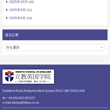
2025年10月
(16)
2025年9月
(11)
2025年8月
(13)
過去記事
Guildford Road,Rudgwick,
West Sussex RH12 3BE ENGLAND
tel: +44-(0)1403-822107
e-mail:eikoku@rikkyo.co.uk