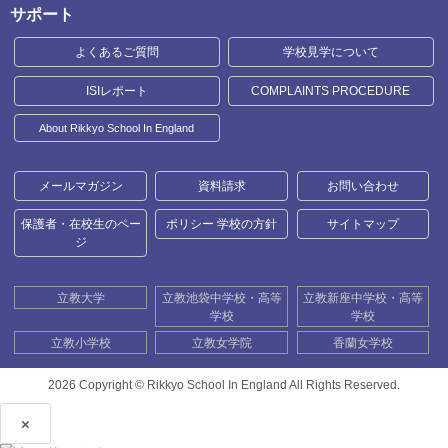
サポート
よくあるご質問
学校見学について
ISIレポート
COMPLAINTS PROCEDURE
About Rikkyo School In England
メールマガジン
資料請求
お問い合わせ
保護者・在校生のペー
ポリシー 学校の方針
サイトマップ
ジ
立教大学
立教池袋中学校・高等
立教新座中学校・高等
学校
学校
立教小学校
立教女学院
香蘭女学校
2026 Copyright ©
Rikkyo School In England All Rights Reserved.
×