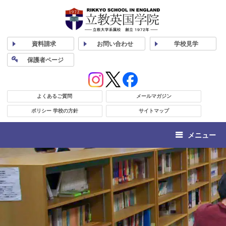
資料
請求
お問い合わせ
学校
見学
保護者
ページ
よくあるご質問
メールマガジン
ポリシー 学校の方針
サイトマップ
メニュー