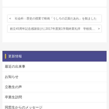
社会科：歴史の授業で映画「うしろの正面だあれ」を観ました
創立45周年記念感謝並びに2017年度第1学期終業礼拝 学校長式辞（英語）
更新情報
最近の出来事
お知らせ
立教生の声
卒業生訪問
同窓生からのメッセージ