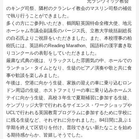
元ラジウィック教会
のキング司祭、隣村のクランレイ教会のマスリン司祭の補佐
で執り行うことができました。
多くの方にご参列いただき、鶴岡駐英国特命全権大使、地元
ホーシャム市議会副議長のバージス氏、立教大学統括副総長
の白石氏よりご祝辞をいただきました。また、本校理事の柏
樹氏には、英語科のReading Marathon、国語科の漢字書き取
りコンクールの表彰をしていただきました。
厳粛な式典の後は、リラックスした雰囲気の中、ホールでの
ランチョン・タイムとなり、生徒のピアノ演奏や歌と共に食
事や歓談を楽しみました。
午後は、空港に向かう生徒、家族の迎えの車に乗り込むロン
ドン周辺の生徒、ホストファミリーの車に乗り込みホームス
テイに向かう生徒、高校３年生で夏期補習に参加する生徒、
ケンブリッジ大学で行われるサイエンス・ワークショップや
UCLで行われる英国教育プログラムに参加するために学校に
に残る生徒など、それぞれに分かれました。84日間に及ぶ１
学期を終えて区切りを付け、普段できない新たなことを始め
る期待感からか、皆嬉しそうでした。