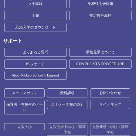
入学試験
学校説明会情報
学費
指定校推薦枠
入試/入学のダウンロード
サポート
よくあるご質問
学校見学について
ISIレポート
COMPLAINTS PROCEDURE
About Rikkyo School In England
メールマガジン
資料請求
お問い合わせ
保護者・在校生のペー
ポリシー 学校の方針
サイトマップ
ジ
立教大学
立教池袋中学校・高等
立教新座中学校・高等
学校
学校