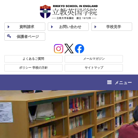
資料
請求
お問い合わせ
学校
見学
保護者
ページ
よくあるご質問
メールマガジン
ポリシー 学校の方針
サイトマップ
メニュー