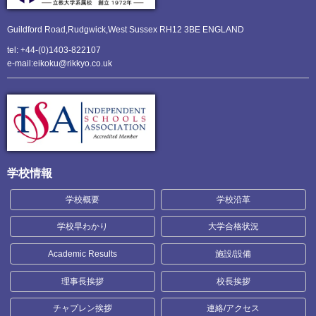
Guildford Road,Rudgwick,
West Sussex RH12 3BE ENGLAND
tel: +44-(0)1403-822107
e-mail:eikoku@rikkyo.co.uk
学校情報
学校概要
学校沿革
学校早わかり
大学合格状況
Academic Results
施設/設備
理事長挨拶
校長挨拶
チャプレン挨拶
連絡/アクセス