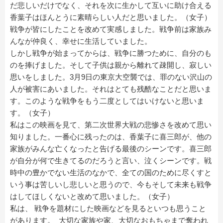
だ悲しいだけでなく、それを次に生かして互いに助け合える
香葉子はほんとうに素晴らしい人だと思いました。（女子）
戦争が皆にしたことを改めて実感しました。戦争前は家族み
んなが仲良く、幸せに生活していました。
しかし戦争が始まってからは、戦争に勝つために、自分のも
のを捧げました。そして子供は親から離れて疎開し、寂しい
思いをしました。3月9日の東京大空襲では、罪のない沢山の
人が被害にあいました。それはとても残酷なことだと思いま
す。このような戦争をもう二度としてはいけないと思いま
す。（女子）
私はこの映画を見て、第二次世界大戦の悲惨さを改めて思い
知りました。一番心に残ったのは、香葉子に喜三郎が、他の
家族がみんな亡くなったと告げる最後のシーンです。喜三郎
が自分が何で生きてるのだろうと言い、泣くシーンです。戦
時中の豊かでない生活のなかで、全ての国のために尽くすと
いう事は苦しいし悲しいと思うので、今もそして未来も戦争
はしてほしくないと改めて思いました。（女子）
私は、 戦争を題材にした映画などを見るといつも思うこと
があります。 大切な家族や家、大切なおもちゃまで奪われ