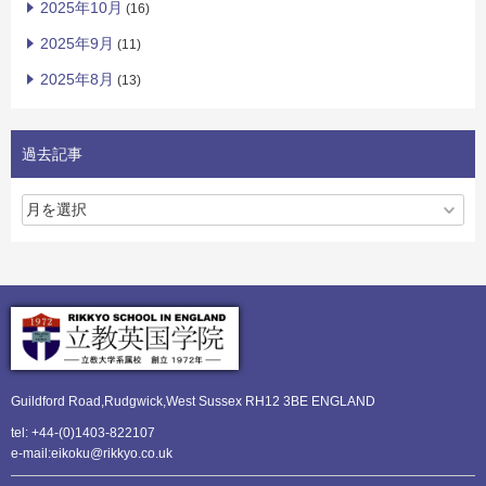
2025年10月
(16)
2025年9月
(11)
2025年8月
(13)
過去記事
Guildford Road,Rudgwick,
West Sussex RH12 3BE ENGLAND
tel: +44-(0)1403-822107
e-mail:eikoku@rikkyo.co.uk