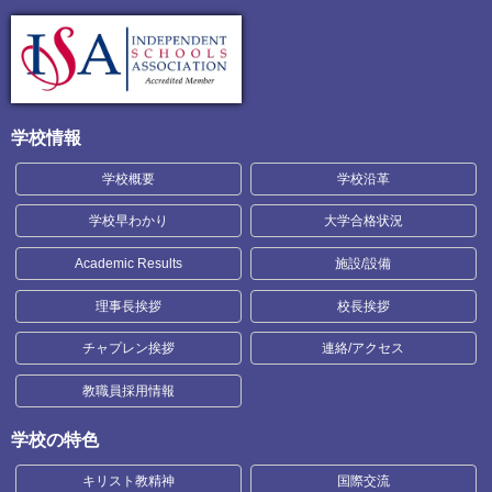
学校情報
学校概要
学校沿革
学校早わかり
大学合格状況
Academic Results
施設/設備
理事長挨拶
校長挨拶
チャプレン挨拶
連絡/アクセス
教職員採用情報
学校の特色
キリスト教精神
国際交流