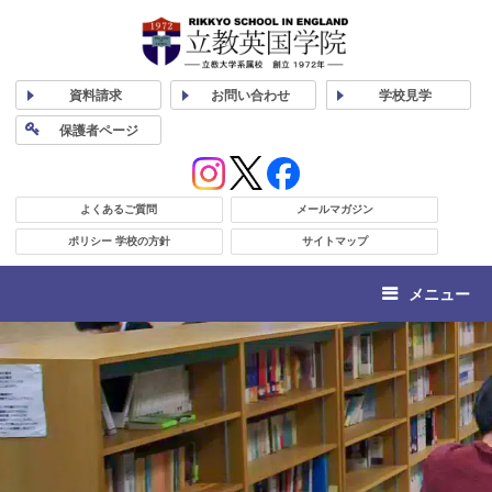
資料
請求
お問い合わせ
学校
見学
保護者
ページ
よくあるご質問
メールマガジン
ポリシー 学校の方針
サイトマップ
メニュー