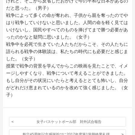
けれど、そこから反省したおかげで今の平和な日本があるの
だと思った。（男子）
戦争によって多くの命が奪われ、子供から親を奪ったのでや
はり戦争していけないと思いました。人間の命を軽く見ては
いけないし、国民やすべてのものを捧げてまで勝つ必要があ
ったのかなと疑問に思いました。（女子）
戦争中を必死で生きていた人たちだからこそ、その人たちに
語られる戦争の体験談は、私たちの時代にも必要だと感じま
した。（女子）
授業で戦争の背景を学んでからこの映画を見たことで、イメ
ージしやすくなり、戦争について考えることができました。
もし自分がその状況にいたらと考えるととても怖いし、自分
がどれだけ恵まれているのかを改めて強く感じました。（女
子）
女子バスケットボール部 対外試合報告
創立45周年記念感謝並びに2017年度第1学期終業礼拝