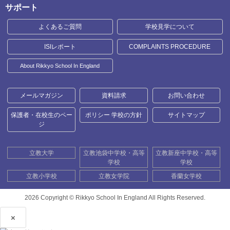
サポート
よくあるご質問
学校見学について
ISIレポート
COMPLAINTS PROCEDURE
About Rikkyo School In England
メールマガジン
資料請求
お問い合わせ
保護者・在校生のペー
ポリシー 学校の方針
サイトマップ
ジ
立教大学
立教池袋中学校・高等
立教新座中学校・高等
学校
学校
立教小学校
立教女学院
香蘭女学校
2026 Copyright ©
Rikkyo School In England All Rights Reserved.
×