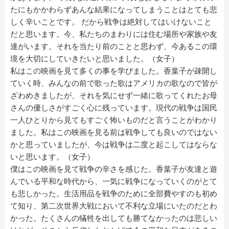
たにもかかわらずあんな結果になってしまうことはとても悲
しく辛いことです。 だから戦争は絶対してはいけないこと
だと思います。今、私たちのまわりには住む場所や家族や友
達がいます。それを当たり前のことと思わず、今あるこの環
境を大切にしていきたいと思いました。（女子）
私はこの映画を見て多くの事を学びました。香葉子が疎開し
ていく時、みんなの前で歌った歌はアメリカの歌なので皆が
ざわめきましたが、それを気にせず一緒に歌ってくれたお母
さんの優しさがすごく心に残っています。現代の戦争は国民
一人ひとりから見てもすごく怖いものだと言うことがわかり
ました。私はこの映画を見る前は戦争しても良いのではない
かと思っていましたが、今は戦争は二度と起こしてはならな
いと思います。（女子）
僕はこの映画を見て戦争の辛さを感じた。香葉子が友達と遊
んでいる平和な時代から、一気に戦争になっていくのがとて
も悲しかった。生活用品を戦争のために全部費やすのも初め
て知り、第二次世界大戦において不利な立場にいたのだとわ
かった。たくさんの犠牲を出しても勝てなかったのは悲しい