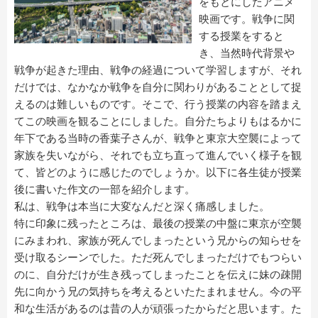
をもとにしたアニメ
映画です。戦争に関
する授業をすると
き、当然時代背景や
戦争が起きた理由、戦争の経過について学習しますが、それ
だけでは、なかなか戦争を自分に関わりがあることとして捉
えるのは難しいものです。そこで、行う授業の内容を踏まえ
てこの映画を観ることにしました。自分たちよりもはるかに
年下である当時の香葉子さんが、戦争と東京大空襲によって
家族を失いながら、それでも立ち直って進んでいく様子を観
て、皆どのように感じたのでしょうか。以下に各生徒が授業
後に書いた作文の一部を紹介します。
私は、戦争は本当に大変なんだと深く痛感しました。
特に印象に残ったところは、最後の授業の中盤に東京が空襲
にみまわれ、家族が死んでしまったという兄からの知らせを
受け取るシーンでした。ただ死んでしまっただけでもつらい
のに、自分だけが生き残ってしまったことを伝えに妹の疎開
先に向かう兄の気持ちを考えるといたたまれません。今の平
和な生活があるのは昔の人が頑張ったからだと思います。た