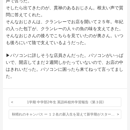
声で言った。
そしたら出てきたのが、貫禄のあるおじさん。根太い声で質
問に答えてくれた。
そんなおじさんは、クランレーでお店を開いて２５年。年紀
の入った包丁が、クランレーの人々の魚の味を支えてきた。
そんなおじさんの後ろでこちらを見ていたのが奥さん。いつ
も後ろにいて陰で支えているようだった。
▶パソコンに詳しそうな店員さんだった。パソコンがいっぱ
いで、開店してまだ２週間しかたっていないので、お店の中
はきれいだった。パソコンに困ったら来てねって言ってまし
た。
1学期 中学部2年生 英語科校外学習報告《第３回》
秋晴れのキャンパス ー １２名の新入生を迎えて新学期がスタートしました。