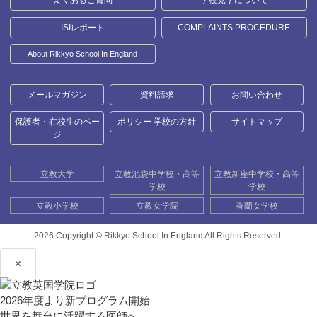
よくあるご質問
学校見学について
ISIレポート
COMPLAINTS PROCEDURE
About Rikkyo School In England
メールマガジン
資料請求
お問い合わせ
保護者・在校生のペー
ポリシー 学校の方針
サイトマップ
ジ
立教大学
立教池袋中学校・高等
立教新座中学校・高等
学校
学校
立教小学校
立教女学院
香蘭女学校
2026 Copyright ©
Rikkyo School In England All Rights Reserved.
×
2026年度より新プログラム開始
世界を舞台に活躍する医師へ。