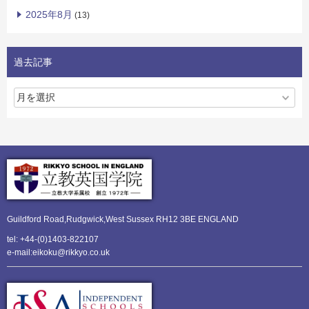
2025年8月
(13)
過去記事
Guildford Road,Rudgwick,
West Sussex RH12 3BE ENGLAND
tel: +44-(0)1403-822107
e-mail:eikoku@rikkyo.co.uk