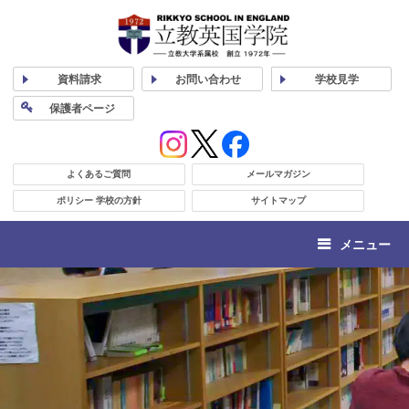
資料
請求
お問い合わせ
学校
見学
保護者
ページ
よくあるご質問
メールマガジン
ポリシー 学校の方針
サイトマップ
メニュー