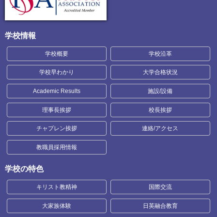
学校情報
学校概要
学校沿革
学校早わかり
大学合格状況
Academic Results
施設/設備
理事長挨拶
校長挨拶
チャプレン挨拶
連絡/アクセス
教職員採用情報
学校の特色
キリスト教精神
国際交流
大家族体験
日英融合教育