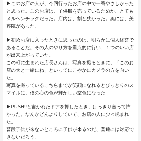
▶このお店の人が、今回行ったお店の中で一番やさしかった
と思った。このお店は、子供服を売っているためか、とても
メルヘンチックだった。店内は、割と狭かった。奥には、美
容院があった。
▶初めお店に入ったときに思ったのは、明らかに個人経営で
あることだ。その人のやり方を重点的に行い、１つのいい店
が出来上がっていた。
この町に生まれた店長さんは、写真を撮るときに、「このお
店の犬と一緒にね」といってにこやかにカメラの方を向い
た。
写真を撮っているこちらまでが笑顔になれるとびっきりのス
マイルに、僕の心の色が輝かしい空色になった。
▶PUSH!!と書かれたドアを押したとき、はっきり言って怖
かった。なんかどんよりしていて、お店の人に少々睨まれ
た。
普段子供が来ないところに子供が来るのだ、普通には対応で
きないだろう。