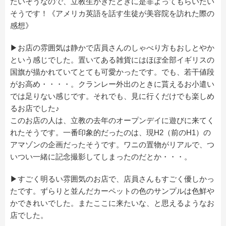
たいそうなので、立教生がきたときに是非よってもらいたい
そうです！《アメリカ英語を話す生徒が美容院を訪れた際の
感想》
▶お店の雰囲気は静かで店員さんのしゃべり方もおしとやか
という感じでした。置いてある雑貨にはほぼ全部イギリスの
国旗が描かれていてとても可愛かったです。でも、若干値段
がお高め・・・・。クランレー外出のときに貰えるお小遣い
では足りない感じです。それでも、見に行くだけでも楽しめ
るお店でした♪
このお店の人は、立教の去年のオープンデイに遊びに来てく
れたそうです。一番印象的だったのは、現H2（前のH1）の
アマゾンの企画だったそうです。ワニの置物がリアルで、つ
いつい一緒に記念撮影してしまったのだとか・・・。
▶すごく明るい雰囲気のお店で、店員さんもすごく優しかっ
たです。ずらりと並んだカーペットの色のサンプルは色鮮や
かできれいでした。またここに来たいな、と思えるようなお
店でした。