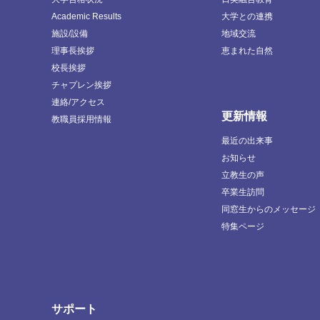
Academic Results
大学との連携
施設/設備
地域交流
理事長挨拶
恵まれた自然
校長挨拶
チャプレン挨拶
連絡/アクセス
更新情報
教職員採用情報
最近の出来事
お知らせ
立教生の声
卒業生訪問
同窓生からのメッセージ
特集ページ
サポート