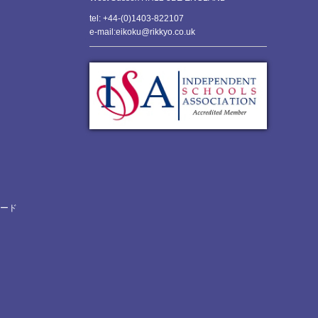
tel: +44-(0)1403-822107
e-mail:eikoku@rikkyo.co.uk
ロード