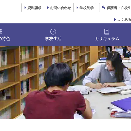
資料
請求
お問い合わせ
学校
見学
保護者
・在校
よくあ
の特色
学校生活
カリキュラム