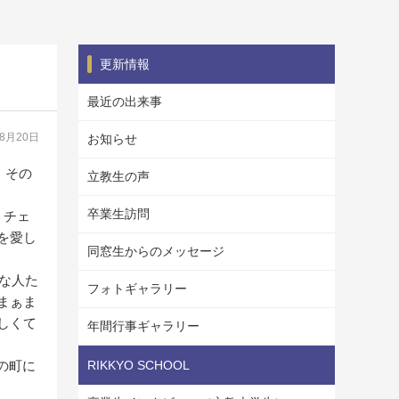
更新情報
最近の出来事
08月20日
お知らせ
。その
立教生の声
卒業生訪問
。チェ
を愛し
同窓生からのメッセージ
きな人た
フォトギャラリー
まぁま
しくて
年間行事ギャラリー
の町に
RIKKYO SCHOOL