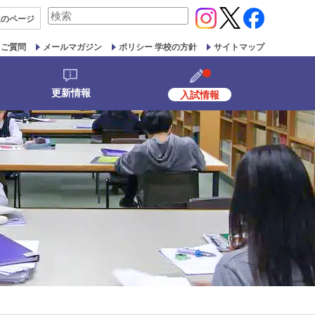
検
生の
ページ
索
対
るご質問
メールマガジン
ポリシー 学校の方針
サイトマップ
象:
更新情報
入試情報