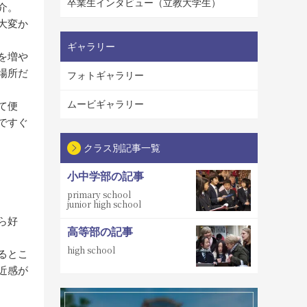
卒業生インタビュー（立教大学生）
介。
大変か
ギャラリー
を増や
場所だ
フォトギャラリー
ムービギャラリー
て便
ですぐ
クラス別記事一覧
小中学部の記事
primary school
junior high school
ら好
高等部の記事
high school
るとこ
近感が