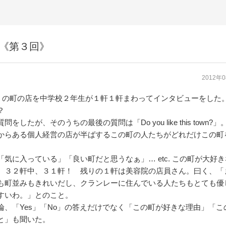
告《第３回》
2012年
leigh の町の店を中学校２年生が１軒１軒まわってインタビューをした
？
をしたが、そのうちの最後の質問は「Do you like this town?」
からある個人経営の店が半ばするこの町の人たちがどれだけこの町
気に入っている」「良い町だと思うなぁ」… etc. この町が大好
、３２軒中、３１軒！ 残りの１軒は美容院の店員さん。曰く、「
も町並みもきれいだし、クランレーに住んでいる人たちもとても優
すいわ。」とのこと。
論、「Yes」「No」の答えだけでなく「この町が好きな理由」「こ
と」も聞いた。