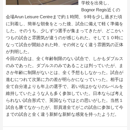
学校を出発し、
Bognor Regis近くの
会場Arun Leisure Centreまで約１時間、９時を少し過ぎた頃
に到着し、簡単な朝食をとった後、試合に備えて軽く準備を
した。そのうち、少しずつ選手が集まってきたが、どこかい
つもの試合と雰囲気が違うのが感じられた。そして１０時に
なって試合が開始された時、その何となく違う雰囲気の正体
が判明した。
今回の試合は、全く年齢制限のない試合で、しかもダブルス
のみであった。ダブルスのみであることは判っていたが、ま
さか年齢に制限がないとは、全く予想もしなかった。試合が
進むにつれて次第に力の差が明らかになっていった。相手は
全て自分達よりも年上の選手で、若い頃はかなりのレベルを
維持していたような人も多く参加していた。日本ならば考え
られない試合形式で、英国ならではとの思いがした。当然１
試合も勝てなかったが、部員達全てがこの試合に参加して今
までの試合と全く違う新鮮な新鮮な感覚を持ったようだ。