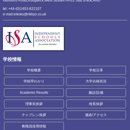
Guildford Road,Rudgwick,
West Sussex RH12 3BE ENGLAND
tel: +44-(0)1403-822107
e-mail:eikoku@rikkyo.co.uk
学校情報
学校概要
学校沿革
学校早わかり
大学合格状況
Academic Results
施設/設備
理事長挨拶
校長挨拶
チャプレン挨拶
連絡/アクセス
教職員採用情報