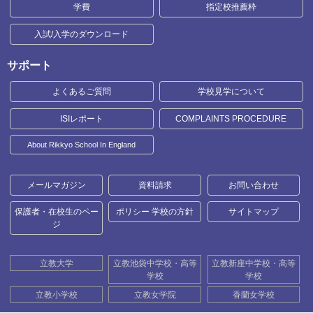
学費
指定校推薦枠
入試/入学のダウンロード
サポート
よくあるご質問
学校見学について
ISIレポート
COMPLAINTS PROCEDURE
About Rikkyo School In England
メールマガジン
資料請求
お問い合わせ
保護者・在校生のペー
ポリシー 学校の方針
サイトマップ
ジ
立教大学
立教池袋中学校・高等
立教新座中学校・高等
学校
学校
立教小学校
立教女学院
香蘭女学校