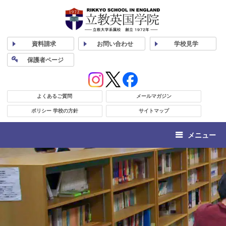
資料
請求
お問い合わせ
学校
見学
保護者
ページ
よくあるご質問
メールマガジン
ポリシー 学校の方針
サイトマップ
メニュー