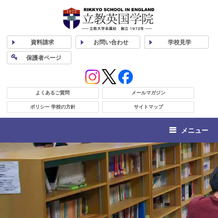
資料
請求
お問い合わせ
学校
見学
保護者
ページ
よくあるご質問
メールマガジン
ポリシー 学校の方針
サイトマップ
メニュー