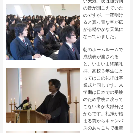
い天気。夜は随分雨
の音が聞こえていた
のですが、一夜明け
ると真っ青な空が広
がる穏やかな天気に
なっていました。
朝のホームルームで
成績表が渡される
と、いよいよ終業礼
拝。高校３年生にと
ってはこの礼拝は卒
業式と同じです。来
学期は日本での受験
のため学校に戻って
こない者が大部分だ
からです。礼拝が始
まる前からキャンパ
スのあちこちで後輩