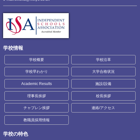
学校情報
学校概要
学校沿革
学校早わかり
大学合格状況
Academic Results
施設/設備
理事長挨拶
校長挨拶
チャプレン挨拶
連絡/アクセス
教職員採用情報
学校の特色