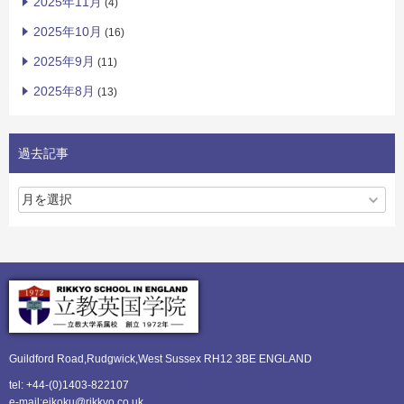
2025年11月
(4)
2025年10月
(16)
2025年9月
(11)
2025年8月
(13)
過去記事
Guildford Road,Rudgwick,
West Sussex RH12 3BE ENGLAND
tel: +44-(0)1403-822107
e-mail:eikoku@rikkyo.co.uk