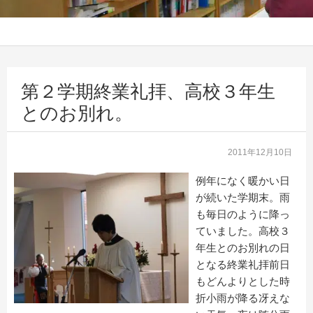
第２学期終業礼拝、高校３年生
とのお別れ。
2011年12月10日
例年になく暖かい日
が続いた学期末。雨
も毎日のように降っ
ていました。高校３
年生とのお別れの日
となる終業礼拝前日
もどんよりとした時
折小雨が降る冴えな