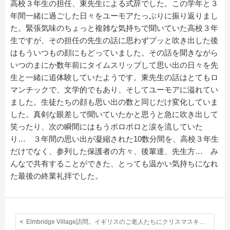
高校３年生の担任、東先生による式辞でした。この学年と３
年間一緒に過ごした日々をユーモアたっぷりに振り返りまし
た。緊張気味のちょっと複雑な気持ちで聞いていた高校３年
生ですが、その担任の先生の話に思わずプッと吹き出した後
はもういつもの顔にもどっていました。その話を聞きながら
いつのまにか数年前にタイムスリップして思い出の日々を先
生と一緒に追体験していたようです。東先生の話はとてもロ
マンチックで、文学的でもあり、そしてユーモアに溢れてい
ました。生徒たちの顔も思い出の数と同じだけ変化していま
した。真剣な眼差しで聞いていたかと思うと急に吹き出して
笑ったり、次の瞬間にはもうポロポロと涙を流していた
り… ３年間の思い出が凝縮された10数分間を、高校３年生
だけでなく、参列した保護者の方々、後輩達、先生方… み
んなで共有することができた、とっても温かい気持ちになれ
た最後の終業礼拝でした。
Elmbridge Village訪問。イギリスのご老人たちにクリスマスキャロルを披露しました。