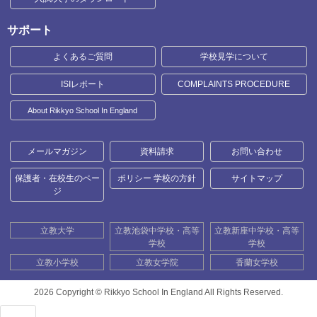
サポート
よくあるご質問
学校見学について
ISIレポート
COMPLAINTS PROCEDURE
About Rikkyo School In England
メールマガジン
資料請求
お問い合わせ
保護者・在校生のペー
ポリシー 学校の方針
サイトマップ
ジ
立教大学
立教池袋中学校・高等
立教新座中学校・高等
学校
学校
立教小学校
立教女学院
香蘭女学校
2026 Copyright ©
Rikkyo School In England All Rights Reserved.