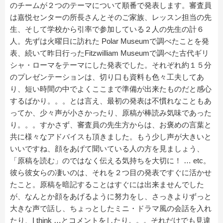
のチームが２つのテーマについて順番で発表します。審査員
は嘉悦センターの所長さんとそのご家族、レッスン担当の先
生、そして学校から引率で参加している２人の先生の計６
人。先ずは火曜日に訪れた Polar Museumで調べたことを発
表、続いて昨日行ったFitzwilliam Museumで調べた古代ギリ
シャ・ローマをテーマにした発表でした。それぞれ約１５分
のプレゼンテーションは、切り口も資料も色々工夫してあ
り、短い時間の中でよくここまで準備が出来たものだと感心
するばかり。。。とは言え、最初の発表は不慣れなこともあ
ってか、少々声が小さかったり、原稿が棒読み気味であった
り。。。すかさず、審査員の先生方からは、お褒めの言葉と
共に様々なアドバイスも頂きました。もう少し声が大きいと
いいですね、顔をあげて聞いている人の方を見ましょう、
「原稿を読む」のではなく伝える気持ちを大切に！ … etc。
彼ら彼女らの凄いのは、それを２つ目の発表ですぐに活かせ
たこと。原稿を暗記することはすぐには出来ませんでした
が、なんとか顔をあげるように努力をし、さっきよりずっと
大きな声で話し、ちょっとしたミニ・ドラマ風の会話を入れ
たり、I think …とコメントをしたり。。。それだけでも見違