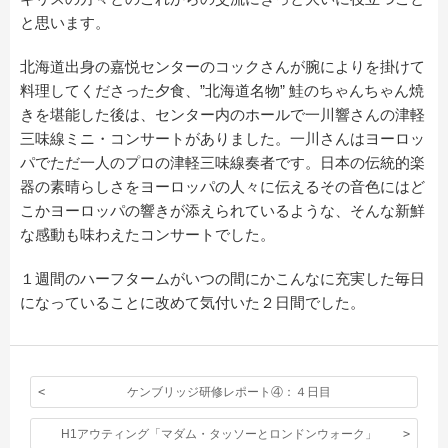
と思います。
北海道出身の嘉悦センターのコックさんが腕によりを掛けて
料理してくださった夕食、”北海道名物” 鮭のちゃんちゃん焼
きを堪能した後は、センター内のホールで一川響さんの津軽
三味線ミニ・コンサートがありました。一川さんはヨーロッ
パでただ一人のプロの津軽三味線奏者です。日本の伝統的楽
器の素晴らしさをヨーロッパの人々に伝えるその音色にはど
こかヨーロッパの響きが添えられているような、そんな新鮮
な感動も味わえたコンサートでした。
１週間のハーフタームがいつの間にかこんなに充実した毎日
になっていることに改めて気付いた２日間でした。
ケンブリッジ研修レポート④：４日目
H1アウティング「マダム・タッソーとロンドンウォーク」