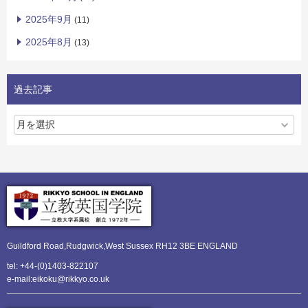
2025年9月
(11)
2025年8月
(13)
過去記事
Guildford Road,Rudgwick,
West Sussex RH12 3BE ENGLAND
tel: +44-(0)1403-822107
e-mail:eikoku@rikkyo.co.uk