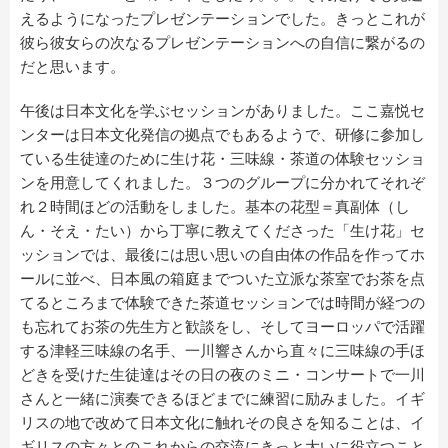
えるようになったプレゼンテーションでした。きっとこれが
彼ら彼女らの次なるプレゼンテーションへの自信に繋がるの
だと思います。
午後は日本文化を学ぶセッションがありました。ここ嘉悦セ
ンターは日本文化発信の拠点でもあるようで、研修に参加し
ている生徒達のために生け花・三味線・茶道の体験セッショ
ンを用意してくれました。３つのグループに分かれてそれぞ
れ２時間ほどの活動をしました。基本の花型＝真副体（し
ん・そえ・たい）から丁寧に教えてくださった「生け花」セ
ッションでは、最後には思い思いの自由体の作品を作ってホ
ールに並べ、日本風の箱庭までついた立派な茶室でお茶を点
てるところまで体験できた茶道セッションでは時間が経つの
も忘れてお茶の先生方と歓談をし、そしてヨーロッパで活躍
する津軽三味線の名手、一川響さんから直々に三味線の手ほ
どきを受けた生徒達はその日の夜のミニ・コンサートで一川
さんと一緒に演奏できるほどまでに練習に励みました。イギ
リスの地で改めて日本文化に触れその良さを知ることは、イ
ギリスの方々とのこれからの交流にきっと大いに役立つこと