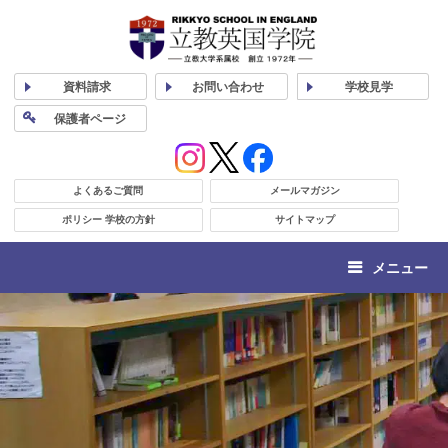
資料
請求
お問い合わせ
学校
見学
保護者
ページ
よくあるご質問
メールマガジン
ポリシー 学校の方針
サイトマップ
メニュー