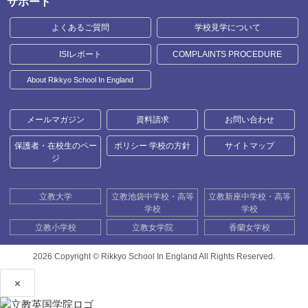
サポート
よくあるご質問
学校見学について
ISIレポート
COMPLAINTS PROCEDURE
About Rikkyo School In England
メールマガジン
資料請求
お問い合わせ
保護者・在校生のペー
ポリシー 学校の方針
サイトマップ
ジ
立教大学
立教池袋中学校・高等
立教新座中学校・高等
学校
学校
立教小学校
立教女学院
香蘭女学校
2026 Copyright ©
Rikkyo School In England All Rights Reserved.
×