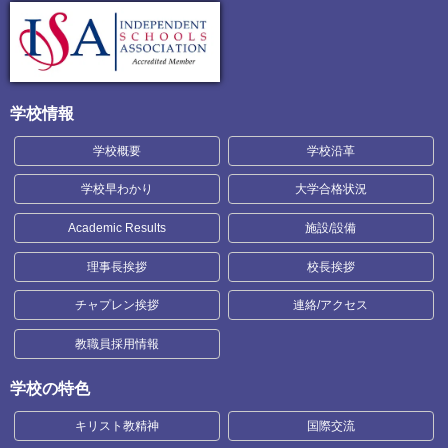
学校情報
学校概要
学校沿革
学校早わかり
大学合格状況
Academic Results
施設/設備
理事長挨拶
校長挨拶
チャプレン挨拶
連絡/アクセス
教職員採用情報
学校の特色
キリスト教精神
国際交流