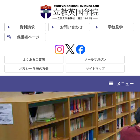
資料
請求
お問い合わせ
学校
見学
保護者
ページ
よくあるご質問
メールマガジン
ポリシー 学校の方針
サイトマップ
メニュー