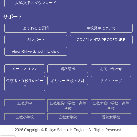
入試/入学のダウンロード
サポート
よくあるご質問
学校見学について
ISIレポート
COMPLAINTS PROCEDURE
About Rikkyo School In England
メールマガジン
資料請求
お問い合わせ
保護者・在校生のペー
ポリシー 学校の方針
サイトマップ
ジ
立教大学
立教池袋中学校・高等
立教新座中学校・高等
学校
学校
立教小学校
立教女学院
香蘭女学校
2026 Copyright ©
Rikkyo School In England All Rights Reserved.