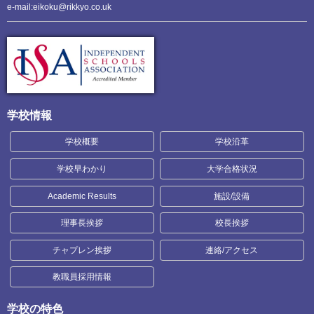
e-mail:eikoku@rikkyo.co.uk
学校情報
学校概要
学校沿革
学校早わかり
大学合格状況
Academic Results
施設/設備
理事長挨拶
校長挨拶
チャプレン挨拶
連絡/アクセス
教職員採用情報
学校の特色