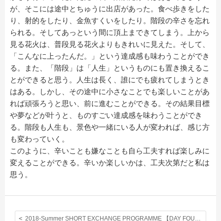
が、そこには途中とちゅうに出店があった。食べ歩きをした
り、射的をしたり、金魚すくいをしたり。階段の辛さを忘れ
られる。そしてあっという間に頂上まできてしまう。上から
見る花火は、普段見る花火よりもきれいに見えた。そして、
「こんなに上ったんだ。」という達成感も味わうことができ
る。また、「階段」は「人生」というものにも置き換えるこ
とができると思う。人生は長く、誰にでも疲れてしまうとき
はある。しかし、その途中に小さなことでも楽しいことがあ
れば頑張ろうと思い、前に進むことができる。その結果目標
や夢などが叶うと、ものすごい達成感を味わうことができ
る。階段も人生も、景色や一緒にいる人が変われば、感じ方
も変わっていく。
このように、辛いことも嫌なことも自ら工夫すれば楽しみに
変えることができる。辛いか楽しいかは、工夫次第だと私は
思う。
2018-Summer SHORT EXCHANGE PROGRAMME 【DAY FOUR ; Wow, Biology! We can understand Biology in English!】◆Forest Schoolより体験記◆