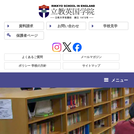
資料
請求
お問い合わせ
学校
見学
保護者
ページ
よくあるご質問
メールマガジン
ポリシー 学校の方針
サイトマップ
メニュー