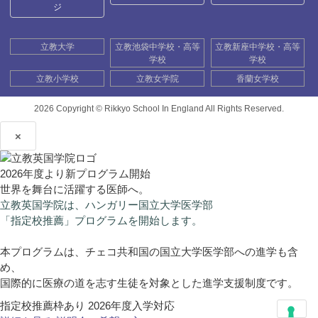
ジ
立教大学
立教池袋中学校・高等
立教新座中学校・高等
学校
学校
立教小学校
立教女学院
香蘭女学校
2026 Copyright ©
Rikkyo School In England All Rights Reserved.
×
2026年度より新プログラム開始
世界を舞台に活躍する医師へ。
立教英国学院は、ハンガリー国立大学医学部
「指定校推薦」プログラムを開始します。
本プログラムは、チェコ共和国の国立大学医学部への進学も含
め、
国際的に医療の道を志す生徒を対象とした進学支援制度です。
指定校推薦枠あり
2026年度入学対応