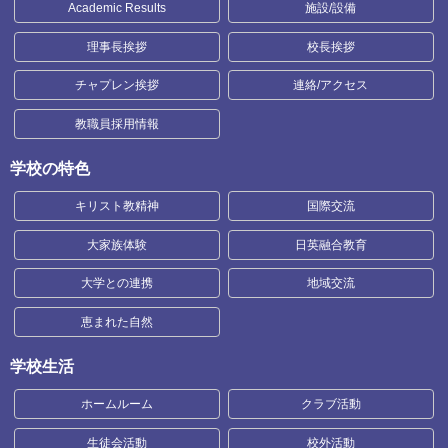
Academic Results
施設/設備
理事長挨拶
校長挨拶
チャプレン挨拶
連絡/アクセス
教職員採用情報
学校の特色
キリスト教精神
国際交流
大家族体験
日英融合教育
大学との連携
地域交流
恵まれた自然
学校生活
ホームルーム
クラブ活動
生徒会活動
校外活動