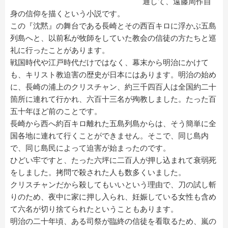
通して、遠藤周作自
身の信仰を描くという小説です。
この『沈黙』の舞台である長崎とその西百キロに浮かぶ五島
列島へと、以前私が牧師をしていた教会の信徒の方たちと巡
礼に行ったことがあります。
戦国時代や江戸時代だけではなく、幕末から明治にかけて
も、キリスト教迫害の歴史が日本にはあります。明治の始め
に、長崎の浦上のクリスチャン、約三千四百人は全国約二十
箇所に連れて行かれ、六百十三名が殉教しました。たった百
五十年ほど前のことです。
長崎から西へ約百キロ離れた五島列島からは、そう簡単に全
国各地に連れて行くことができません。そこで、同じ島内
で、同じ島民によって迫害が始まったのです。
ひどい牢ですと、たった六坪に二百人が押し込まれて衰弱死
をしました。拷問で殺された人も数多くいました。
クリスチャンだから殺してもいいという理由で、刀の試し斬
りのため、夜中に家に押し入られ、妊娠している女性も含め
て六名が切り捨てられたということもあります。
明治の二十年頃、ある司祭が臨終の信徒を看取るため、嵐の