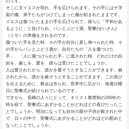
のです。
そこに主イエスが現れ、手を広げられます。その手には十字
架の傷、弟子たちがつけてしまった傷が刻まれたままです。
イエスは傷ついたままの手を広げられて、彼らに「平和があ
るように」と告げられ、パンとぶどう酒、聖餐(せいさん)
（ミサ）の準備をされるのです。
傷ついた手を見た時、その手が自分に差し伸べられた時、そ
の手からパンとぶどう酒が、自分たちの「人を傷つけた
手」、「人に傷つけられた手」に渡された時、どれだけの自
由を、赦しを、愛を、彼らは受けたことでしょうか。
人は愛されたから、誰かを愛そうとすることができます。赦
されたから、誰かを赦そうとすることができます。この喜び
を伝えるために、教会は作られ、世界中に広がり、毎週日曜
日に聖餐式が続けられているのです。
ですから、長崎の人々にとって、キリスト教禁制の250年の
時を経て、聖餐式にあずかることがどれほどの喜びだったこ
とでしょうか。明治になっても自分の親や子供が殺された中
で、日々の中で、聖餐式にあずかることがどれほどの慰めと
なったことでしょうか。