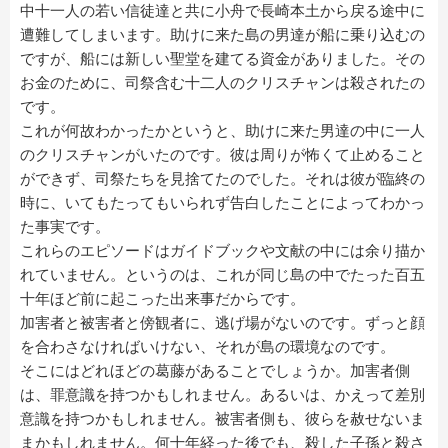
中十一人の若い信徒達と共に小舟で長崎本土から戻る途中に
遭難してしまいます。助けに来た島の男達が船に乗り込むの
ですが、船には新しい聖堂を建てる資金がありました。その
お金のために、司祭含む十二人のクリスチャンは殺されたの
です。
これが何故わかったかというと、助けに来た男達の中に一人
のクリスチャンがいたのです。彼は周りが怖くて止めること
ができず、司祭たちを見捨てたのでした。それは彼が臨終の
時に、いてもたってもいられず告白したことによってわかっ
た事実です。
これらのエピソードはガイドブックや文献の中には余り描か
れていません。というのは、これが同じ島の中でたった百五
十年ほど前に起こった出来事だからです。
加害者と被害者と傍観者に、逃げ場がないのです。ずっと顔
を合わさなければいけない、それが島の環境なのです。
そこにはどれほどの葛藤があることでしょうか。加害者側
は、罪意識を持つかもしれません。あるいは、かえって差別
意識を持つかもしれません。被害者側も、彼らを赦せないま
まかもしれません。何十年経った後でも、殺した子孫と殺さ