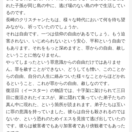
れた子孫が同じ島の中に、逃げ場のない島の中で生活してい
るのです。
長崎のクリスチャンたちは、様々な時代において何を待ち望
みながら、祈っていたのでしょうか。
それは自由です。一つは信仰の自由があるでしょう。もう迫
害されない、いじめられないという安心、平和という自由で
もあります。それをもっと深めますと、罪からの自由、赦し
ということに他なりません。
やってしまったという罪意識からの自由だけではありませ
ん。罪を赦すことができない、どうしても憎い、このことか
らの自由、自分の人生に絡みついた様々なことからほどかれ
るということ、これが罪からの自由、赦しなのです。
復活日（イースター）の物語では、十字架に架けられて三日
目に復活されたイエスが、家に隠れて集っていた弟子たちの
真ん中に現れた、という箇所が読まれます。弟子たちは互い
に罪の意識を持っていました。彼らは自分も殺されるのでは
ないか、という恐れのためイエスを見捨て逃げ出していたの
です。彼らは被害者でもあり加害者であり傍観者でもあった