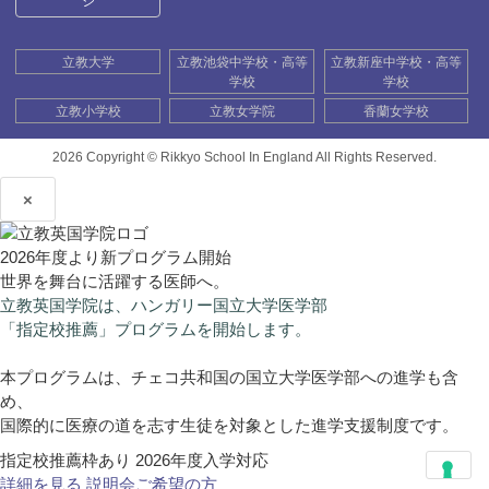
ジ
立教大学
立教池袋中学校・高等
立教新座中学校・高等
学校
学校
立教小学校
立教女学院
香蘭女学校
2026 Copyright ©
Rikkyo School In England All Rights Reserved.
×
2026年度より新プログラム開始
世界を舞台に活躍する医師へ。
立教英国学院は、ハンガリー国立大学医学部
「指定校推薦」プログラムを開始します。
本プログラムは、チェコ共和国の国立大学医学部への進学も含
め、
国際的に医療の道を志す生徒を対象とした進学支援制度です。
指定校推薦枠あり
2026年度入学対応
詳細を見る
説明会ご希望の方