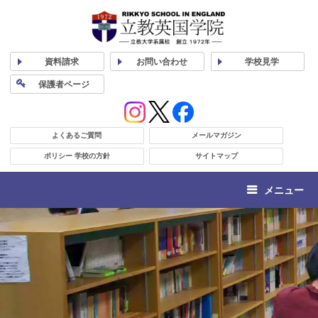
資料
請求
お問い合わせ
学校
見学
保護者
ページ
よくあるご質問
メールマガジン
ポリシー 学校の方針
サイトマップ
メニュー