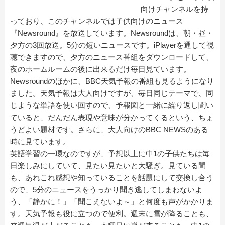
向けチャンネルを持
っており、このチャンネルでは子供向けのニュース
『Newsround』を放送しています。Newsroundは、朝・昼・
夕方の3回放送。5分の短いニュースです。iPlayerを通して視
聴できますので、夕方のニュース番組をダウンロードして、
夜のホームルームの後に出来るだけ毎日見ています。
Newsroundのほかに、BBC天気予報の番組も見るようになり
ました。天気予報は大人向けですが、毎日同じテーマで、同
じような単語を使い回すので、予報図と一緒に繰り返し聞い
ていると、だんだん表現や意味が分かってくるという、ちょ
うどよい題材です。さらに、大人向けのBBC NEWSのある
時に見ています。
英語学習の一環なのですが、予想以上に中1の子供たちは毎
日楽しみにしていて、見たい見たいと大騒ぎ。見ている間
も、あれこれ感想や知っていることを話題にして交換し合う
ので、5分のニュースをうっかり聞き逃してしまわないよ
う、「静かに！」「聞こえないよ～」と何度も声がかかりま
す。天気予報も役に立つので便利。週末に雪が降ることも、