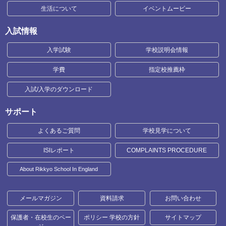
生活について
イベントムービー
入試情報
入学試験
学校説明会情報
学費
指定校推薦枠
入試/入学のダウンロード
サポート
よくあるご質問
学校見学について
ISIレポート
COMPLAINTS PROCEDURE
About Rikkyo School In England
メールマガジン
資料請求
お問い合わせ
保護者・在校生のペー
ポリシー 学校の方針
サイトマップ