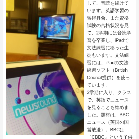
して、音読を続けて
います。英語学習の
習得具合、また資格
試験の合格状況を見
て、2学期には音読学
習を卒業し、iPadで
文法練習に移った生
徒もいます。文法練
習には、iPadの文法
練習ソフト（British
Council提供）を使っ
ています。
3学期に入り、クラス
で、英語でニュース
を見ることも始めま
した。題材は、BBC
ニュース（英国の国
営放送）。BBCは
『CBBC』という子供