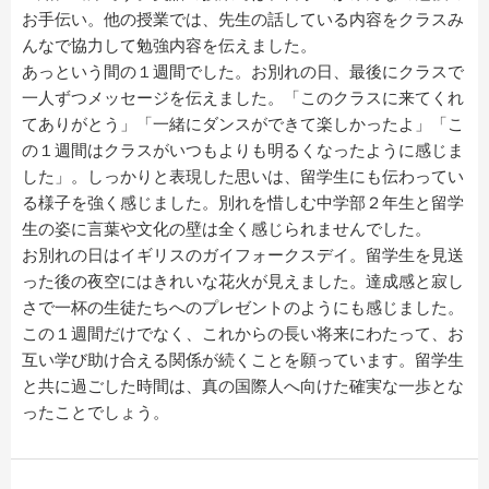
お手伝い。他の授業では、先生の話している内容をクラスみ
んなで協力して勉強内容を伝えました。
あっという間の１週間でした。お別れの日、最後にクラスで
一人ずつメッセージを伝えました。「このクラスに来てくれ
てありがとう」「一緒にダンスができて楽しかったよ」「こ
の１週間はクラスがいつもよりも明るくなったように感じま
した」。しっかりと表現した思いは、留学生にも伝わってい
る様子を強く感じました。別れを惜しむ中学部２年生と留学
生の姿に言葉や文化の壁は全く感じられませんでした。
お別れの日はイギリスのガイフォークスデイ。留学生を見送
った後の夜空にはきれいな花火が見えました。達成感と寂し
さで一杯の生徒たちへのプレゼントのようにも感じました。
この１週間だけでなく、これからの長い将来にわたって、お
互い学び助け合える関係が続くことを願っています。留学生
と共に過ごした時間は、真の国際人へ向けた確実な一歩とな
ったことでしょう。