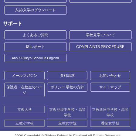
入試/入学のダウンロード
サポート
よくあるご質問
学校見学について
ISIレポート
COMPLAINTS PROCEDURE
About Rikkyo School In England
メールマガジン
資料請求
お問い合わせ
保護者・在校生のペー
ポリシー 学校の方針
サイトマップ
ジ
立教大学
立教池袋中学校・高等
立教新座中学校・高等
学校
学校
立教小学校
立教女学院
香蘭女学校