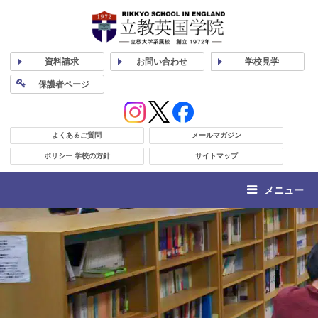
資料
請求
お問い合わせ
学校
見学
保護者
ページ
よくあるご質問
メールマガジン
ポリシー 学校の方針
サイトマップ
メニュー