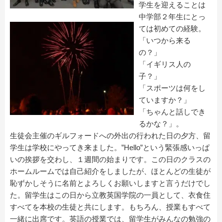
学生を迎えることは
中学部２年生にとっ
ては初めての経験。
「いつから来る
の？」
「イギリス人の
子？」
「スポーツは何をし
ていますか？」
「ちゃんと話しでき
るかな？」。
生徒会主催のギルフォードへの外出の行われた日の夕方、留
学生は学校にやってき来ました。”Hello”という緊張感いっぱ
いの挨拶を交わし、１週間の始まりです。この日のクラスの
ホームルームでは自己紹介をしましたが、ほとんどの生徒が
恥ずかしそうに名前とよろしくお願いしますと言うだけでし
た。留学生はこの日から立教英国学院の一員として、衣食住
すべてを本校の生徒と共にします。もちろん、授業もすべて
一緒に出席です。英語の授業では、留学生がみんなの勉強の