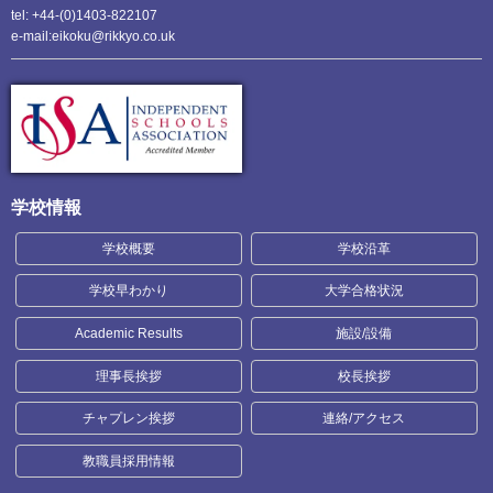
tel: +44-(0)1403-822107
e-mail:eikoku@rikkyo.co.uk
学校情報
学校概要
学校沿革
学校早わかり
大学合格状況
Academic Results
施設/設備
理事長挨拶
校長挨拶
チャプレン挨拶
連絡/アクセス
教職員採用情報