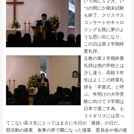
いう間に１２月、い
つの間にか期末試験
も終了、クリスマス
コンサートやキャロ
リングも既に夢のよ
うな思い出になり、
この日は第２学期終
業礼拝。
立教の第２学期終業
礼拝は他の学校とは
少し違う。高校３年
生はよくこの終業礼
拝を「卒業式」と呼
ぶ。年明けの大学受
験に向けて３学期は
日本で過ごす為、も
うイギリスには戻っ
てこない高３生にとってはまさに今日が「最後」の日だ。
部活動の後輩、食事の席で隣になった後輩、委員会や係の後