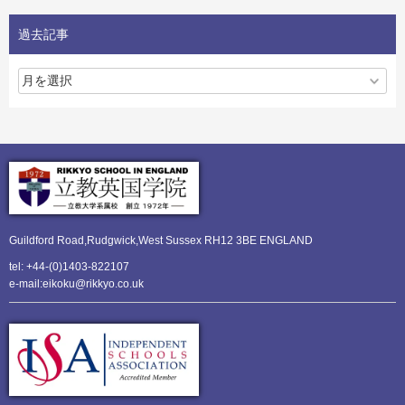
過去記事
Guildford Road,Rudgwick,
West Sussex RH12 3BE ENGLAND
tel: +44-(0)1403-822107
e-mail:eikoku@rikkyo.co.uk