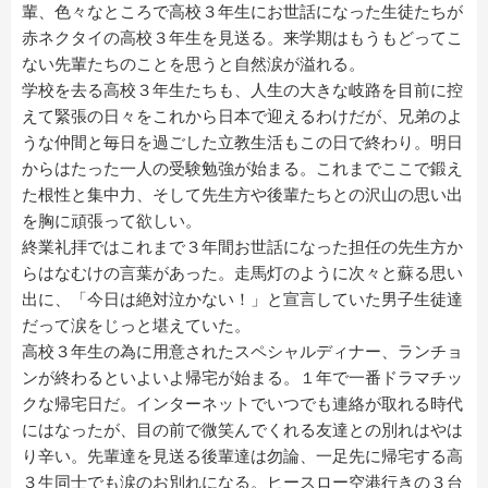
輩、色々なところで高校３年生にお世話になった生徒たちが
赤ネクタイの高校３年生を見送る。来学期はもうもどってこ
ない先輩たちのことを思うと自然涙が溢れる。
学校を去る高校３年生たちも、人生の大きな岐路を目前に控
えて緊張の日々をこれから日本で迎えるわけだが、兄弟のよ
うな仲間と毎日を過ごした立教生活もこの日で終わり。明日
からはたった一人の受験勉強が始まる。これまでここで鍛え
た根性と集中力、そして先生方や後輩たちとの沢山の思い出
を胸に頑張って欲しい。
終業礼拝ではこれまで３年間お世話になった担任の先生方か
らはなむけの言葉があった。走馬灯のように次々と蘇る思い
出に、「今日は絶対泣かない！」と宣言していた男子生徒達
だって涙をじっと堪えていた。
高校３年生の為に用意されたスペシャルディナー、ランチョ
ンが終わるといよいよ帰宅が始まる。１年で一番ドラマチッ
クな帰宅日だ。インターネットでいつでも連絡が取れる時代
にはなったが、目の前で微笑んでくれる友達との別れはやは
り辛い。先輩達を見送る後輩達は勿論、一足先に帰宅する高
３生同士でも涙のお別れになる。ヒースロー空港行きの３台