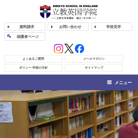
資料
請求
お問い合わせ
学校
見学
保護者
ページ
よくあるご質問
メールマガジン
ポリシー 学校の方針
サイトマップ
メニュー