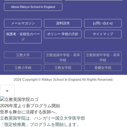
About Rikkyo School In England
メールマガジン
資料請求
お問い合わせ
保護者・在校生のペー
ポリシー 学校の方針
サイトマップ
ジ
立教大学
立教池袋中学校・高等
立教新座中学校・高等
学校
学校
立教小学校
立教女学院
香蘭女学校
2026 Copyright ©
Rikkyo School In England All Rights Reserved.
×
2026年度より新プログラム開始
世界を舞台に活躍する医師へ。
立教英国学院は、ハンガリー国立大学医学部
「指定校推薦」プログラムを開始します。