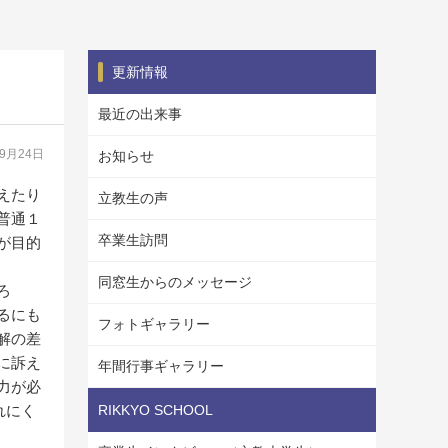
更新情報
最近の出来事
09月24日
お知らせ
えたり
立教生の声
普通１
卒業生訪問
が目的
同窓生からのメッセージ
ろ
るにも
フォトギャラリー
解の差
に訴え
年間行事ギャラリー
力が必
れにく
RIKKYO SCHOOL