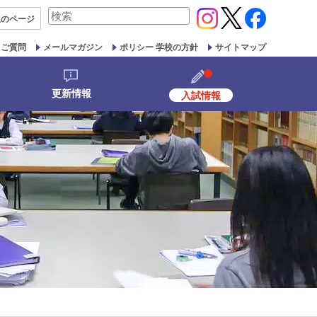
検
生の
ページ
索
対
るご質問
メールマガジン
ポリシー 学校の方針
サイトマップ
象:
更新情報
入試情報