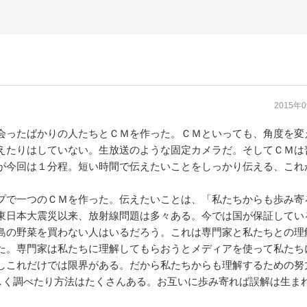
2015年
ったばかりの人たちとＣＭを作った。ＣＭといっても、角度を変
えたりはしていない。生放送のような固定カメラだ。そしてＣＭは
が今回は１分程。短い時間で伝えたいことをしっかり伝える、これ
で一つのＣＭを作った。伝えたいことは、「私たちからも歩み寄
東日本大震災以来、放射線問題は多々ある。今では国が保証してい
島の野菜を買わない人はいるだろう。これは専門家と私たちとの理
た。専門家は私たちに理解してもらおうとメディアを使って私たち
しこれだけでは限界がある。だから私たちからも理解するための努
しく調べたり方法はたくさんある。お互いに歩み寄れば誤解は生ま