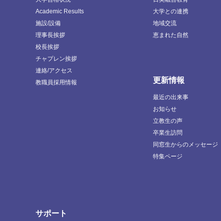
Academic Results
大学との連携
施設/設備
地域交流
理事長挨拶
恵まれた自然
校長挨拶
チャプレン挨拶
連絡/アクセス
更新情報
教職員採用情報
最近の出来事
お知らせ
立教生の声
卒業生訪問
同窓生からのメッセージ
特集ページ
サポート