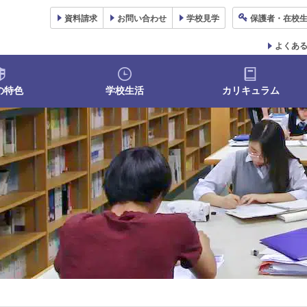
資料
請求
お問い合わせ
学校
見学
保護者
・在校
よくあ
の特色
学校生活
カリキュラム