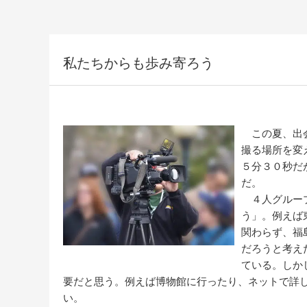
私たちからも歩み寄ろう
この夏、出会
撮る場所を変
５分３０秒だ
だ。
４人グループ
う」。例えば
関わらず、福
だろうと考え
ている。しか
要だと思う。例えば博物館に行ったり、ネットで詳
い。