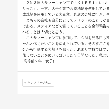
２泊３日のサマーキャンプで「ＫＩＲＥＩ」につい
りっこ」。一方、大手企業で合成洗剤を使用してい
成洗剤を使用している大企業。真逆の会社に行き、
どちらの会社も自分にとってメリットのことしか言
である。メディアなどで言っていることを全部鵜呑
べることは大切だと思う。
このサマーキャンプに参加して、ＣＭを見る目も変
ゃんと伝えたいことを伝えられている。そのすごさ
分から行動する大切さを知った。あまり学校ではプ
段しないことをめいっぱいした３日間だった。私は
(高等部２年 女子)
ケンブリッジ大学サイエンスワークショップ「ケンブリッジ大学での研修レポート」