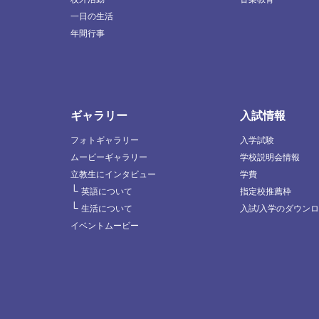
一日の生活
年間行事
ギャラリー
入試情報
フォトギャラリー
入学試験
ムービーギャラリー
学校説明会情報
立教生にインタビュー
学費
└
英語について
指定校推薦枠
└
生活について
入試/入学のダウン
イベントムービー