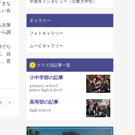
卒業生インタビュー（立教大学生）
「きな
しい合
ギャラリー
ち次第
から調
フォトギャラリー
ムービギャラリー
秒でち
に、自
く。普
クラス別記事一覧
小中学部の記事
primary school
junior high school
高等部の記事
エディンバラを訪ねて
high school