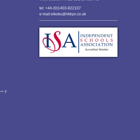
tel: +44-(0)1403-822107
e-mail:eikoku@rikkyo.co.uk
ロード