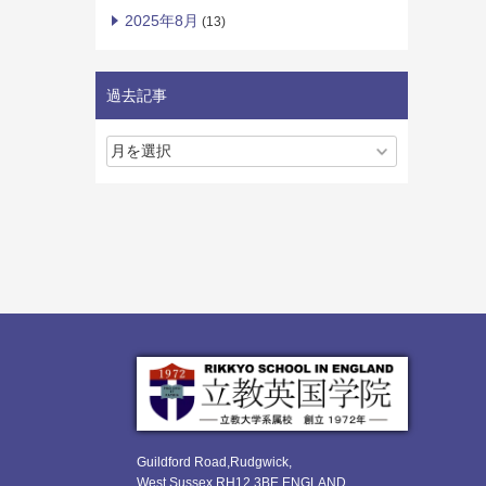
2025年8月
(13)
過去記事
Guildford Road,Rudgwick,
West Sussex RH12 3BE ENGLAND