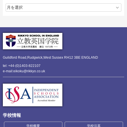
Guildford Road,Rudgwick,
West Sussex RH12 3BE ENGLAND
tel: +44-(0)1403-822107
e-mail:eikoku@rikkyo.co.uk
学校情報
学校概要
学校沿革