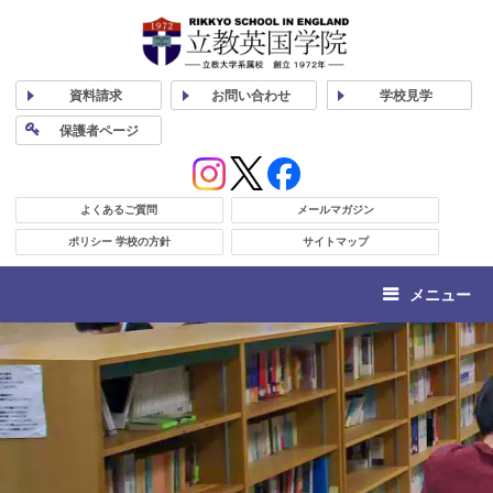
資料
請求
お問い合わせ
学校
見学
保護者
ページ
よくあるご質問
メールマガジン
ポリシー 学校の方針
サイトマップ
メニュー