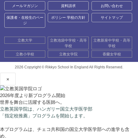
メールマガジン
資料請求
お問い合わせ
保護者・在校生のペー
ポリシー 学校の方針
サイトマップ
ジ
立教大学
立教池袋中学校・高等
立教新座中学校・高等
学校
学校
立教小学校
立教女学院
香蘭女学校
2026 Copyright ©
Rikkyo School In England All Rights Reserved.
×
2026年度より新プログラム開始
世界を舞台に活躍する医師へ。
立教英国学院は、ハンガリー国立大学医学部
「指定校推薦」プログラムを開始します。
本プログラムは、チェコ共和国の国立大学医学部への進学も含
め、